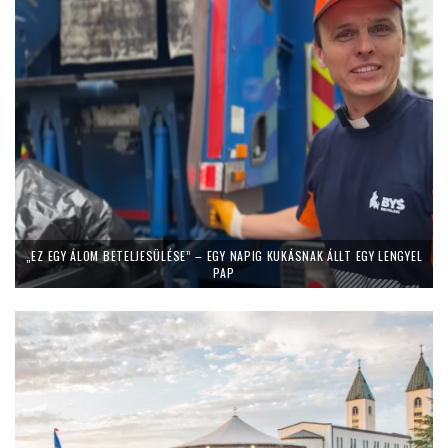
„EZ EGY ÁLOM BETELJESÜLÉSE” – EGY NAPIG KUKÁSNAK ÁLLT EGY LENGYEL
PAP