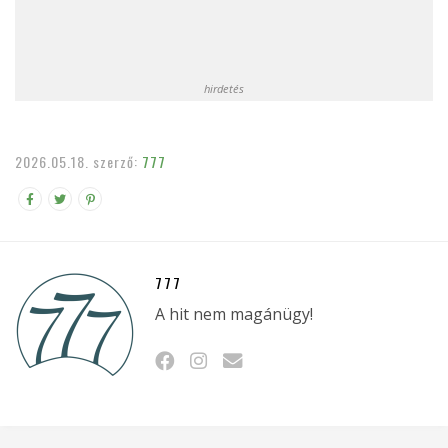
hirdetés
2026.05.18.
szerző:
777
777
A hit nem magánügy!