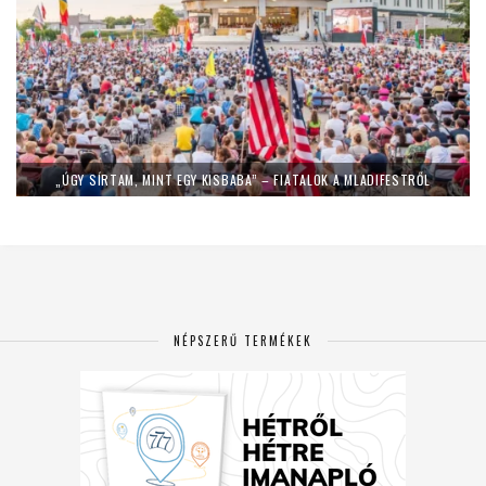
„ÚGY SÍRTAM, MINT EGY KISBABA” – FIATALOK A MLADIFESTRŐL
NÉPSZERŰ TERMÉKEK