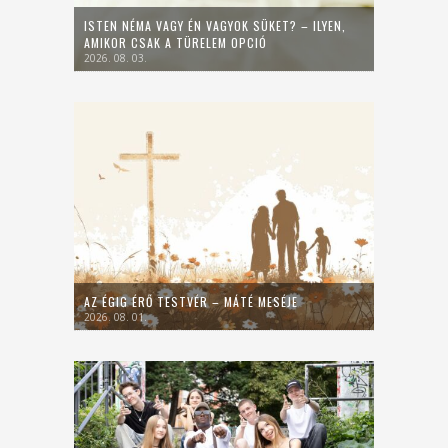
ISTEN NÉMA VAGY ÉN VAGYOK SÜKET? – ILYEN,
AMIKOR CSAK A TÜRELEM OPCIÓ
2026. 08. 03.
AZ ÉGIG ÉRŐ TESTVÉR – MÁTÉ MESÉJE
2026. 08. 01.