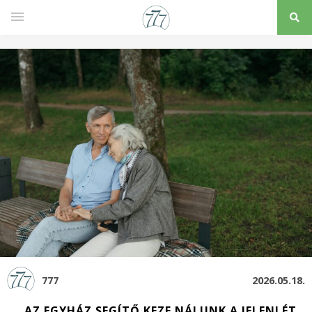
777
2026.05.18.
,,AZ EGYHÁZ SEGÍTŐ KEZE NÁLUNK A JELENLÉT