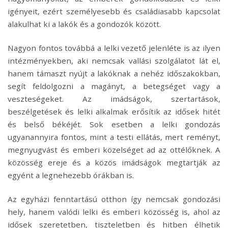
igényeit, ezért személyesebb és családiasabb kapcsolat
alakulhat ki a lakók és a gondozók között.
Nagyon fontos továbbá a lelki vezető jelenléte is az ilyen
intézményekben, aki nemcsak vallási szolgálatot lát el,
hanem támaszt nyújt a lakóknak a nehéz időszakokban,
segít feldolgozni a magányt, a betegséget vagy a
veszteségeket. Az imádságok, szertartások,
beszélgetések és lelki alkalmak erősítik az idősek hitét
és belső békéjét. Sok esetben a lelki gondozás
ugyanannyira fontos, mint a testi ellátás, mert reményt,
megnyugvást és emberi közelséget ad az ott
élőknek. A
közösség ereje és a közös imádságok megtartják az
egyént a legnehezebb órákban is.
Az egyházi fenntartású otthon így nemcsak gondozási
hely, hanem valódi lelki és emberi közösség is, ahol az
idősek szeretetben, tiszteletben és hitben élhetik