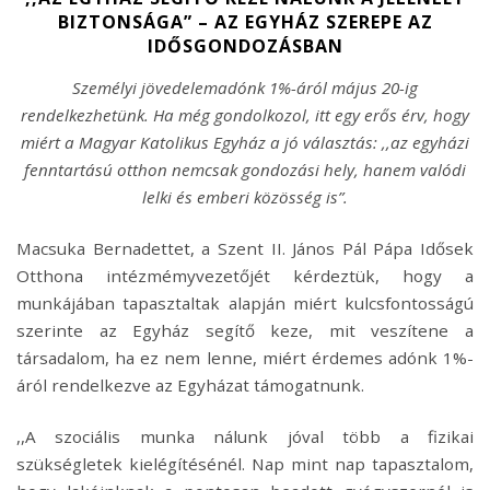
BIZTONSÁGA” – AZ EGYHÁZ SZEREPE AZ
IDŐSGONDOZÁSBAN
Személyi jövedelemadónk 1%-áról május 20-ig
rendelkezhetünk. Ha még gondolkozol, itt egy erős érv, hogy
miért a Magyar Katolikus Egyház a jó választás: ,,az egyházi
fenntartású otthon nemcsak gondozási hely, hanem valódi
lelki és emberi közösség is”.
Macsuka Bernadettet, a Szent II. János Pál Pápa Idősek
Otthona intézmémyvezetőjét kérdeztük, hogy a
munkájában tapasztaltak alapján miért kulcsfontosságú
szerinte az Egyház segítő keze, mit veszítene a
társadalom, ha ez nem lenne, miért érdemes adónk 1%-
áról rendelkezve az Egyházat támogatnunk.
,,A szociális munka nálunk jóval több a fizikai
szükségletek kielégítésénél. Nap mint nap tapasztalom,