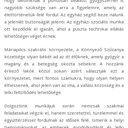
hogy lakóinknak a pontosan beadott gyógyszernél is
nagyobb szüksége van arra a figyelemre, amely az
élettörténetük felé fordul. Az egyház segítő keze nálunk
a jelenlét biztonságát jelenti. Az egyházi szociális munka
ott kezdődik el igazán, ahol a puszta technikai ellátás
lehetőségei véget érnek.
Máriapócs szakrális környezete, a Könnyező Szűzanya
közelsége olyan békét ad az itt élőknek, amely gyógyír a
magány és a betegség okozta sebekre. A hozzánk
érkező lakók közül sokan azért választják ezt a
környezetet, mert fontos számukra, hogy olyan helyen
élhessenek, ahol jelen van az ima, a vallási közösség és a
lelki feltöltődés lehetősége.
Dolgozóink munkájuk során nemcsak szakmai
feladataikat végzik el, hanem szeretettel, türelemmel és
együttérzéssel fordulnak az idősek felé. Ismerik a helyi
hagyományokat, az emberek gondolkodását és lelki