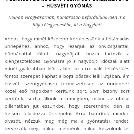
– HÚSVÉTI GYÓNÁS
Holnap Virágvasárnap, hamarosan befordulunk idén is a
böjt célegyenesébe, itt a Nagyhét!
Ahhoz, hogy minél közelebb kerülhessünk a feltámadás
ünnepéhez, ahhoz, hogy lezárjuk az önvizsgálattal,
bűnbánattal töltött nagyböjtöt, hozzá tartozik a
kiengesztelődés. Gyónásra jó a nagyböjti időszak alatt
minél gyakrabban időt találni, az erre való felkészülés
fontos szerepet kaphat a böjti időszak lelki útjában, ám
húsvéti szentgyónásra természetesen az ünnephez
közel eső napokban kerítünk sort.
Sort
, bizony sort
kerítünk, sorba állunk a tömegben, mikor az utolsó
pillanatban jut eszünkbe, hogy szeretnénk idén is
frissen feloldozva ünnepelni. Arra bátorítok minden
olvasót, nézzük meg még ma a gyóntatási rendet,
tervezzük meg, mikor mennénk, mikor készülünk fel