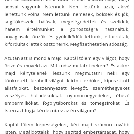
adósai vagyunk Istennek. Nem lettünk azzá, akivé
lehettünk volna. Nem lettünk nemesek, bölcsek és jók,
segítőkészek, hálásak, megelégedettek és szelídek,
hanem értelmünket a gonoszságra használtuk,
anyagiasak, önzők és gyűlölködők lettünk, eltorzultak,
kifordultak lettek ösztöneink. Megfizethetetlen adósság.
Azután azt is mondja majd: Kaptál tőlem egy világot, hogy
őrizd és műveld azt. Mit tudsz mutatni nekem? És akkor
majd kénytelenek leszünk megmutatni neki egy
tönkretett, kirabolt világot: kiirtott erdőket, kipusztított
állatfajokat, beszennyezett levegőt, szeméthegyeket
veszélyes hulladékokkal, nyomornegyedeket, éhező
embermilliókat, fogolytáborokat és tömegsírokat. És
Isten azt fogja kérdezni: ez az én világom?
Kaptál tőlem képességeket, kéri majd számon tovább
Isten. Megáldottalak, hogy segítsd embertársadat, hogy