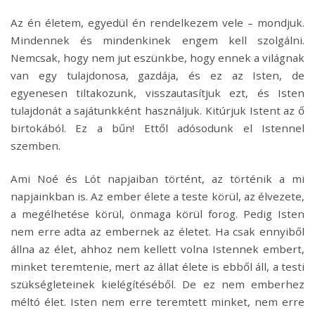
Az én életem, egyedül én rendelkezem vele – mondjuk.
Mindennek és mindenkinek engem kell szolgálni.
Nemcsak, hogy nem jut eszünkbe, hogy ennek a világnak
van egy tulajdonosa, gazdája, és ez az Isten, de
egyenesen tiltakozunk, visszautasítjuk ezt, és Isten
tulajdonát a sajátunkként használjuk. Kitúrjuk Istent az ő
birtokából. Ez a bűn! Ettől adósodunk el Istennel
szemben.
Ami Noé és Lót napjaiban történt, az történik a mi
napjainkban is. Az ember élete a teste körül, az élvezete,
a megélhetése körül, önmaga körül forog. Pedig Isten
nem erre adta az embernek az életet. Ha csak ennyiből
állna az élet, ahhoz nem kellett volna Istennek embert,
minket teremtenie, mert az állat élete is ebből áll, a testi
szükségleteinek kielégítéséből. De ez nem emberhez
méltó élet. Isten nem erre teremtett minket, nem erre