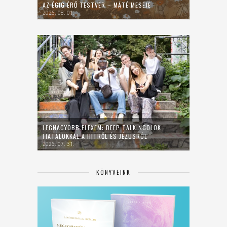
AZ ÉGIG ÉRŐ TESTVÉR – MÁTÉ MESÉJE
2026. 08. 01.
LEGNAGYOBB FLEXEM: DEEP TALKINGOLOK
FIATALOKKAL A HITRŐL ÉS JÉZUSRÓL
2026. 07. 31.
KÖNYVEINK