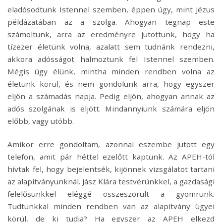
eladósodtunk Istennel szemben, éppen úgy, mint Jézus
példázatában az a szolga. Ahogyan tegnap este
számoltunk, arra az eredményre jutottunk, hogy ha
tízezer életünk volna, azalatt sem tudnánk rendezni,
akkora adósságot halmoztunk fel Istennel szemben.
Mégis úgy élünk, mintha minden rendben volna az
életünk körül, és nem gondolunk arra, hogy egyszer
eljön a számadás napja. Pedig eljön, ahogyan annak az
adós szolgának is eljött. Mindannyiunk számára eljön
előbb, vagy utóbb.
Amikor erre gondoltam, azonnal eszembe jutott egy
telefon, amit pár héttel ezelőtt kaptunk. Az APEH-tól
hívtak fel, hogy bejelentsék, kijönnek vizsgálatot tartani
az alapítványunknál. Jász Klára testvérünkkel, a gazdasági
felelősünkkel eléggé összeszorult a gyomrunk.
Tudtunkkal minden rendben van az alapítvány ügyei
körül, de ki tudja? Ha egyszer az APEH elkezd