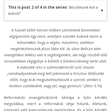
This is post 2 of 4 in the series
“Beszélnünk kell a
bűnről”
Beszélnünk kell a bűnről 1. rész
A húsvét előtti három hétben szeretnénk benneteket
Beszélnünk kell a bűnről – 2. rész – A számonkérés
végigvezetni egy úton, amelyen szembe tudunk nézni a
napja
bűneinkkel, hogy a végén, húsvértra, valóban
Beszélnünk kell a bűnről – 3. rész – …Miképpen mi is
megérkezhessünk Jézus lába elé. Az úton Balicza Iván
megbocsátunk
evangélikus lelkész van a segítségünkre, aki négy részből álló
Beszélnünk kell a bűnről – 4. rész – Élet a bűnbocsánat
sorozatában végigjárja a bűntől a bűnbocsánatig tartó utat.
után
A második rész a számonkérésről szól, hiszen
„mindnyájunknak meg kell jelennünk a Krisztus ítélőszéke
előtt, hogy ki-ki megjutalmaztassék a szerint, amiket e
testben cselekedett, vagy jót, vagy gonoszt.” (2Kor 5,10)
Reformációi evangélizációnk témája a bűn kérdés
megoldása, mert a reformáció célja hitünk, életünk,
Istennel való kapcsolatunk megújulása, és a bűn kérdés