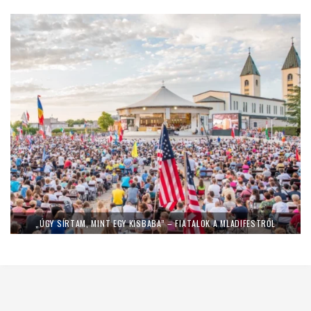
„ÚGY SÍRTAM, MINT EGY KISBABA” – FIATALOK A MLADIFESTRŐL