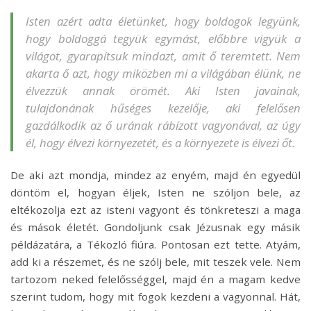
Isten azért adta életünket, hogy boldogok legyünk,
hogy boldoggá tegyük egymást, előbbre vigyük a
világot, gyarapítsuk mindazt, amit ő teremtett. Nem
akarta ő azt, hogy miközben mi a világában élünk, ne
élvezzük annak örömét. Aki Isten javainak,
tulajdonának hűséges kezelője, aki felelősen
gazdálkodik az ő urának rábízott vagyonával, az úgy
él, hogy élvezi környezetét, és a környezete is élvezi őt.
De aki azt mondja, mindez az enyém, majd én egyedül
döntöm el, hogyan éljek, Isten ne szóljon bele, az
eltékozolja ezt az isteni vagyont és tönkreteszi a maga
és mások életét. Gondoljunk csak Jézusnak egy másik
példázatára, a Tékozló fiúra. Pontosan ezt tette. Atyám,
add ki a részemet, és ne szólj bele, mit teszek vele. Nem
tartozom neked felelősséggel, majd én a magam kedve
szerint tudom, hogy mit fogok kezdeni a vagyonnal. Hát,