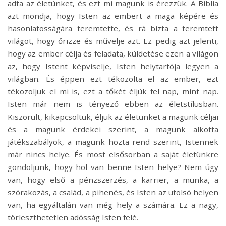
adta az életünket, és ezt mi magunk is érezzük. A Biblia
azt mondja, hogy Isten az embert a maga képére és
hasonlatosságára teremtette, és rá bízta a teremtett
világot, hogy őrizze és művelje azt. Ez pedig azt jelenti,
hogy az ember célja és feladata, küldetése ezen a világon
az, hogy Istent képviselje, Isten helytartója legyen a
világban. És éppen ezt tékozolta el az ember, ezt
tékozoljuk el mi is, ezt a tőkét éljük fel nap, mint nap.
Isten már nem is tényező ebben az életstílusban.
Kiszorult, kikapcsoltuk, éljük az életünket a magunk céljai
és a magunk érdekei szerint, a magunk alkotta
játékszabályok, a magunk hozta rend szerint, Istennek
már nincs helye. És most elsősorban a saját életünkre
gondoljunk, hogy hol van benne Isten helye? Nem úgy
van, hogy első a pénzszerzés, a karrier, a munka, a
szórakozás, a család, a pihenés, és Isten az utolsó helyen
van, ha egyáltalán van még hely a számára. Ez a nagy,
törleszthetetlen adósság Isten felé.