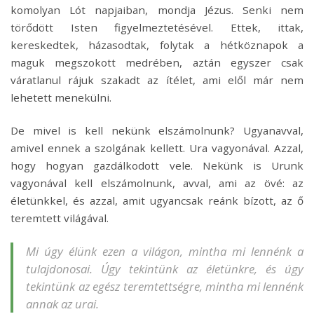
komolyan Lót napjaiban, mondja Jézus. Senki nem
törődött Isten figyelmeztetésével. Ettek, ittak,
kereskedtek, házasodtak, folytak a hétköznapok a
maguk megszokott medrében, aztán egyszer csak
váratlanul rájuk szakadt az ítélet, ami elől már nem
lehetett menekülni.
De mivel is kell nekünk elszámolnunk? Ugyanavval,
amivel ennek a szolgának kellett. Ura vagyonával. Azzal,
hogy hogyan gazdálkodott vele. Nekünk is Urunk
vagyonával kell elszámolnunk, avval, ami az övé: az
életünkkel, és azzal, amit ugyancsak reánk bízott, az ő
teremtett világával.
Mi úgy élünk ezen a világon, mintha mi lennénk a
tulajdonosai. Úgy tekintünk az életünkre, és úgy
tekintünk az egész teremtettségre, mintha mi lennénk
annak az urai.