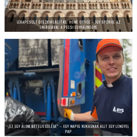
LEKAPCSOLT DÍSZKIVILÁGÍTÁS, HOME OFFICE – ÍGY SPÓROL AZ
ENERGIÁVAL A PÉCSI EGYHÁZMEGYE
„EZ EGY ÁLOM BETELJESÜLÉSE” – EGY NAPIG KUKÁSNAK ÁLLT EGY LENGYEL
PAP