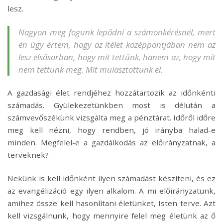
lesz.
Nagyon meg fogunk lepődni a számonkérésnél, mert
én úgy értem, hogy az ítélet középpontjában nem az
lesz elsősorban, hogy mit tettünk, hanem az, hogy mit
nem tettünk meg. Mit mulasztottunk el.
A gazdasági élet rendjéhez hozzátartozik az időnkénti
számadás. Gyülekezetünkben most is délután a
számvevőszékünk vizsgálta meg a pénztárat. Időről időre
meg kell nézni, hogy rendben, jó irányba halad-e
minden. Megfelel-e a gazdálkodás az előirányzatnak, a
terveknek?
Nekünk is kell időnként ilyen számadást készíteni, és ez
az evangélizáció egy ilyen alkalom. A mi előirányzatunk,
amihez össze kell hasonlítani életünket, Isten terve. Azt
kell vizsgálnunk, hogy mennyire felel meg életünk az ő