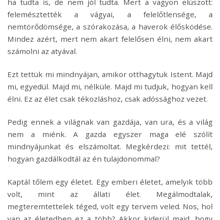
ha tudta is, de nem jól tudta. Mert a vagyon elúszott:
felemésztették a vágyai, a felelőtlensége, a
nemtörődömsége, a szórakozása, a haverok élősködése.
Mindez azért, mert nem akart felelősen élni, nem akart
számolni az atyával.
Ezt tettük mi mindnyájan, amikor otthagytuk Istent. Majd
mi, egyedül. Majd mi, nélküle. Majd mi tudjuk, hogyan kell
élni. Ez az élet csak tékozláshoz, csak adóssághoz vezet.
Pedig ennek a világnak van gazdája, van ura, és a világ
nem a miénk. A gazda egyszer maga elé szólít
mindnyájunkat és elszámoltat. Megkérdezi: mit tettél,
hogyan gazdálkodtál az én tulajdonommal?
Kaptál tőlem egy életet. Egy emberi életet, amelyik több
volt, mint az állati élet. Megálmodtalak,
megteremtettelek téged, volt egy tervem veled. Nos, hol
van az életedben ez a több? Akkor kiderül majd, hogy