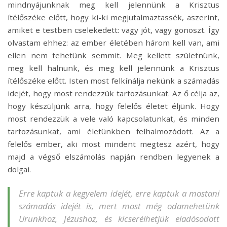
mindnyájunknak meg kell jelennünk a Krisztus
ítélőszéke előtt, hogy ki-ki megjutalmaztassék, aszerint,
amiket e testben cselekedett: vagy jót, vagy gonoszt. Így
olvastam ehhez: az ember életében három kell van, ami
ellen nem tehetünk semmit. Meg kellett születnünk,
meg kell halnunk, és meg kell jelennünk a Krisztus
ítélőszéke előtt. Isten most felkínálja nekünk a számadás
idejét, hogy most rendezzük tartozásunkat. Az ő célja az,
hogy készüljünk arra, hogy felelős életet éljünk. Hogy
most rendezzük a vele való kapcsolatunkat, és minden
tartozásunkat, ami életünkben felhalmozódott. Az a
felelős ember, aki most mindent megtesz azért, hogy
majd a végső elszámolás napján rendben legyenek a
dolgai.
Erre kaptuk a kegyelem idejét, erre kaptuk a mostani
számadás idejét is, mert most még odamehetünk
Urunkhoz, Jézushoz, és kicserélhetjük eladósodott