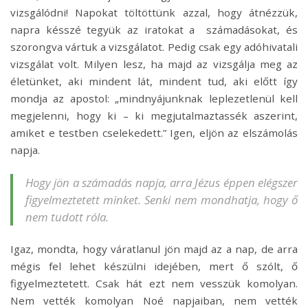
vizsgálódni! Napokat töltöttünk azzal, hogy átnézzük,
napra késszé tegyük az iratokat a számadásokat, és
szorongva vártuk a vizsgálatot. Pedig csak egy adóhivatali
vizsgálat volt. Milyen lesz, ha majd az vizsgálja meg az
életünket, aki mindent lát, mindent tud, aki előtt így
mondja az apostol: „mindnyájunknak leplezetlenül kell
megjelenni, hogy ki – ki megjutalmaztassék aszerint,
amiket e testben cselekedett.” Igen, eljön az elszámolás
napja.
Hogy jön a számadás napja, arra Jézus éppen elégszer
figyelmeztetett minket. Senki nem mondhatja, hogy ő
nem tudott róla.
Igaz, mondta, hogy váratlanul jön majd az a nap, de arra
mégis fel lehet készülni idejében, mert ő szólt, ő
figyelmeztetett. Csak hát ezt nem vesszük komolyan.
Nem vették komolyan Noé napjaiban, nem vették