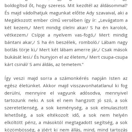
boldogítsd őt, hogy szeress. Mit kezdtél az áldásommal?
És majd vádolhatjuk magunkat előtte Ady szavaival, aki a
Megátkozott ember című versében így ír: „Levágatom a
két kezem,/ Mert mindig ölelni akar/ S ha én karolok,
vétkezem./ Csípje a nyelvem vas-fogó,/ Mert mindig
bántani akar,/ S ha én beszélek, romboló./ Lábam nagy
botlás törje ki,/ Mert két lábam amerre jár,/ Csak mások
bukását lesi./ És hunyjon el az életem,/ Mert csupa-csupa
kárt csinál/ S ami áldás, az temetem.”
Így veszi majd sorra a számonkérés napján Isten az
egész életünket. Akkor majd visszavonhatatlanul ki fog
derülni, mennyire el vagyunk adósodva, mennyivel
tartozunk neki. A sok el nem hangzott jó szó, a sok
szeretetlenség, a sok keménység, a sok elmulasztott
lehetőség, a sok eltékozolt idő, a sok nem helyén
elköltött pénz, a másoktól megtagadott segítség, a sok
közömbösség, a jóért ki nem állás, mind, mind tartozás