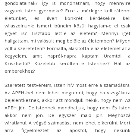
gondolatainak? Így is mondhatnám, hogy mennyire
vagyunk Isten gyermeke? Erre a mérlegre kell rátenni
életünket, és ilyen konkrét kérdésekre kell
válaszolnunk: Ismert bűneim közül hagytam-e el csak
egyet is? Tisztább lett-e az életem? Mennyi igét
hallgattam, mi valósult meg belőle az életemben? Milyen
volt a szeretetem? Formálta, alakította-e az életemet az a
kegyelem, amit napról-napra kaptam Uramtól, a
Krisztustól? Közelebb kerültem-e Istenhez? Hát az
emberekhez?
Szeretett testvéreim, Isten hív most erre a számadásra.
Az APEH-hel nem lehet megtenni, hogy ha vizsgálatra
bejelentkeznek, akkor azt mondjuk nekik, hogy nem. Az
APEH jön. De Istennek mondhatjuk, hogy nem. És Isten
akkor nem jön. De egyszer majd jön. Méghozzá
váratlanul. A végső számadást nem lehet elkerülni. Mert
arra figyelmeztet az apostol, hogy nekünk