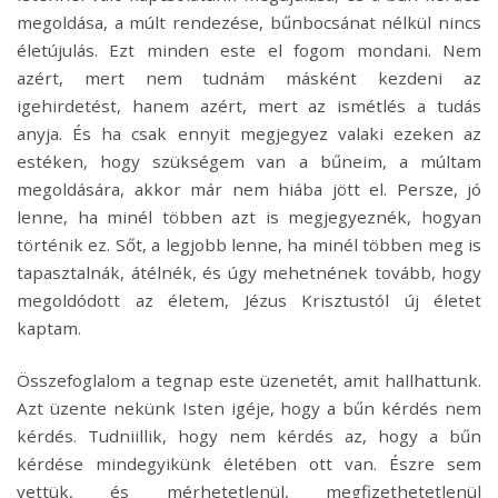
megoldása, a múlt rendezése, bűnbocsánat nélkül nincs
életújulás. Ezt minden este el fogom mondani. Nem
azért, mert nem tudnám másként kezdeni az
igehirdetést, hanem azért, mert az ismétlés a tudás
anyja. És ha csak ennyit megjegyez valaki ezeken az
estéken, hogy szükségem van a bűneim, a múltam
megoldására, akkor már nem hiába jött el. Persze, jó
lenne, ha minél többen azt is megjegyeznék, hogyan
történik ez. Sőt, a legjobb lenne, ha minél többen meg is
tapasztalnák, átélnék, és úgy mehetnének tovább, hogy
megoldódott az életem, Jézus Krisztustól új életet
kaptam.
Összefoglalom a tegnap este üzenetét, amit hallhattunk.
Azt üzente nekünk Isten igéje, hogy a bűn kérdés nem
kérdés. Tudniillik, hogy nem kérdés az, hogy a bűn
kérdése mindegyikünk életében ott van. Észre sem
vettük, és mérhetetlenül, megfizethetetlenül