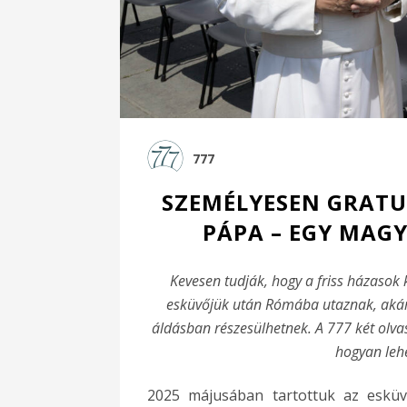
777
SZEMÉLYESEN GRATU
PÁPA – EGY MAG
Kevesen tudják, hogy a friss házasok
esküvőjük után Rómába utaznak, akár 
áldásban részesülhetnek. A 777 két olvas
hogyan lehe
2025 májusában tartottuk az esküv