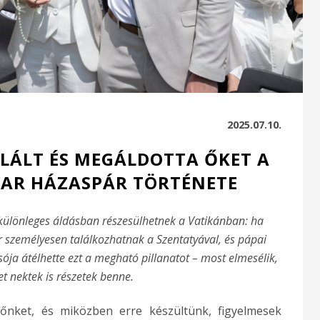
2025.07.10.
LÁLT ÉS MEGÁLDOTTA ŐKET A
YAR HÁZASPÁR TÖRTÉNETE
 különleges áldásban részesülhetnek a Vatikánban: ha
személyesen találkozhatnak a Szentatyával, és pápai
ója átélhette ezt a megható pillanatot – most elmeséli
k,
t nektek is részetek benne.
őnket, és miközben erre készültünk, figyelmesek