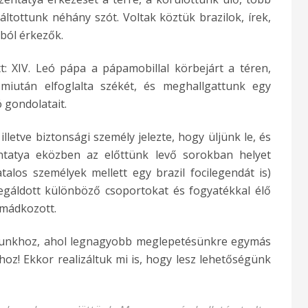
ltottunk néhány szót. Voltak köztük brazilok, írek,
ából érkezők.
t: XIV. Leó pápa a pápamobillal körbejárt a téren,
miután elfoglalta székét, és meghallgattunk egy
 gondolatait.
lletve biztonsági személy jelezte, hogy üljünk le, és
tatya eközben az előttünk levő sorokban helyet
talos személyek mellett egy brazil focilegendát is)
egáldott különböző csoportokat és fogyatékkal élő
imádkozott.
runkhoz, ahol legnagyobb meglepetésünkre egymás
oz! Ekkor realizáltuk mi is, hogy lesz lehetőségünk