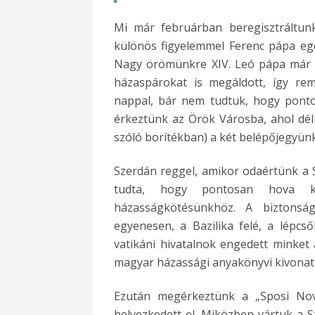
Mi már februárban beregisztráltun
különös figyelemmel Ferenc pápa egés
Nagy örömünkre XIV. Leó pápa már m
házaspárokat is megáldott, így r
nappal, bár nem tudtuk, hogy ponto
érkeztünk az Örök Városba, ahol délu
szóló borítékban) a két belépőjegyün
Szerdán reggel, amikor odaértünk a S
tudta, hogy pontosan hova ke
házasságkötésünkhöz. A biztonság
egyenesen, a Bazilika felé, a lépcső
vatikáni hivatalnok engedett minket
magyar házassági anyakönyvi kivonat
Ezután megérkeztünk a „Sposi Nove
helyezkedett el. Miközben vártuk a S