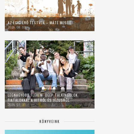
AZ ÉGIG ÉRŐ TESTVÉR – MÁTÉ MESÉJE
2026. 08. 01.
LEGNAGYOBB FLEXEM: DEEP TALKINGOLOK
FIATALOKKAL A HITRŐL ÉS JÉZUSRÓL
2026. 07. 31.
KÖNYVEINK