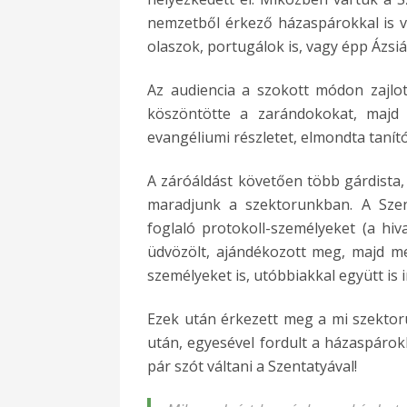
nemzetből érkező házaspárokkal is vá
olaszok, portugálok is, vagy épp Ázsi
Az audiencia a szokott módon zajlot
köszöntötte a zarándokokat, majd 
evangéliumi részletet, elmondta tanító
A záróáldást követően több gárdista, i
maradjunk a szektorunkban. A Szen
foglaló protokoll-személyeket (a hiva
üdvözölt, ajándékozott meg, majd m
személyeket is, utóbbiakkal együtt is 
Ezek után érkezett meg a mi szekto
után, egyesével fordult a házaspárokh
pár szót váltani a Szentatyával!