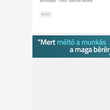
Borítókép - Fotó: Vatican Media
BLOG