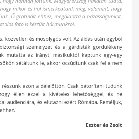
, hogy honnan jöttünk. Magyarország hallatán tudta,
 hogy mikor és hol ismerkedtünk meg, valamint, hogy
ünk. Ő gratulált ehhez, megáldotta a házasságunkat,
atalos fotó is készült hármunkról.
, közvetlen és mosolygós volt. Az áldás után egyből
 biztonsági személyzet és a gárdisták gördülékeny
k mutatta az irányt, másikuktól kaptunk egy-egy
sőkön sétáltunk le, akkor ocsúdtunk csak fel a nem
 részünk azon a délelőttön. Csak bátorítani tudunk
ogy éljen ezzel a kivételes lehetőséggel, és ne
ai audienciára, és elutazni ezért Rómába. Reméljük,
 ehhez.
Eszter és Zsolt