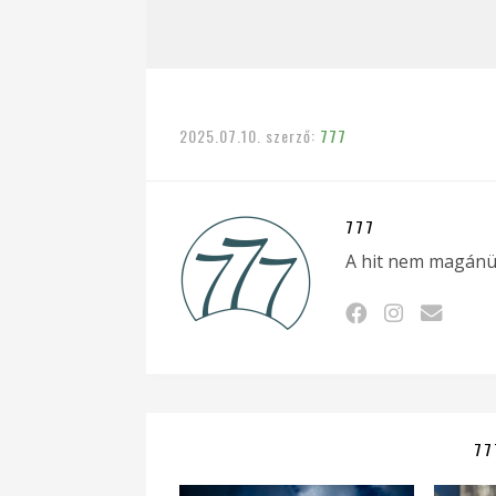
2025.07.10.
szerző:
777
777
A hit nem magánü
77