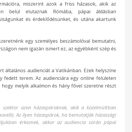
ormációra, miszerint azok a friss házasok, akik az
n belül elutaznak Rómába, pápai áldásban
ncsiságunkat és érdeklődésünket, és utána akartunk
 szeretnénk egy személyes beszámolóval bemutatni,
rszágon nem igazán ismert ez, az egyébként szép és
t általános audienciát a Vatikánban. Ezek helyszíne
y fedett terem. Az audienciára egy online felületen
, hogy melyik alkalmon és hány fővel szeretne részt
 szektor azon házaspároknak, akik a közelmúltban
ovelli
). Az ilyen házaspárok, ha bemutatják házassági
jukban érkeznek, akkor az audiencia során pápai