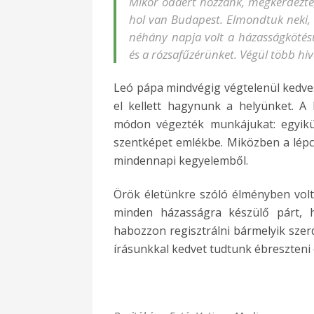
Mikor odaért hozzánk, megkérdezte
hol van Budapest. Elmondtuk neki,
néhány napja volt a házasságkötés
és a rózsafűzérünket. Végül több hiv
Leó pápa mindvégig végtelenül kedves
el kellett hagynunk a helyünket. A
módon végezték munkájukat: egyikü
szentképet emlékbe. Miközben a lépc
mindennapi kegyelemből.
Örök életünkre szóló élményben volt
minden házasságra készülő párt, h
habozzon regisztrálni bármelyik szerd
írásunkkal kedvet tudtunk ébreszteni