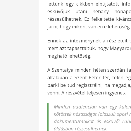
lettünk egy cikkben elbújtatott inf
esküvőjük utáni néhány hónapo
részesülhetnek. Ez felkeltette kívá
járni, hogy miként van erre lehetőség.
Ennek az intézménynek a részleteit
mert azt tapasztaltuk, hogy Magyaro
megható lehetőség.
A Szentatya minden héten szerdán tar
általában a Szent Péter tér, télen eg
bárki be tud regisztrálni, ha megadja
venni. A részvétel teljesen ingyenes.
Minden audiencián van egy külön
kötöttek házasságot (olaszul:
sposi n
dokumentumaikat és esküvői ruhá
áldásban részesülhetnek.