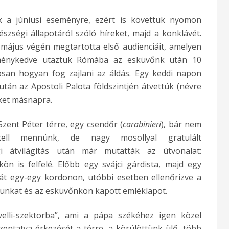
k a júniusi eseményre, ezért is követtük nyomon
zségi állapotáról szóló híreket, majd a konklávét.
ájus végén megtartotta első audienciáit, amelyen
eménykedve utaztuk Rómába az esküvőnk után 10
san hogyan fog zajlani az áldás. Egy keddi napon
tán az Apostoli Palota földszintjén átvettük (névre
ket másnapra.
zent Péter térre, egy csendőr (
carabinieri
), bár nem
ll mennünk, de nagy mosollyal gratulált
i átvilágítás után már mutatták az útvonalat:
kön is felfelé. Előbb egy svájci gárdista, majd egy
 át egy-egy kordonon, utóbbi esetben ellenőrizve a
unkat és az esküvőnkön kapott emléklapot.
lli-szektorba”, ami a pápa székéhez igen közel
zentatya érkezését a térre, a körülöttünk ülő, több