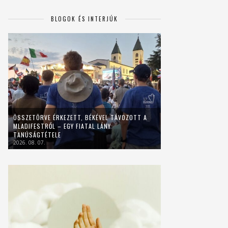
BLOGOK ÉS INTERJÚK
ÖSSZETÖRVE ÉRKEZETT, BÉKÉVEL TÁVOZOTT A
MLADIFESTRŐL – EGY FIATAL LÁNY
TANÚSÁGTÉTELE
2026. 08. 07.