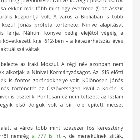
írta meg jövendölését Ninive közelgő pusztulásáról.
a ekkor már több mint egy évezrede (!) az Asszír
rális központja volt. A város a Bibliában is több
 közül Jónás próféta története. Ninive alapítását
 leírja, Náhum könyve pedig elejétől végéig a
s következett Kr.e. 612-ben – a kétezerhatszáz éves
aktuálissá váltak.
ebelezte az iraki Moszul. A régi név azonban nem
k alkotják a Ninivei Kormányzóságot. Az ISIS előtti
nek is fontos zarándokhelye volt. Különösen Jónás
Jónás történetét az Ószövetségen kívül a Korán is
hívei is tisztelik. Pontosan ez nem tetszett az Iszlám
egyik első dolguk volt a sír fölé épített mecset
alatt a város több mint százezer fős keresztény
 erről nemrég
a 777 is írt
-, de menekülnek sííták,