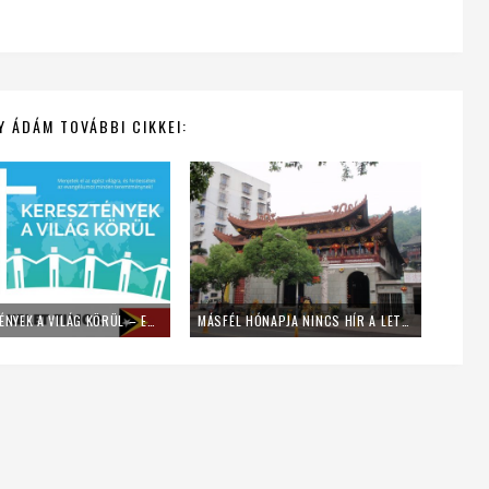
Y ÁDÁM TOVÁBBI CIKKEI:
KERESZTÉNYEK A VILÁG KÖRÜL – EGY REGÉNYBE ILLŐ SZIGET
MÁSFÉL HÓNAPJA NINCS HÍR A LETARTÓZTATOTT KÍNAI PÜSPÖKRŐL