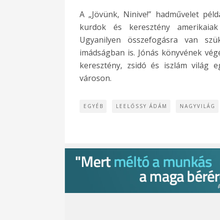
A „Jövünk, Ninive!” hadművelet példa
kurdok és keresztény amerikaiak 
Ugyanilyen összefogásra van szü
imádságban is. Jónás könyvének vég
keresztény, zsidó és iszlám világ e
városon.
EGYÉB
LEELŐSSY ÁDÁM
NAGYVILÁG