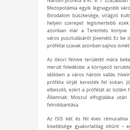
Náhum próféta a Kr. e. 7. században 
Mezopotámia egyik legnagyobb város
Birodalom büszkesége, virágzó kultu
helyen szerepel: legismertebb ezek
azonban már a Teremtés könyve is
város pusztulásáról jövendöl. Ez be i
prófétai szavak azonban sajnos ismét 
Az ókori Ninive területét mára bek
merült feledésbe: a környező területe
időkben a város három vallás hívei
próféta sírját keresték fel sokan. 
elbeszéli, ezért a prófétát az iszlám 
Államnak: Moszul elfoglalása után 
felrobbantása.
Az ISIS két és fél éves rémuralma 
kisebbsége gyakorlatilag eltűnt –