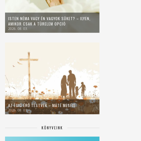
ISTEN NÉMA VAGY ÉN VAGYOK SÜKET? – ILYEN,
AMIKOR CSAK A TÜRELEM OPCIÓ
2026. 08. 03.
AZ ÉGIG ÉRŐ TESTVÉR – MÁTÉ MESÉJE
2026. 08. 01.
KÖNYVEINK