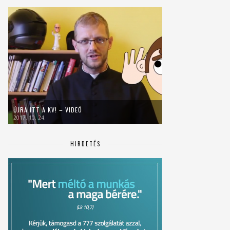
ÚJRA ITT A KV! – VIDEÓ
2017. 10. 24.
HIRDETÉS