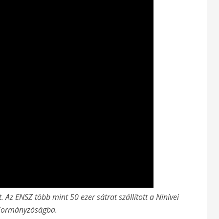
 Az ENSZ több mint 50 ezer sátrat szállított a Ninivei
ormányzóságba.