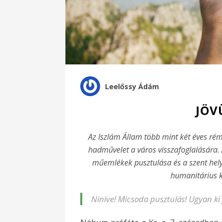
Leelőssy Ádám
JÖV
Az Iszlám Állam több mint két éves ré
hadművelet a város visszafoglalására. 
műemlékek pusztulása és a szent hely
humanitárius k
Ninive! Micsoda pusztulás! Ugyan ki