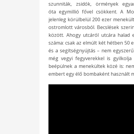
szunniták, zsidók, örmények egy
óta egymillió fővel csökkent. A Mo
jelenleg körülbelül 200 ezer menekült
ostromlott városból. Becslések szer
között. Ahogy utcáról utcára halad 
száma: csak az elmúlt két hétben 50 e
és a segítségnyújtás – nem egyszerű
még vegyi fegyverekkel is gyilkolja 
beépülnek a menekültek közé is: ne
embert egy élő bombaként használt m