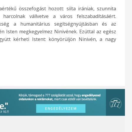
értékű összefogást hozott: sííta irániak, szunnita
harcolnak vállvetve a város felszabadításáért.
kség a humanitárius segítségnyújtásban és az
én Isten megkegyelmez Ninivének. Ezúttal az egész
gyütt kérheti Istent: könyörüljön Ninivén, a nagy