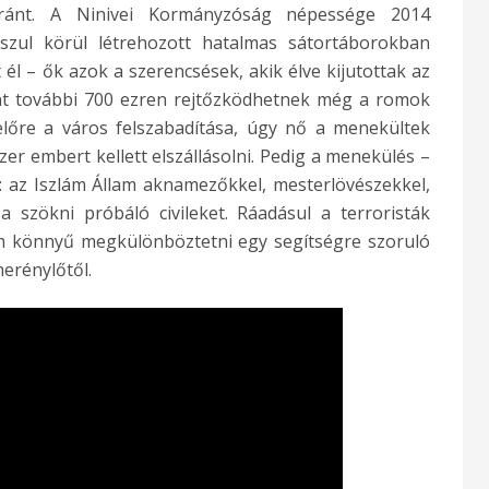
aránt. A Ninivei Kormányzóság népessége 2014
szul körül létrehozott hatalmas sátortáborokban
 él – ők azok a szerencsések, akik élve kijutottak az
int további 700 ezren rejtőzködhetnek még a romok
előre a város felszabadítása, úgy nő a menekültek
zer embert kellett elszállásolni. Pedig a menekülés –
: az Iszlám Állam aknamezőkkel, mesterlövészekkel,
a szökni próbáló civileket. Ráadásul a terroristák
m könnyű megkülönböztetni egy segítségre szoruló
erénylőtől.