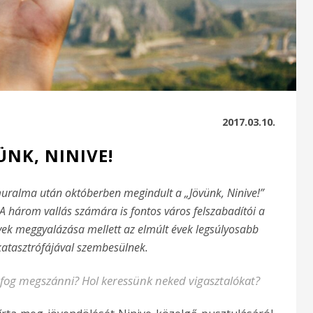
2017.03.10.
ÜNK, NINIVE!
muralma után októberben megindult a „Jövünk, Ninive!”
A három vallás számára is fontos város felszabadítói a
ek meggyalázása mellett az elmúlt évek legsúlyosabb
atasztrófájával szembesülnek.
 fog megszánni? Hol keressünk neked vigasztalókat?