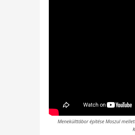
Menekülttábor építése Moszul mellett.
K