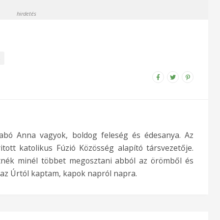
hirdetés
Z
abó Anna vagyok, boldog feleség és édesanya. Az
ott katolikus Fúzió Közösség alapító társvezetője.
tnék minél többet megosztani abból az örömből és
 az Úrtól kaptam, kapok napról napra.