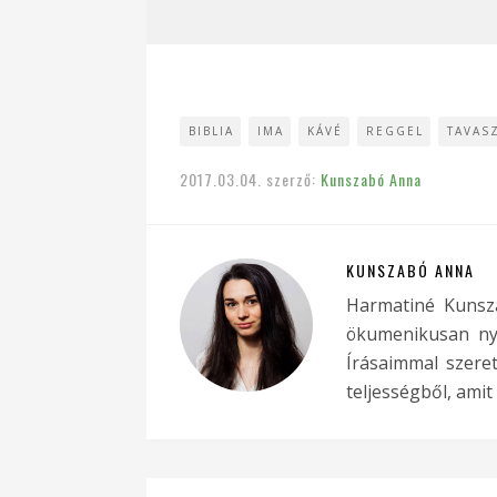
BIBLIA
IMA
KÁVÉ
REGGEL
TAVAS
2017.03.04.
szerző:
Kunszabó Anna
KUNSZABÓ ANNA
Harmatiné Kunsz
ökumenikusan nyit
Írásaimmal szere
teljességből, amit