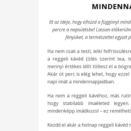
MINDENNA
Itt az ideje, hogy elhúzd a függönyt min
percre a napsütésbe! Lassan előkerülnek
fényüket, a természettel együtt
Ha nem csak a testi, lelki felfrissülés
a reggeli kávéd (ízlés szerint tea, t
mennyi értékes időt töltesz el a bögr
Akár öt perc is elég lehet, hogy ezzel
napi imát a mindennapjaidban.
Ha nem a reggeli kávéhoz, más rutin
hogy stabilabb imaéleted legyen
mindenképp imádkozol – ez remélhet
Kezdd el akár a holnap reggeli kávéd mel