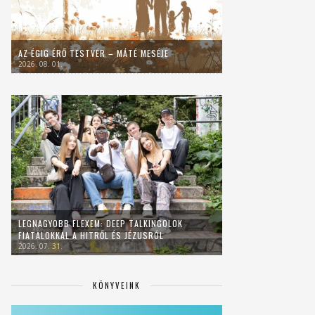
AZ ÉGIG ÉRŐ TESTVÉR – MÁTÉ MESÉJE
2026. 08. 01.
LEGNAGYOBB FLEXEM: DEEP TALKINGOLOK
FIATALOKKAL A HITRŐL ÉS JÉZUSRÓL
2026. 07. 31.
KÖNYVEINK