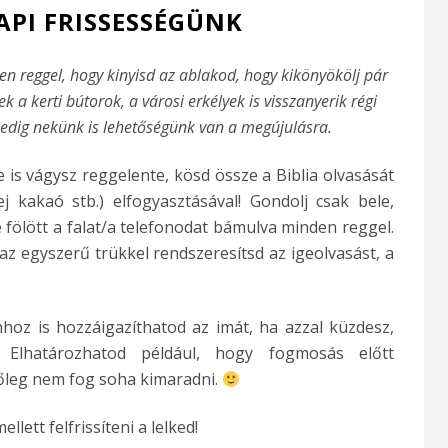
PI FRISSESSÉGÜNK
den reggel, hogy kinyisd az ablakod, hogy kikönyökölj pár
 a kerti bútorok, a városi erkélyek is visszanyerik régi
 pedig nekünk is lehetőségünk van a megújulásra.
re is vágysz reggelente, kösd össze a Biblia olvasását
ej kakaó stb.) elfogyasztásával! Gondolj csak bele,
e fölött a falat/a telefonodat bámulva minden reggel.
 az egyszerű trükkel rendszeresítsd az igeolvasást, a
hoz is hozzáigazíthatod az imát, ha azzal küzdesz,
. Elhatározhatod például, hogy fogmosás előtt
őleg nem fog soha kimaradni.
lett felfrissíteni a lelked!