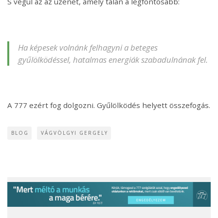
S végül az az üzenet, amely talán a legfontosabb:
Ha képesek volnánk felhagyni a beteges
gyűlölködéssel, hatalmas energiák szabadulnának fel.
A 777 ezért fog dolgozni. Gyűlölködés helyett összefogás.
BLOG
VÁGVÖLGYI GERGELY