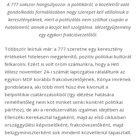
A 777 sokszor hangsúlyozza: a politikáról, a közéletről való
gondolkodás formálásában nagy szerepet kell vállalniuk a
keresztényeknek, mert a politizálás nem szólhat csupán a
hatalomról; annak a közjót kell szolgálnia. Idézetgyűjtemény
egy egykori frakcióvezetőtől.
Többször leírtuk már: a 777 szeretne egy keresztény
értékeket hitelesen megjelenítő, pozitív politikai kultúrát
felkarolni. Ezért is volt öröm számunkra, hogy a
Heti
Válasz
november 24-i számát lapozgatva rátaláltunk az
egykori MDF korábbi frakcióvezetőjének, Kónya Imrének
gondolataira, aki több mint húsz éve kivonult a
belpolitikai csatározásokból (így idézése hatására
remélhetőleg nem köt minket senki konkrét politikai
párthoz), de aki a rendszerváltás izgalmas idejében az
Ellenzéki Kerekasztal tagjaként, majd az első ciklusban
országgyűlési képviselőként, frakcióvezetőként, majd
belügyminiszterként sok mindent közvetlenül tapasztalt.