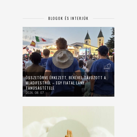
BLOGOK ÉS INTERJÚK
ÖSSZETÖRVE ÉRKEZETT, BÉKÉVEL TÁVOZOTT A
MLADIFESTRŐL – EGY FIATAL LÁNY
TANÚSÁGTÉTELE
2026. 08. 07.