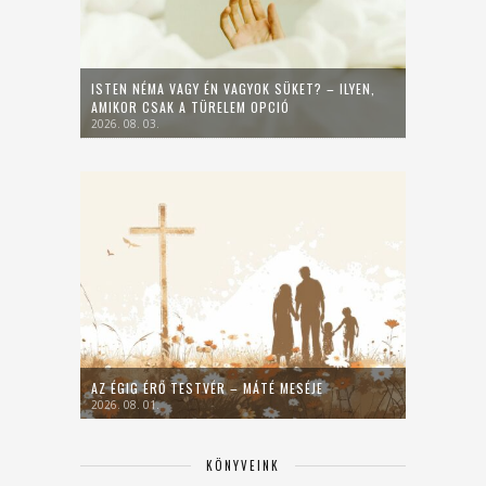
ISTEN NÉMA VAGY ÉN VAGYOK SÜKET? – ILYEN,
AMIKOR CSAK A TÜRELEM OPCIÓ
2026. 08. 03.
AZ ÉGIG ÉRŐ TESTVÉR – MÁTÉ MESÉJE
2026. 08. 01.
KÖNYVEINK