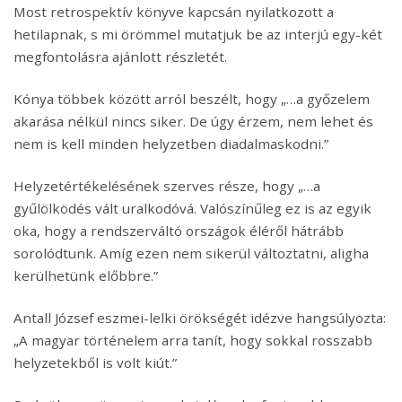
Most retrospektív könyve kapcsán nyilatkozott a
hetilapnak, s mi örömmel mutatjuk be az interjú egy-két
megfontolásra ajánlott részletét.
Kónya többek között arról beszélt, hogy „…a győzelem
akarása nélkül nincs siker. De úgy érzem, nem lehet és
nem is kell minden helyzetben diadalmaskodni.”
Helyzetértékelésének szerves része, hogy „…a
gyűlölködés vált uralkodóvá. Valószínűleg ez is az egyik
oka, hogy a rendszerváltó országok éléről hátrább
sorolódtunk. Amíg ezen nem sikerül változtatni, aligha
kerülhetünk előbbre.”
Antall József eszmei-lelki örökségét idézve hangsúlyozta:
„A magyar történelem arra tanít, hogy sokkal rosszabb
helyzetekből is volt kiút.”