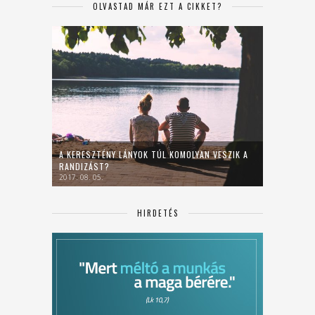
OLVASTAD MÁR EZT A CIKKET?
A KERESZTÉNY LÁNYOK TÚL KOMOLYAN VESZIK A
RANDIZÁST?
2017. 08. 05.
HIRDETÉS