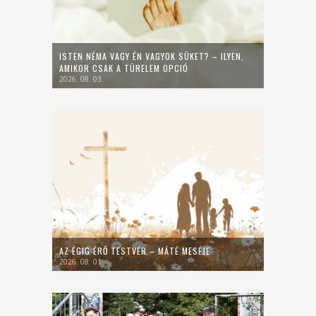
ISTEN NÉMA VAGY ÉN VAGYOK SÜKET? – ILYEN,
AMIKOR CSAK A TÜRELEM OPCIÓ
2026. 08. 03.
AZ ÉGIG ÉRŐ TESTVÉR – MÁTÉ MESÉJE
2026. 08. 01.