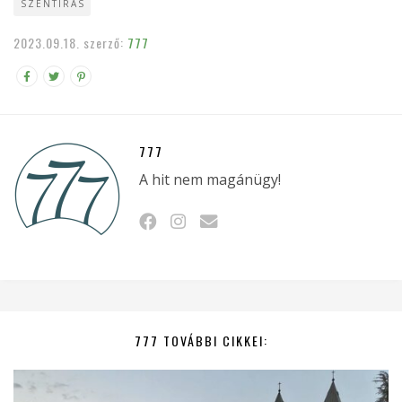
SZENTÍRÁS
2023.09.18.
szerző:
777
777
A hit nem magánügy!
777 TOVÁBBI CIKKEI: