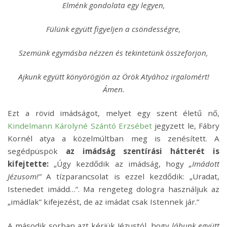
Elménk gondolata egy legyen,
Fülünk együtt figyeljen a csöndességre,
Szemünk egymásba nézzen és tekintetünk összeforjon,
Ajkunk együtt könyörögjön az Örök Atyához irgalomért!
Ámen.
Ezt a rövid imádságot, melyet egy szent életű nő,
Kindelmann Károlyné Szántó Erzsébet
jegyzett le, Fábry
Kornél atya a közelmúltban meg is zenésített. A
segédpüspök
az imádság szentírási hátterét is
kifejtette:
„Úgy kezdődik az imádság, hogy
„Imádott
Jézusom!”
A tízparancsolat is ezzel kezdődik: „Uradat,
Istenedet imádd…”. Ma rengeteg dologra használjuk az
„imádlak” kifejezést, de az imádat csak Istennek jár.”
A második sorban azt kérjük Jézustól, hogy
lábunk együtt