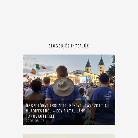
BLOGOK ÉS INTERJÚK
ÖSSZETÖRVE ÉRKEZETT, BÉKÉVEL TÁVOZOTT A
MLADIFESTRŐL – EGY FIATAL LÁNY
TANÚSÁGTÉTELE
2026. 08. 07.