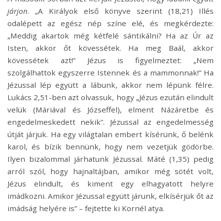
járjon
. „A Királyok első könyve szerint (18,21) Illés
odalépett az egész nép színe elé, és megkérdezte:
„Meddig akartok még kétfelé sántikálni? Ha az Úr az
Isten, akkor őt kövessétek. Ha meg Baál, akkor
kövessétek azt!” Jézus is figyelmeztet: „Nem
szolgálhattok egyszerre Istennek és a mammonnak!” Ha
Jézussal lép együtt a lábunk, akkor nem lépünk félre.
Lukács 2,51-ben azt olvassuk, hogy „Jézus ezután elindult
velük (Máriával és Józseffel), elment Názáretbe és
engedelmeskedett nekik”. Jézussal az engedelmesség
útját járjuk. Ha egy világtalan embert kísérünk, ő belénk
karol, és bízik bennünk, hogy nem vezetjük gödörbe.
Ilyen bizalommal járhatunk Jézussal. Máté (1,35) pedig
arról szól, hogy hajnaltájban, amikor még sötét volt,
Jézus elindult, és kiment egy elhagyatott helyre
imádkozni. Amikor Jézussal együtt járunk, elkísérjük őt az
imádság helyére is” – fejtette ki Kornél atya.