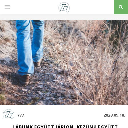
777
2023.09.18.
„LÁBUNK EGYÜTT JÁRJON, KEZÜNK EGYÜTT