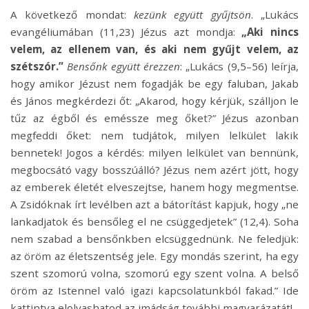
A következő mondat:
kezünk együtt gyűjtsön
. „Lukács
evangéliumában (11,23) Jézus azt mondja:
„Aki nincs
velem, az ellenem van, és aki nem gyűjt velem, az
szétszór.”
Bensőnk együtt érezzen
: „Lukács (9,5–56) leírja,
hogy amikor Jézust nem fogadják be egy faluban, Jakab
és János megkérdezi őt: „Akarod, hogy kérjük, szálljon le
tűz az égből és eméssze meg őket?” Jézus azonban
megfeddi őket: nem tudjátok, milyen lelkület lakik
bennetek! Jogos a kérdés: milyen lelkület van bennünk,
megbocsátó vagy bosszúálló? Jézus nem azért jött, hogy
az emberek életét elveszejtse, hanem hogy megmentse.
A Zsidóknak írt levélben azt a bátorítást kapjuk, hogy „ne
lankadjatok és bensőleg el ne csüggedjetek” (12,4). Soha
nem szabad a bensőnkben elcsüggednünk. Ne feledjük:
az öröm az életszentség jele. Egy mondás szerint, ha egy
szent szomorú volna, szomorú egy szent volna. A belső
öröm az Istennel való igazi kapcsolatunkból fakad.” Ide
kattintva elolvashatod az imádság további magyarázatát!