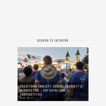
BLOGOK ÉS INTERJÚK
ÖSSZETÖRVE ÉRKEZETT, BÉKÉVEL TÁVOZOTT A
MLADIFESTRŐL – EGY FIATAL LÁNY
TANÚSÁGTÉTELE
2026. 08. 07.