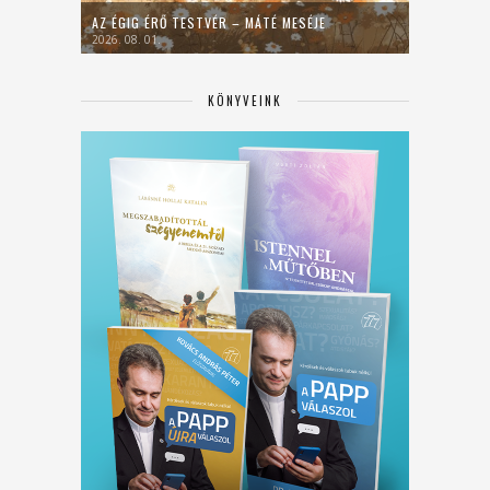
AZ ÉGIG ÉRŐ TESTVÉR – MÁTÉ MESÉJE
2026. 08. 01.
KÖNYVEINK