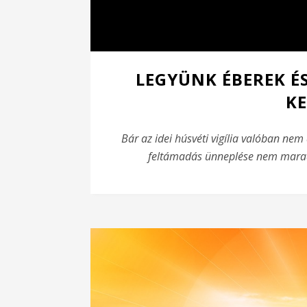
LEGYÜNK ÉBEREK É
KE
Bár az idei húsvéti vigília valóban ne
feltámadás ünneplése nem marad