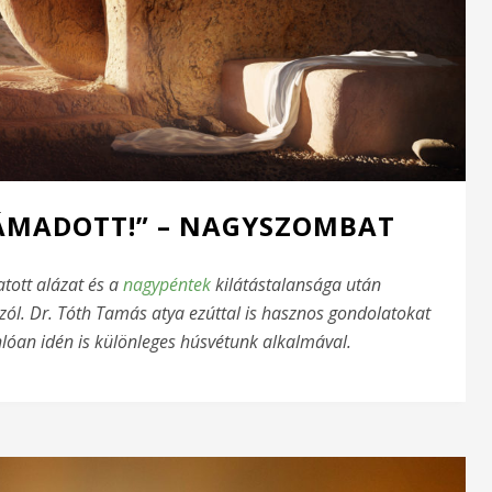
LTÁMADOTT!” – NAGYSZOMBAT
atott alázat és a
nagypéntek
kilátástalansága után
l. Dr. Tóth Tamás atya ezúttal is hasznos gondolatokat
nlóan idén is különleges húsvétunk alkalmával.