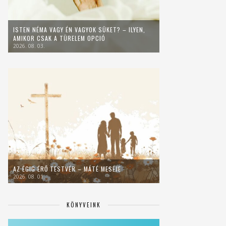
ISTEN NÉMA VAGY ÉN VAGYOK SÜKET? – ILYEN,
AMIKOR CSAK A TÜRELEM OPCIÓ
2026. 08. 03.
AZ ÉGIG ÉRŐ TESTVÉR – MÁTÉ MESÉJE
2026. 08. 01.
KÖNYVEINK