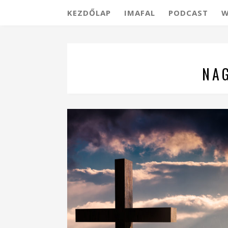
KEZDŐLAP
IMAFAL
PODCAST
W
NA