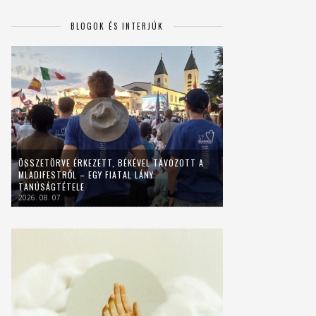
BLOGOK ÉS INTERJÚK
ÖSSZETÖRVE ÉRKEZETT, BÉKÉVEL TÁVOZOTT A
MLADIFESTRŐL – EGY FIATAL LÁNY
TANÚSÁGTÉTELE
2026. 08. 07.