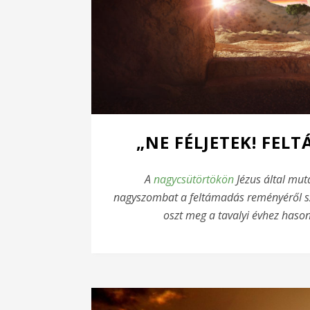
„NE FÉLJETEK! FE
A
nagycsütörtökön
Jézus által mut
nagyszombat a feltámadás reményéről szó
oszt meg a tavalyi évhez haso