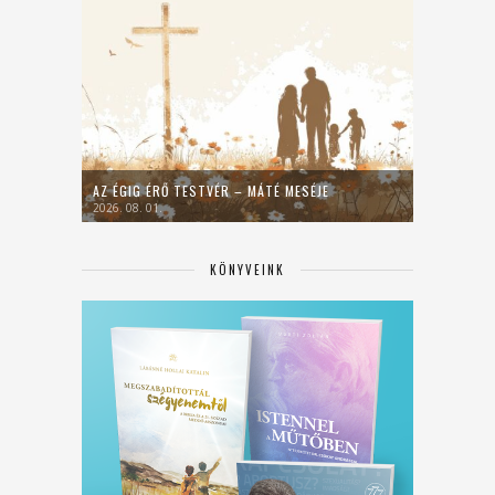
AZ ÉGIG ÉRŐ TESTVÉR – MÁTÉ MESÉJE
2026. 08. 01.
KÖNYVEINK