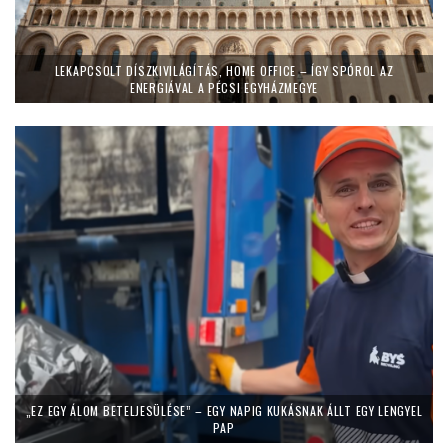
LEKAPCSOLT DÍSZKIVILÁGÍTÁS, HOME OFFICE – ÍGY SPÓROL AZ
ENERGIÁVAL A PÉCSI EGYHÁZMEGYE
„EZ EGY ÁLOM BETELJESÜLÉSE” – EGY NAPIG KUKÁSNAK ÁLLT EGY LENGYEL
PAP