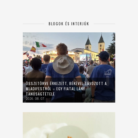
BLOGOK ÉS INTERJÚK
ÖSSZETÖRVE ÉRKEZETT, BÉKÉVEL TÁVOZOTT A
MLADIFESTRŐL – EGY FIATAL LÁNY
TANÚSÁGTÉTELE
2026. 08. 07.