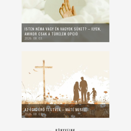
ISTEN NÉMA VAGY ÉN VAGYOK SÜKET? – ILYEN,
AMIKOR CSAK A TÜRELEM OPCIÓ
2026. 08. 03.
AZ ÉGIG ÉRŐ TESTVÉR – MÁTÉ MESÉJE
2026. 08. 01.
KÖNYVEINK