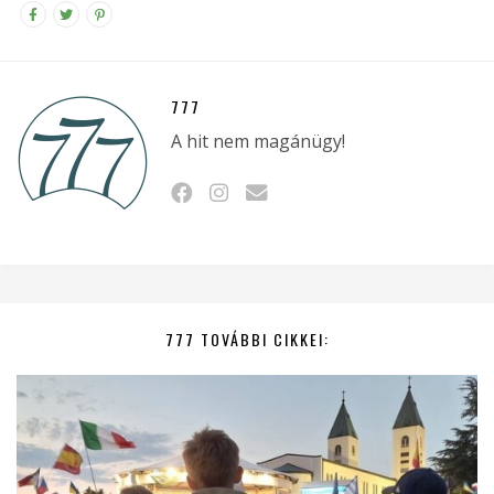
777
A hit nem magánügy!
777 TOVÁBBI CIKKEI: