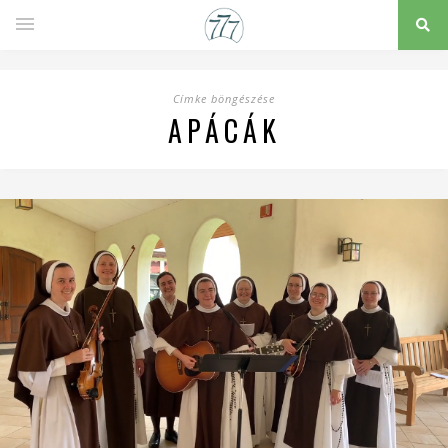
Címke böngészése
APÁCÁK