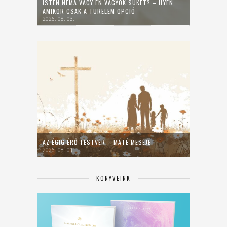
ISTEN NÉMA VAGY ÉN VAGYOK SÜKET? – ILYEN,
AMIKOR CSAK A TÜRELEM OPCIÓ
2026. 08. 03.
AZ ÉGIG ÉRŐ TESTVÉR – MÁTÉ MESÉJE
2026. 08. 01.
KÖNYVEINK