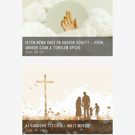
ISTEN NÉMA VAGY ÉN VAGYOK SÜKET? – ILYEN,
AMIKOR CSAK A TÜRELEM OPCIÓ
2026. 08. 03.
AZ ÉGIG ÉRŐ TESTVÉR – MÁTÉ MESÉJE
2026. 08. 01.