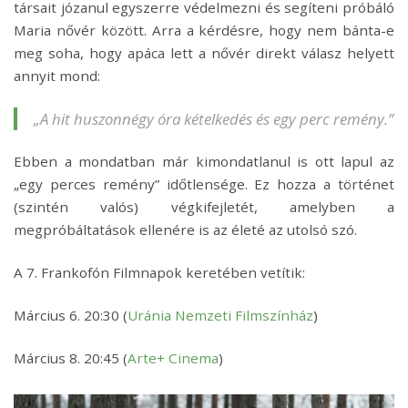
társait józanul egyszerre védelmezni és segíteni próbáló
Maria nővér között. Arra a kérdésre, hogy nem bánta-e
meg soha, hogy apáca lett a nővér direkt válasz helyett
annyit mond:
„A hit huszonnégy óra kételkedés és egy perc remény.”
Ebben a mondatban már kimondatlanul is ott lapul az
„egy perces remény” időtlensége. Ez hozza a történet
(szintén valós) végkifejletét, amelyben a
megpróbáltatások ellenére is az életé az utolsó szó.
A 7. Frankofón Filmnapok keretében vetítik:
Március 6. 20:30 (
Uránia Nemzeti Filmszínház
)
Március 8. 20:45 (
Arte+ Cinema
)