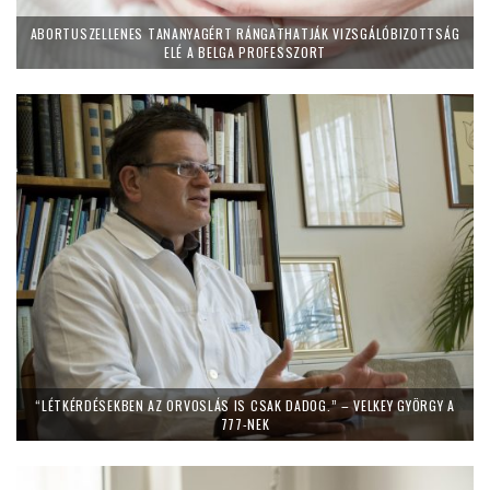
ABORTUSZELLENES TANANYAGÉRT RÁNGATHATJÁK VIZSGÁLÓBIZOTTSÁG
ELÉ A BELGA PROFESSZORT
“LÉTKÉRDÉSEKBEN AZ ORVOSLÁS IS CSAK DADOG.” – VELKEY GYÖRGY A
777-NEK