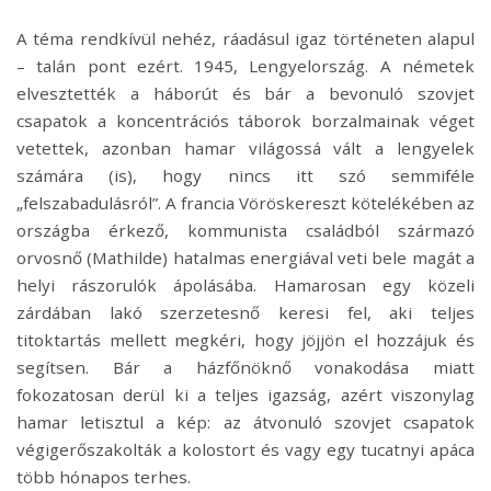
A téma rendkívül nehéz, ráadásul igaz történeten alapul
– talán pont ezért. 1945, Lengyelország. A németek
elvesztették a háborút és bár a bevonuló szovjet
csapatok a koncentrációs táborok borzalmainak véget
vetettek, azonban hamar világossá vált a lengyelek
számára (is), hogy nincs itt szó semmiféle
„felszabadulásról”. A francia Vöröskereszt kötelékében az
országba érkező, kommunista családból származó
orvosnő (Mathilde) hatalmas energiával veti bele magát a
helyi rászorulók ápolásába. Hamarosan egy közeli
zárdában lakó szerzetesnő keresi fel, aki teljes
titoktartás mellett megkéri, hogy jöjjön el hozzájuk és
segítsen. Bár a házfőnöknő vonakodása miatt
fokozatosan derül ki a teljes igazság, azért viszonylag
hamar letisztul a kép: az átvonuló szovjet csapatok
végigerőszakolták a kolostort és vagy egy tucatnyi apáca
több hónapos terhes.