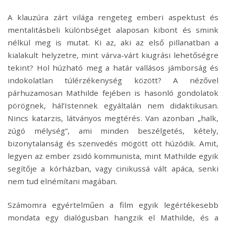
A klauzúra zárt világa rengeteg emberi aspektust és
mentalitásbeli különbséget alaposan kibont és smink
nélkül meg is mutat. Ki az, aki az első pillanatban a
kialakult helyzetre, mint várva-várt kiugrási lehetőségre
tekint? Hol húzható meg a határ vallásos jámborság és
indokolatlan túlérzékenység között? A nézővel
párhuzamosan Mathilde fejében is hasonló gondolatok
pörögnek, hál’Istennek egyáltalán nem didaktikusan.
Nincs katarzis, látványos megtérés. Van azonban „halk,
zúgó mélység”, ami minden beszélgetés, kétely,
bizonytalanság és szenvedés mögött ott húzódik. Amit,
legyen az ember zsidó kommunista, mint Mathilde egyik
segítője a kórházban, vagy cinikussá vált apáca, senki
nem tud elnémítani magában.
Számomra egyértelműen a film egyik legértékesebb
mondata egy dialógusban hangzik el Mathilde, és a