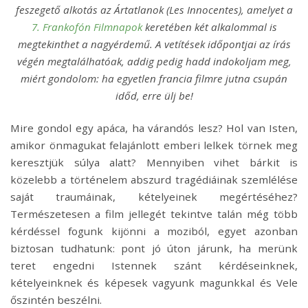
feszegető alkotás az Ártatlanok (Les Innocentes), amelyet a
7. Frankofón Filmnapok
keretében két alkalommal is
megtekinthet a nagyérdemű. A vetítések időpontjai az írás
végén megtalálhatóak, addig pedig hadd indokoljam meg,
miért gondolom: ha egyetlen francia filmre jutna csupán
időd, erre ülj be!
Mire gondol egy apáca, ha várandós lesz? Hol van Isten,
amikor önmagukat felajánlott emberi lelkek törnek meg
keresztjük súlya alatt? Mennyiben vihet bárkit is
közelebb a történelem abszurd tragédiáinak szemlélése
saját traumáinak, kételyeinek megértéséhez?
Természetesen a film jellegét tekintve talán még több
kérdéssel fogunk kijönni a moziból, egyet azonban
biztosan tudhatunk: pont jó úton járunk, ha merünk
teret engedni Istennek szánt kérdéseinknek,
kételyeinknek és képesek vagyunk magunkkal és Vele
őszintén beszélni.