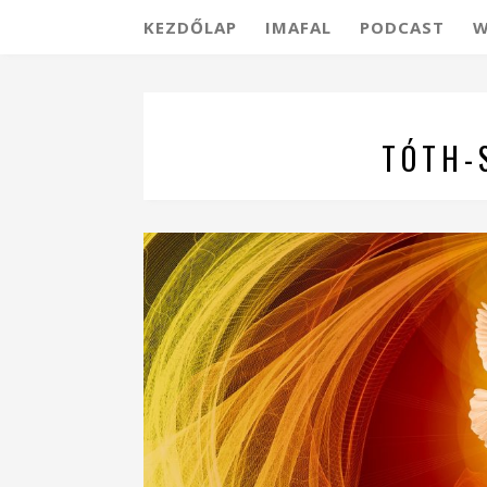
KEZDŐLAP
IMAFAL
PODCAST
W
TÓTH-