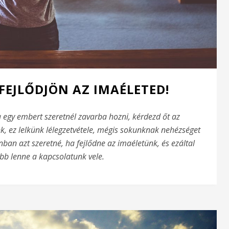
FEJLŐDJÖN AZ IMAÉLETED!
 egy embert szeretnél zavarba hozni, kérdezd őt az
k, ez lelkünk lélegzetvétele, mégis sokunknak nehézséget
nban azt szeretné, ha fejlődne az imaéletünk, és ezáltal
bb lenne a kapcsolatunk vele.