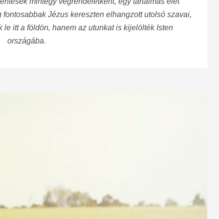
lentések mintegy végrendeletként, egy tartalmas élet
g fontosabbak Jézus kereszten elhangzott utolsó szavai,
le itt a földön, hanem az utunkat is kijelölték Isten
országába.