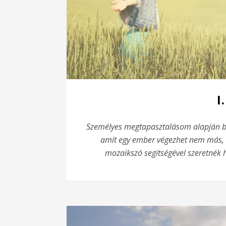
I
Személyes megtapasztalásom alapján bá
amit egy ember végezhet nem más, m
mozaikszó segítségével szeretnék 