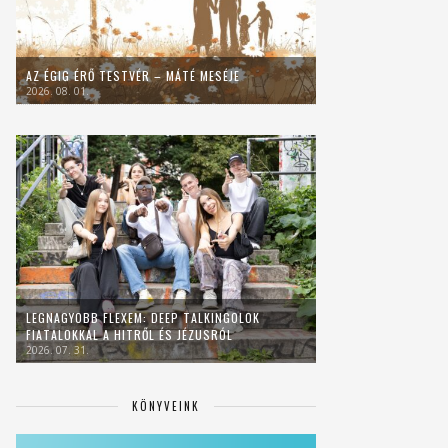
AZ ÉGIG ÉRŐ TESTVÉR – MÁTÉ MESÉJE
2026. 08. 01.
LEGNAGYOBB FLEXEM: DEEP TALKINGOLOK
FIATALOKKAL A HITRŐL ÉS JÉZUSRÓL
2026. 07. 31.
KÖNYVEINK