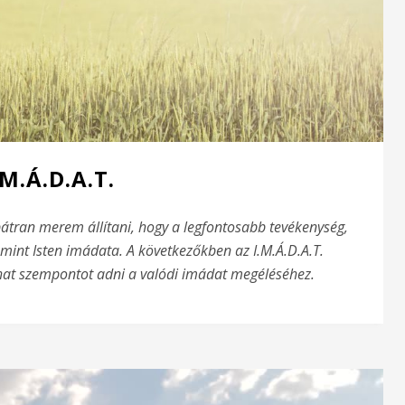
.M.Á.D.A.T.
tran merem állítani, hogy a legfontosabb tevékenység,
int Isten imádata. A következőkben az I.M.Á.D.A.T.
hat szempontot adni a valódi imádat megéléséhez.