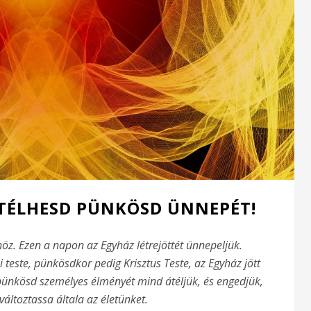
ÁTÉLHESD PÜNKÖSD ÜNNEPÉT!
. Ezen a napon az Egyház létrejöttét ünnepeljük.
 teste, pünkösdkor pedig Krisztus Teste, az Egyház jött
pünkösd személyes élményét mind átéljük, és engedjük,
áltoztassa általa az életünket.