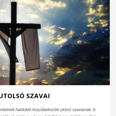
 UTOLSÓ SZAVAI
ntelnek haldokló hozzátartozóik utolsó szavainak. A