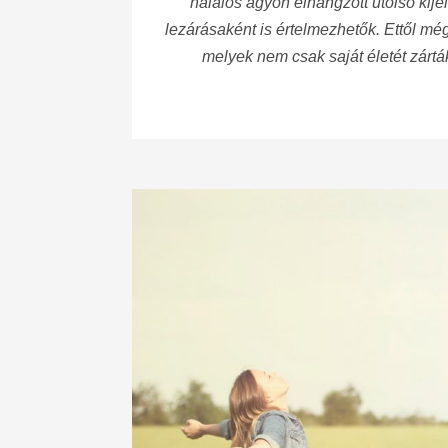
halálos ágyon elhangzott utolsó kije
lezárásaként is értelmezhetők. Ettől mé
melyek nem csak saját életét zárták 