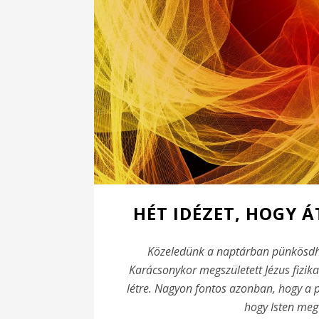
HÉT IDÉZET, HOGY 
Közeledünk a naptárban pünkösdhöz
Karácsonykor megszületett Jézus fizikai
létre. Nagyon fontos azonban, hogy a 
hogy Isten megv