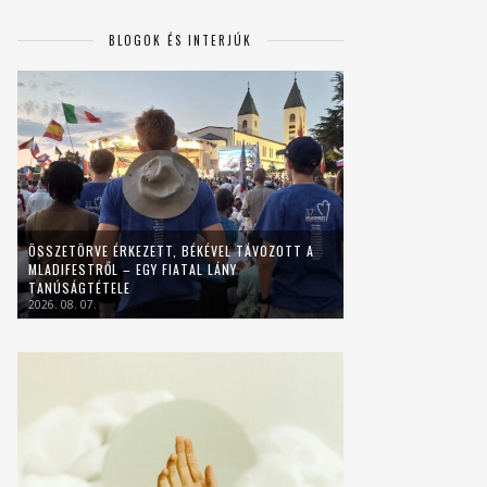
BLOGOK ÉS INTERJÚK
ÖSSZETÖRVE ÉRKEZETT, BÉKÉVEL TÁVOZOTT A
MLADIFESTRŐL – EGY FIATAL LÁNY
TANÚSÁGTÉTELE
2026. 08. 07.