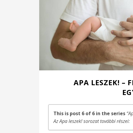
APA LESZEK! – 
EG
This is post 6 of 6 in the series
“Ap
Az Apa leszek! sorozat további részei: