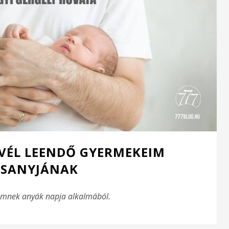
LEVÉL LEENDŐ GYERMEKEIM
ESANYJÁNAK
gemnek anyák napja alkalmából.