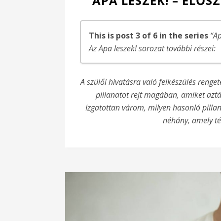
APA LESZEK! – ELŐS
This is post 3 of 6 in the series
“Ap
Az Apa leszek! sorozat további részei:
Apa leszek! – A legnagyobb öröm
A szülői hivatásra való felkészülés reng
Apa leszek! – …és megtartod?
pillanatot rejt magában, amiket aztá
Apa leszek! – Először látni, először ha
Izgatottan várom, milyen hasonló pilla
Apa leszek! – Örülj, hogy apa vagy!
néhány, amely t
Apa leszek! – Levél leendő gyermekeim é
Apa leszek! – Fel lehet erre készülni egyál