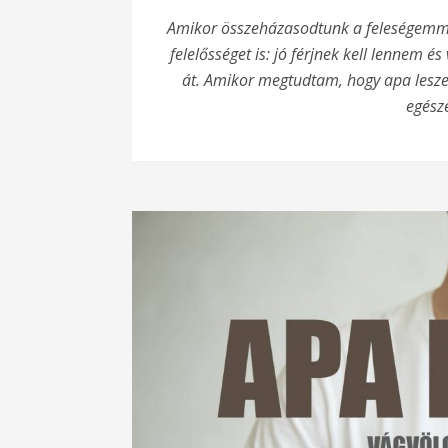
Apa leszek! – A legnagyobb öröm
Amikor összeházasodtunk a feleségemmel
Apa leszek! – …és megtartod?
felelősséget is: jó férjnek kell lennem é
Apa leszek! – Először látni, először hallani
át. Amikor megtudtam, hogy apa leszek
Apa leszek! – Örülj, hogy apa vagy!
egész
Apa leszek! – Levél leendő gyermekeim é
Apa leszek! – Fel lehet erre készülni 