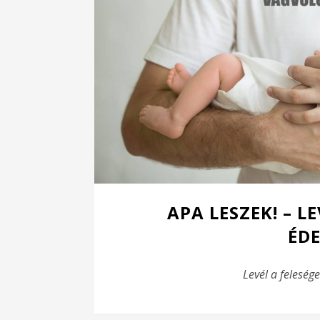
APA LESZEK! – 
ÉD
Levél a felesé