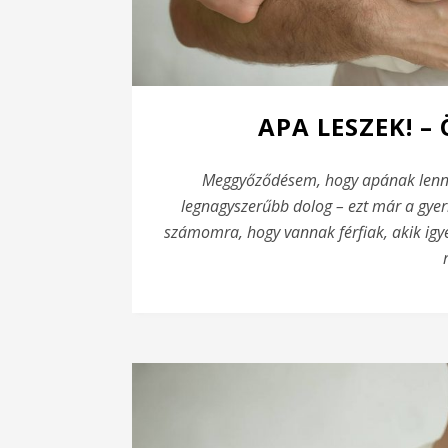
APA LESZEK! –
Meggyőződésem, hogy apának lenni 
legnagyszerűbb dolog – ezt már a gye
számomra, hogy vannak férfiak, akik igye