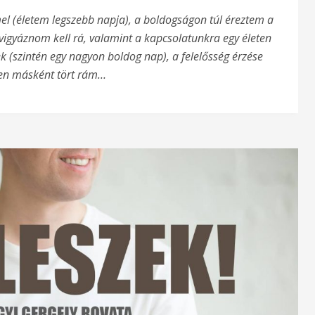
 (életem legszebb napja), a boldogságon túl éreztem a
s vigyáznom kell rá, valamint a kapcsolatunkra egy életen
 (szintén egy nagyon boldog nap), a felelősség érzése
en másként tört rám…
desanyjának
egyáltalán?