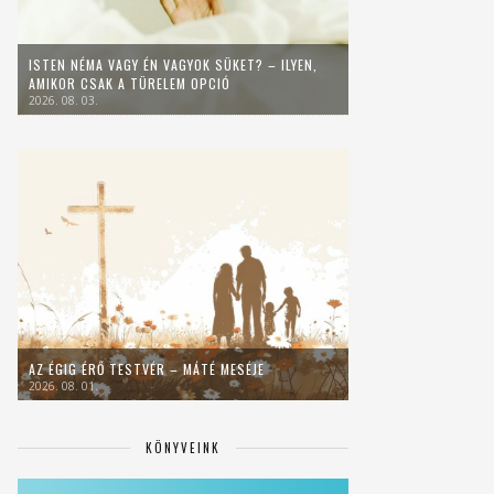
ISTEN NÉMA VAGY ÉN VAGYOK SÜKET? – ILYEN,
AMIKOR CSAK A TÜRELEM OPCIÓ
2026. 08. 03.
AZ ÉGIG ÉRŐ TESTVÉR – MÁTÉ MESÉJE
2026. 08. 01.
KÖNYVEINK