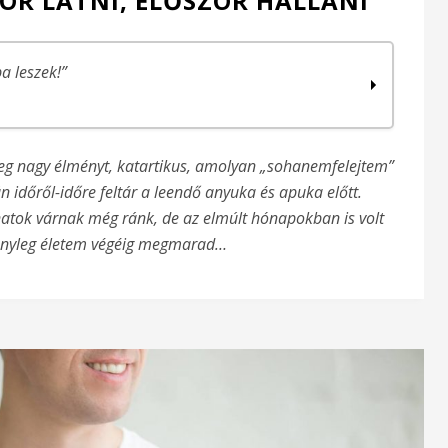
ZÖR LÁTNI, ELŐSZÖR HALLANI
a leszek!”
eteg nagy élményt, katartikus, amolyan „sohanemfelejtem”
n időről-időre feltár a leendő anyuka és apuka előtt.
llani
natok várnak még ránk, de az elmúlt hónapokban is volt
ényleg életem végéig megmarad…
desanyjának
talán?