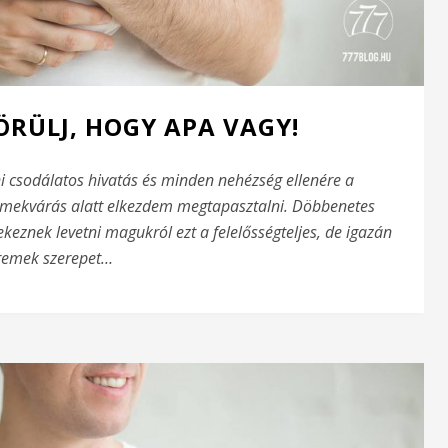
 ÖRÜLJ, HOGY APA VAGY!
csodálatos hivatás és minden nehézség ellenére a
rmekvárás alatt elkezdem megtapasztalni. Döbbenetes
keznek levetni magukról ezt a felelősségteljes, de igazán
remek szerepet…