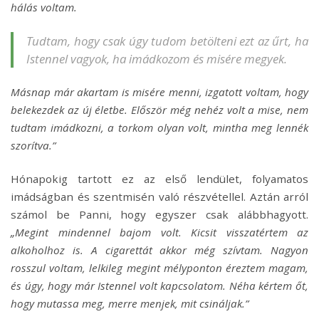
hálás voltam.
Tudtam, hogy csak úgy tudom betölteni ezt az űrt, ha
Istennel vagyok, ha imádkozom és misére megyek.
Másnap már akartam is misére menni, izgatott voltam, hogy
belekezdek az új életbe. Először még nehéz volt a mise, nem
tudtam imádkozni, a torkom olyan volt, mintha meg lennék
szorítva.”
Hónapokig tartott ez az első lendület, folyamatos
imádságban és szentmisén való részvétellel. Aztán arról
számol be Panni, hogy egyszer csak alábbhagyott.
„Megint mindennel bajom volt. Kicsit visszatértem az
alkoholhoz is. A cigarettát akkor még szívtam. Nagyon
rosszul voltam, lelkileg megint mélyponton éreztem magam,
és úgy, hogy már Istennel volt kapcsolatom. Néha kértem őt,
hogy mutassa meg, merre menjek, mit csináljak.”