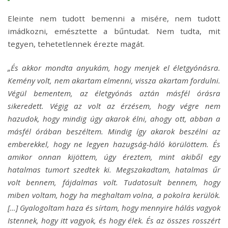
Eleinte nem tudott bemenni a misére, nem tudott
imádkozni, emésztette a bűntudat. Nem tudta, mit
tegyen, tehetetlennek érezte magát.
„És akkor mondta anyukám, hogy menjek el életgyónásra.
Kemény volt, nem akartam elmenni, vissza akartam fordulni.
Végül bementem, az életgyónás aztán másfél órásra
sikeredett. Végig az volt az érzésem, hogy végre nem
hazudok, hogy mindig úgy akarok élni, ahogy ott, abban a
másfél órában beszéltem. Mindig így akarok beszélni az
emberekkel, hogy ne legyen hazugság-háló körülöttem. És
amikor onnan kijöttem, úgy éreztem, mint akiből egy
hatalmas tumort szedtek ki. Megszakadtam, hatalmas űr
volt bennem, fájdalmas volt. Tudatosult bennem, hogy
miben voltam, hogy ha meghaltam volna, a pokolra kerülök.
[…] Gyalogoltam haza és sírtam, hogy mennyire hálás vagyok
Istennek, hogy itt vagyok, és hogy élek. És az összes rosszért