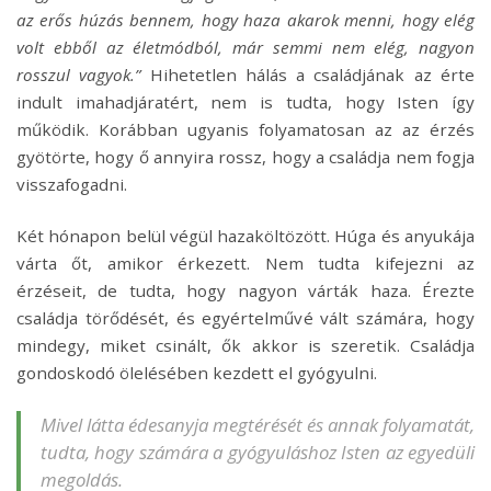
az erős húzás bennem, hogy haza akarok menni, hogy elég
volt ebből az életmódból, már semmi nem elég, nagyon
rosszul vagyok.”
Hihetetlen hálás a családjának az érte
indult imahadjáratért, nem is tudta, hogy Isten így
működik. Korábban ugyanis folyamatosan az az érzés
gyötörte, hogy ő annyira rossz, hogy a családja nem fogja
visszafogadni.
Két hónapon belül végül hazaköltözött. Húga és anyukája
várta őt, amikor érkezett. Nem tudta kifejezni az
érzéseit, de tudta, hogy nagyon várták haza. Érezte
családja törődését, és egyértelművé vált számára, hogy
mindegy, miket csinált, ők akkor is szeretik. Családja
gondoskodó ölelésében kezdett el gyógyulni.
Mivel látta édesanyja megtérését és annak folyamatát,
tudta, hogy számára a gyógyuláshoz Isten az egyedüli
megoldás.