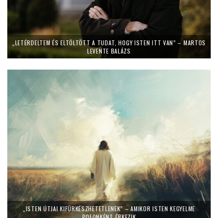
„LETÉRDELTEM ÉS ELTÖLTÖTT A TUDAT, HOGY ISTEN ITT VAN” – MARTOS
LEVENTE BALÁZS
„ISTEN ÚTJAI KIFÜRKÉSZHETETLENEK” – AMIKOR ISTEN KEGYELME
POFONKÉNT ÉRKEZIK