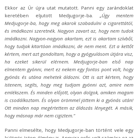
Ekkor az Úr újra utat mutatott. Panni egy zarándoklat
keretében eljutott Medjugorje-ba.
„Úgy mentem
Medjugorje-ba, hogy meg akarok szabadulni a cigarettától,
és imádkozni szeretnék. Nagyon zavart az, hogy nem tudok
imádkozni. Nagyon-nagyon akartam, ezt is akartam szívből,
hogy tudjak kitartóan imádkozni, de nem ment. Ezt a kettőt
kértem, mert azt gondoltam, hogy a gyógyulásom útjára visz,
ha ezeket sikerül elérnem. Medjugorje-ban első nap
elmentem gyónni, mert ez nekem egy fontos pont volt, hogy
gyónás és utána mehetek áldozni. Ott is azt kértem, hogy
Istenem, segíts, hogy meg tudjam gyónni azt, amire nem
emlékszem. És minden előjött, olyan dolgok, amiken magam
is csodálkoztam. És olyan örömmel jöttem ki a gyónás után!
Ott minden nap megértettem az áldozás lényegét. A másik,
hogy másnap már nem cigiztem.”
Panni elmesélte, hogy Medjugorje-ban történt vele egy
különös Isten-élmény is. Annyira erős volt számára ez az