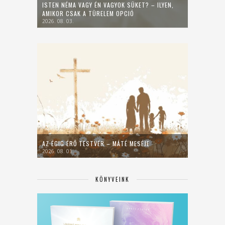
ISTEN NÉMA VAGY ÉN VAGYOK SÜKET? – ILYEN,
AMIKOR CSAK A TÜRELEM OPCIÓ
2026. 08. 03.
AZ ÉGIG ÉRŐ TESTVÉR – MÁTÉ MESÉJE
2026. 08. 01.
KÖNYVEINK