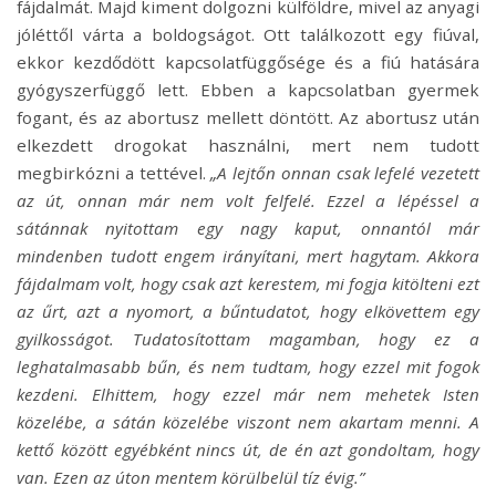
fájdalmát. Majd kiment dolgozni külföldre, mivel az anyagi
jóléttől várta a boldogságot. Ott találkozott egy fiúval,
ekkor kezdődött kapcsolatfüggősége és a fiú hatására
gyógyszerfüggő lett. Ebben a kapcsolatban gyermek
fogant, és az abortusz mellett döntött. Az abortusz után
elkezdett drogokat használni, mert nem tudott
megbirkózni a tettével.
„A lejtőn onnan csak lefelé vezetett
az út, onnan már nem volt felfelé. Ezzel a lépéssel a
sátánnak nyitottam egy nagy kaput, onnantól már
mindenben tudott engem irányítani, mert hagytam. Akkora
fájdalmam volt, hogy csak azt kerestem, mi fogja kitölteni ezt
az űrt, azt a nyomort, a bűntudatot, hogy elkövettem egy
gyilkosságot. Tudatosítottam magamban, hogy ez a
leghatalmasabb bűn, és nem tudtam, hogy ezzel mit fogok
kezdeni.
Elhittem, hogy ezzel már nem mehetek Isten
közelébe, a sátán közelébe viszont nem akartam menni.
A
kettő között egyébként nincs út, de én azt gondoltam, hogy
van. Ezen az úton mentem körülbelül tíz évig.”