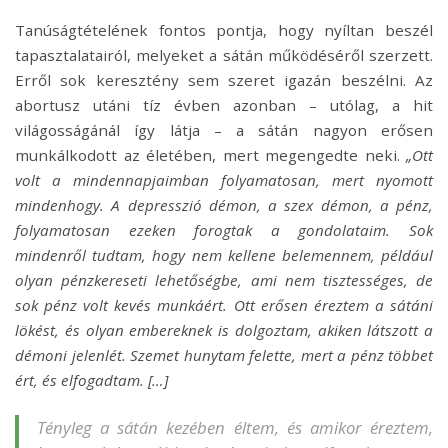
Tanúságtételének fontos pontja, hogy nyíltan beszél
tapasztalatairól, melyeket a sátán működéséről szerzett.
Erről sok keresztény sem szeret igazán beszélni. Az
abortusz utáni tíz évben azonban – utólag, a hit
világosságánál így látja – a sátán nagyon erősen
munkálkodott az életében, mert megengedte neki.
„Ott
volt a mindennapjaimban folyamatosan, mert nyomott
mindenhogy. A depresszió démon, a szex démon, a pénz,
folyamatosan ezeken forogtak a gondolataim. Sok
mindenről tudtam, hogy nem kellene belemennem, például
olyan pénzkereseti lehetőségbe, ami nem tisztességes, de
sok pénz volt kevés munkáért. Ott erősen éreztem a sátáni
lökést, és olyan embereknek is dolgoztam, akiken látszott a
démoni jelenlét. Szemet hunytam felette, mert a pénz többet
ért, és elfogadtam. […]
Tényleg a sátán kezében éltem, és amikor éreztem,