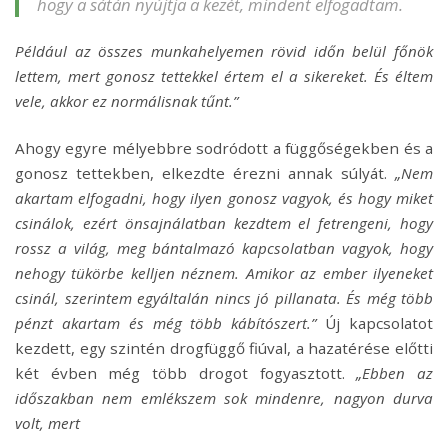
hogy a sátán nyújtja a kezét, mindent elfogadtam.
Például az összes munkahelyemen rövid időn belül főnök
lettem, mert gonosz tettekkel értem el a sikereket. És éltem
vele, akkor ez normálisnak tűnt.”
Ahogy egyre mélyebbre sodródott a függőségekben és a
gonosz tettekben, elkezdte érezni annak súlyát.
„Nem
akartam elfogadni, hogy ilyen gonosz vagyok, és hogy miket
csinálok, ezért önsajnálatban kezdtem el fetrengeni, hogy
rossz a világ, meg bántalmazó kapcsolatban vagyok, hogy
nehogy tükörbe kelljen néznem. Amikor az ember ilyeneket
csinál, szerintem egyáltalán nincs jó pillanata. És még több
pénzt akartam és még több kábítószert.”
Új kapcsolatot
kezdett, egy szintén drogfüggő fiúval, a hazatérése előtti
két évben még több drogot fogyasztott.
„Ebben az
időszakban nem emlékszem sok mindenre, nagyon durva
volt, mert