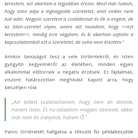
kerestem, azt akartam a legjobban érezni. Most már tudom,
hogy Isten adja a legnagyobb szeretetet, amit ember nem
tud adni. Nagyon szeretem a családomat és ők is engem, de
az Isten-szeretet olyan, amire azt mondom, hogy <<ezt
kerestem>>, mindig erre vágytam, és ki akartam sajtolni a
kapcsolataimból ezt a szeretetet, de soha nem éreztem.”
Amikor tanúságot tesz a vele történtekről, és Isten
gyógyító kegyelméről az életében, minden egyes
alkalommal előtörnek a negatív érzések. Ez fájdalmas,
viszont határozottan meghívást kapott arra, hogy
beszéljen róla.
„Azt kellett tudatosítanom, hogy nem én döntök,
hanem Isten. És ha odaadom magam Istennek, akkor
már nem én irányítok, hanem Ő.”
Panni történetét hallgatva a tékozló fiú példabeszéde