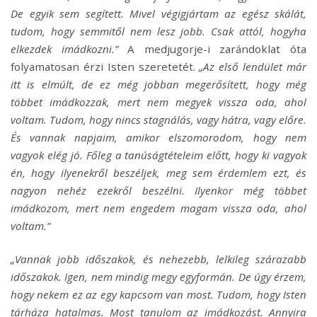
De egyik sem segített. Mivel végigjártam az egész skálát,
tudom, hogy semmitől nem lesz jobb. Csak attól, hogyha
elkezdek imádkozni.”
A medjugorje-i zarándoklat óta
folyamatosan érzi Isten szeretetét.
„Az első lendület már
itt is elmúlt, de ez még jobban megerősített, hogy még
többet imádkozzak, mert nem megyek vissza oda, ahol
voltam. Tudom, hogy nincs stagnálás, vagy hátra, vagy előre.
És vannak napjaim, amikor elszomorodom, hogy nem
vagyok elég jó. Főleg a tanúságtételeim előtt, hogy ki vagyok
én, hogy ilyenekről beszéljek, meg sem érdemlem ezt, és
nagyon nehéz ezekről beszélni. Ilyenkor még többet
imádkozom, mert nem engedem magam vissza oda, ahol
voltam.”
„Vannak jobb időszakok, és nehezebb, lelkileg szárazabb
időszakok. Igen, nem mindig megy egyformán. De úgy érzem,
hogy nekem ez az egy kapcsom van most. Tudom, hogy Isten
tárháza hatalmas. Most tanulom az imádkozást. Annyira