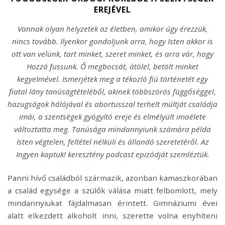
EREJÉVEL
Vannak olyan helyzetek az életben, amikor úgy érezzük,
nincs tovább. Ilyenkor gondoljunk arra, hogy Isten akkor is
ott van velünk, tart minket, szeret minket, és arra vár, hogy
Hozzá fussunk. Ő megbocsát, átölel, betölt minket
kegyelmével. Ismerjétek meg a tékozló fiú történetét egy
fiatal lány tanúságtételéből, akinek többszörös függőséggel,
hazugságok hálójával és abortusszal terhelt múltját családja
imái, a szentségek gyógyító ereje és elmélyült imaélete
változtatta meg. Tanúsága mindannyiunk számára példa
Isten végtelen, feltétel nélküli és állandó szeretetéről. Az
Ingyen kaptuk! keresztény podcast epizódját szemléztük.
Panni hívő családból származik, azonban kamaszkorában
a család egysége a szülők válása miatt felbomlott, mely
mindannyiukat fájdalmasan érintett. Gimnáziumi évei
alatt elkezdett alkoholt inni, szerette volna enyhíteni