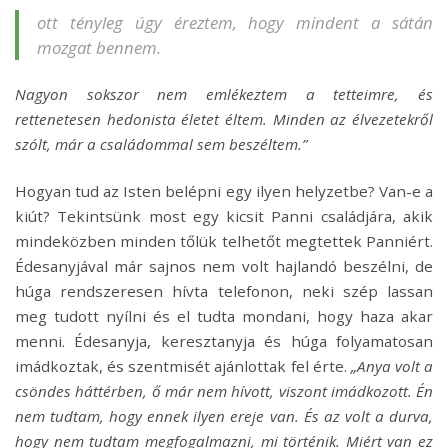
ott tényleg úgy éreztem, hogy mindent a sátán
mozgat bennem.
Nagyon sokszor nem emlékeztem a tetteimre, és
rettenetesen hedonista életet éltem. Minden az élvezetekről
szólt, már a családommal sem beszéltem.”
Hogyan tud az Isten belépni egy ilyen helyzetbe? Van-e a
kiút? Tekintsünk most egy kicsit Panni családjára, akik
mindeközben minden tőlük telhetőt megtettek Panniért.
Édesanyjával már sajnos nem volt hajlandó beszélni, de
húga rendszeresen hívta telefonon, neki szép lassan
meg tudott nyílni és el tudta mondani, hogy haza akar
menni. Édesanyja, keresztanyja és húga folyamatosan
imádkoztak, és szentmisét ajánlottak fel érte.
„Anya volt a
csöndes háttérben, ő már nem hívott, viszont imádkozott. Én
nem tudtam, hogy ennek ilyen ereje van. És az volt a durva,
hogy nem tudtam megfogalmazni, mi történik. Miért van ez