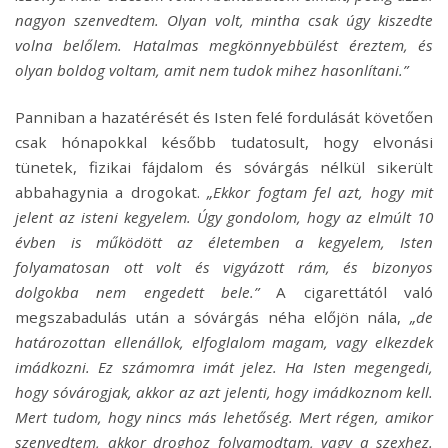
nagyon szenvedtem. Olyan volt, mintha csak úgy kiszedte
volna belőlem. Hatalmas megkönnyebbülést éreztem, és
olyan boldog voltam, amit nem tudok mihez hasonlítani.”
Panniban a hazatérését és Isten felé fordulását követően
csak hónapokkal később tudatosult, hogy elvonási
tünetek, fizikai fájdalom és sóvárgás nélkül sikerült
abbahagynia a drogokat.
„Ekkor fogtam fel azt, hogy mit
jelent az isteni kegyelem. Úgy gondolom, hogy az elmúlt 10
évben is működött az életemben a kegyelem, Isten
folyamatosan ott volt és vigyázott rám, és bizonyos
dolgokba nem engedett bele.”
A cigarettától való
megszabadulás után a sóvárgás néha előjön nála,
„de
határozottan ellenállok, elfoglalom magam, vagy elkezdek
imádkozni. Ez számomra imát jelez. Ha Isten megengedi,
hogy sóvárogjak, akkor az azt jelenti, hogy imádkoznom kell.
Mert tudom, hogy nincs más lehetőség. Mert régen, amikor
szenvedtem, akkor droghoz folyamodtam, vagy a szexhez.