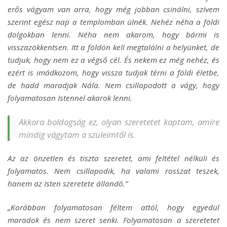
erős vágyam van arra, hogy még jobban csinálni, szívem
szerint egész nap a templomban ülnék. Nehéz néha a földi
dolgokban lenni. Néha nem akarom, hogy bármi is
visszazökkentsen. Itt a földön kell megtalálni a helyünket, de
tudjuk, hogy nem ez a végső cél. És nekem ez még nehéz, és
ezért is imádkozom, hogy vissza tudjak térni a földi életbe,
de hadd maradjak Nála. Nem csillapodott a vágy, hogy
folyamatosan Istennel akarok lenni.
Akkora boldogság ez, olyan szeretetet kaptam, amire
mindig vágytam a szüleimtől is.
Az az önzetlen és tiszta szeretet, ami feltétel nélküli és
folyamatos. Nem csillapodik, ha valami rosszat teszek,
hanem az Isten szeretete állandó.”
„Korábban folyamatosan féltem attól, hogy egyedül
maradok és nem szeret senki. Folyamatosan a szeretetet