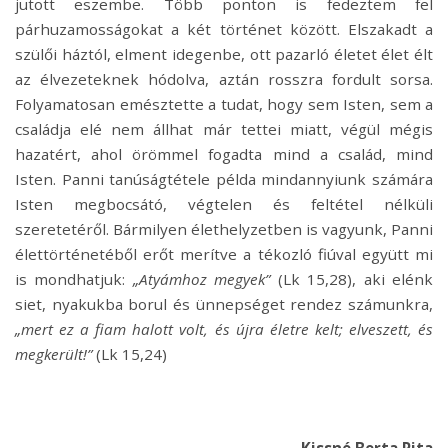
jutott eszembe. Több ponton is fedeztem fel
párhuzamosságokat a két történet között. Elszakadt a
szülői háztól, elment idegenbe, ott pazarló életet élet élt
az élvezeteknek hódolva, aztán rosszra fordult sorsa.
Folyamatosan emésztette a tudat, hogy sem Isten, sem a
családja elé nem állhat már tettei miatt, végül mégis
hazatért, ahol örömmel fogadta mind a család, mind
Isten. Panni tanúságtétele példa mindannyiunk számára
Isten megbocsátó, végtelen és feltétel nélküli
szeretetéről. Bármilyen élethelyzetben is vagyunk, Panni
élettörténetéből erőt merítve a tékozló fiúval együtt mi
is mondhatjuk:
„Atyámhoz megyek”
(Lk 15,28), aki elénk
siet, nyakukba borul és ünnepséget rendez számunkra,
„mert ez a fiam halott volt, és újra életre kelt; elveszett, és
megkerült!”
(Lk 15,24)