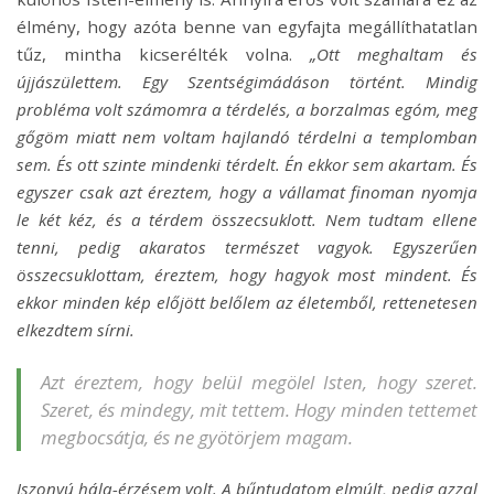
élmény, hogy azóta benne van egyfajta megállíthatatlan
tűz, mintha kicserélték volna.
„Ott meghaltam és
újjászülettem. Egy Szentségimádáson történt. Mindig
probléma volt számomra a térdelés, a borzalmas egóm, meg
gőgöm miatt nem voltam hajlandó térdelni a templomban
sem. És ott szinte mindenki térdelt. Én ekkor sem akartam. És
egyszer csak azt éreztem, hogy a vállamat finoman nyomja
le két kéz, és a térdem összecsuklott. Nem tudtam ellene
tenni, pedig akaratos természet vagyok. Egyszerűen
összecsuklottam, éreztem, hogy hagyok most mindent. És
ekkor minden kép előjött belőlem az életemből, rettenetesen
elkezdtem sírni.
Azt éreztem, hogy belül megölel Isten, hogy szeret.
Szeret, és mindegy, mit tettem. Hogy minden tettemet
megbocsátja, és ne gyötörjem magam.
Iszonyú hála-érzésem volt. A bűntudatom elmúlt, pedig azzal