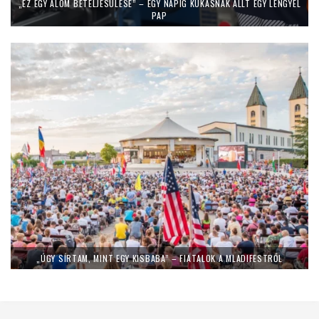
„EZ EGY ÁLOM BETELJESÜLÉSE” – EGY NAPIG KUKÁSNAK ÁLLT EGY LENGYEL
PAP
„ÚGY SÍRTAM, MINT EGY KISBABA” – FIATALOK A MLADIFESTRŐL