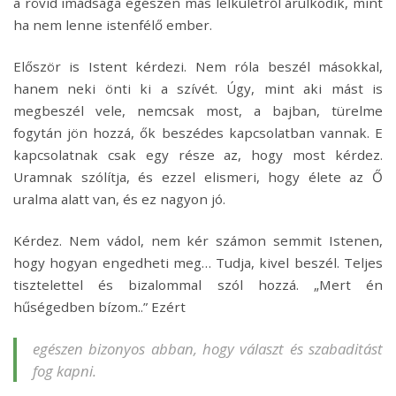
a rövid imádsága egészen más lelkületről árulkodik, mint
ha nem lenne istenfélő ember.
Először is Istent kérdezi. Nem róla beszél másokkal,
hanem neki önti ki a szívét. Úgy, mint aki mást is
megbeszél vele, nemcsak most, a bajban, türelme
fogytán jön hozzá, ők beszédes kapcsolatban vannak. E
kapcsolatnak csak egy része az, hogy most kérdez.
Uramnak szólítja, és ezzel elismeri, hogy élete az Ő
uralma alatt van, és ez nagyon jó.
Kérdez. Nem vádol, nem kér számon semmit Istenen,
hogy hogyan engedheti meg… Tudja, kivel beszél. Teljes
tisztelettel és bizalommal szól hozzá. „Mert én
hűségedben bízom..” Ezért
egészen bizonyos abban, hogy választ és szabaditást
fog kapni.