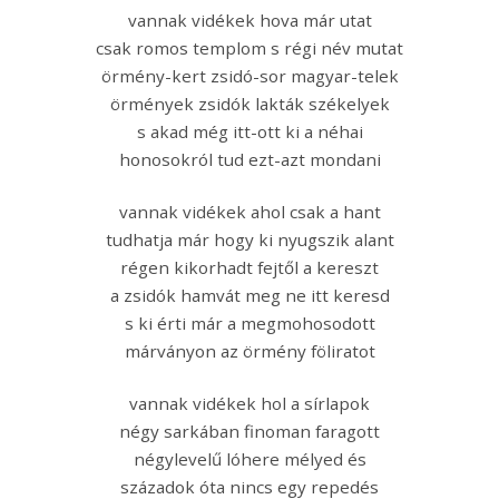
vannak vidékek hova már utat
csak romos templom s régi név mutat
örmény-kert zsidó-sor magyar-telek
örmények zsidók lakták székelyek
s akad még itt-ott ki a néhai
honosokról tud ezt-azt mondani
vannak vidékek ahol csak a hant
tudhatja már hogy ki nyugszik alant
régen kikorhadt fejtől a kereszt
a zsidók hamvát meg ne itt keresd
s ki érti már a megmohosodott
márványon az örmény föliratot
vannak vidékek hol a sírlapok
négy sarkában finoman faragott
négylevelű lóhere mélyed és
századok óta nincs egy repedés