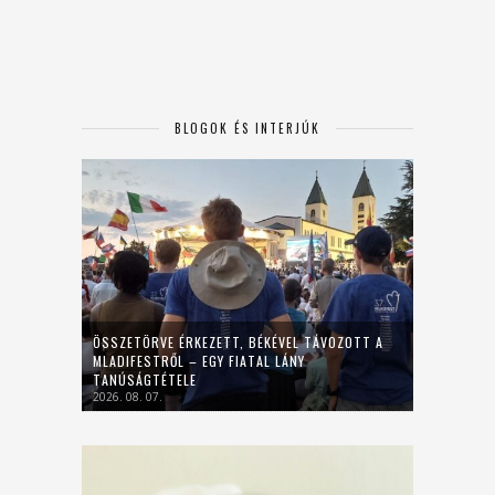
BLOGOK ÉS INTERJÚK
ÖSSZETÖRVE ÉRKEZETT, BÉKÉVEL TÁVOZOTT A
MLADIFESTRŐL – EGY FIATAL LÁNY
TANÚSÁGTÉTELE
2026. 08. 07.