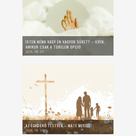
ISTEN NÉMA VAGY ÉN VAGYOK SÜKET? – ILYEN,
AMIKOR CSAK A TÜRELEM OPCIÓ
2026. 08. 03.
AZ ÉGIG ÉRŐ TESTVÉR – MÁTÉ MESÉJE
2026. 08. 01.