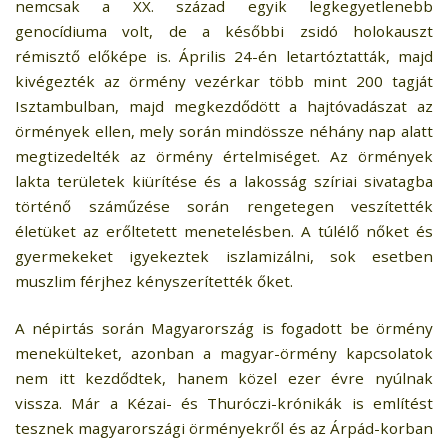
nemcsak a XX. század egyik legkegyetlenebb
genocídiuma volt, de a későbbi zsidó holokauszt
rémisztő előképe is. Április 24-én letartóztatták, majd
kivégezték az örmény vezérkar több mint 200 tagját
Isztambulban, majd megkezdődött a hajtóvadászat az
örmények ellen, mely során mindössze néhány nap alatt
megtizedelték az örmény értelmiséget. Az örmények
lakta területek kiürítése és a lakosság szíriai sivatagba
történő száműzése során rengetegen veszítették
életüket az erőltetett menetelésben. A túlélő nőket és
gyermekeket igyekeztek iszlamizálni, sok esetben
muszlim férjhez kényszerítették őket.
A népirtás során Magyarország is fogadott be örmény
menekülteket, azonban a magyar-örmény kapcsolatok
nem itt kezdődtek, hanem közel ezer évre nyúlnak
vissza. Már a Kézai- és Thuróczi-krónikák is említést
tesznek magyarországi örményekről és az Árpád-korban