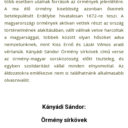
több esetben utalnak források az örmények jelenlétére.
A ma élő örmény kisebbség azonban őseinek
betelepülését Erdélybe hivatalosan 1672-re teszi. A
magyarországi örmények aktívan vettek részt az ország
történelmének alakításában, vállt vállnak vetve harcoltak
a magyarsággal, többek között olyan hősöket adva
nemzetünknek, mint Kiss Ernő és Lázár Vilmos aradi
vértanúk. Kányádi Sándor Örmény sírkövek című verse
az örmény-magyar sorsközösség előtt tiszteleg, és
egyben szolidaritást vállal minden elnyomottal. Az
áldozatokra emlékezve nem is találhatnánk alkalmasabb
olvasnivalót.
Kányádi Sándor:
Örmény sírkövek