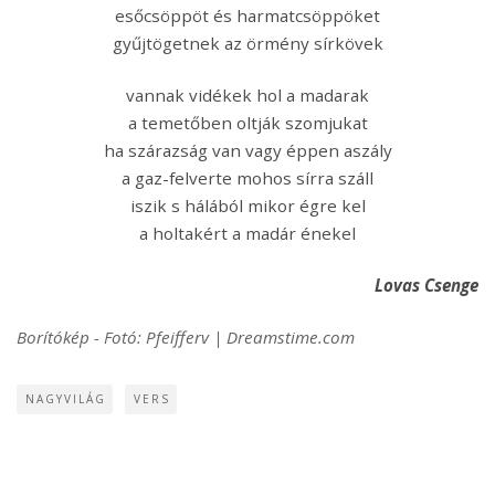
esőcsöppöt és harmatcsöppöket
gyűjtögetnek az örmény sírkövek
vannak vidékek hol a madarak
a temetőben oltják szomjukat
ha szárazság van vagy éppen aszály
a gaz-felverte mohos sírra száll
iszik s hálából mikor égre kel
a holtakért a madár énekel
Lovas Csenge
Borítókép - Fotó: Pfeifferv | Dreamstime.com
NAGYVILÁG
VERS