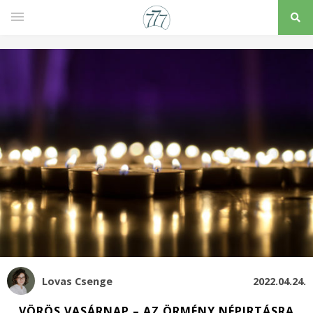
Lovas Csenge
2022.04.24.
VÖRÖS VASÁRNAP – AZ ÖRMÉNY NÉPIRTÁSRA