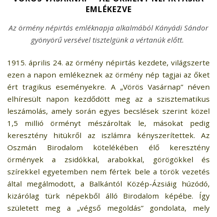
EMLÉKEZVE
Az örmény népirtás emléknapja alkalmából Kányádi Sándor
gyönyörű versével tisztelgünk a vértanúk előtt.
1915. április 24. az örmény népirtás kezdete, világszerte
ezen a napon emlékeznek az örmény nép tagjai az őket
ért tragikus eseményekre. A „Vörös Vasárnap” néven
elhíresült napon kezdődött meg az a szisztematikus
leszámolás, amely során egyes becslések szerint közel
1,5 millió örményt mészároltak le, másokat pedig
keresztény hitükről az iszlámra kényszerítettek. Az
Oszmán Birodalom kötelékében élő keresztény
örmények a zsidókkal, arabokkal, görögökkel és
szírekkel egyetemben nem fértek bele a török vezetés
által megálmodott, a Balkántól Közép-Ázsiáig húzódó,
kizárólag türk népekből álló Birodalom képébe. Így
született meg a „végső megoldás” gondolata, mely