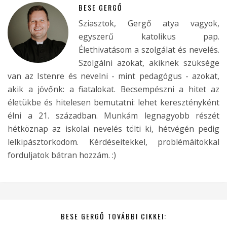
BESE GERGŐ
Sziasztok, Gergő atya vagyok,
egyszerű katolikus pap.
Élethivatásom a szolgálat és nevelés.
Szolgálni azokat, akiknek szüksége
van az Istenre és nevelni - mint pedagógus - azokat,
akik a jövőnk: a fiatalokat. Becsempészni a hitet az
életükbe és hitelesen bemutatni: lehet keresztényként
élni a 21. században. Munkám legnagyobb részét
hétköznap az iskolai nevelés tölti ki, hétvégén pedig
lelkipásztorkodom. Kérdéseitekkel, problémáitokkal
forduljatok bátran hozzám. :)
BESE GERGŐ TOVÁBBI CIKKEI: