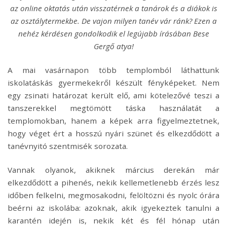
az online oktatás után visszatérnek a tanárok és a diákok is
az osztálytermekbe. De vajon milyen tanév vár ránk? Ezen a
nehéz kérdésen gondolkodik el legújabb írásában Bese
Gergő atya!
A mai vasárnapon több templomból láthattunk
iskolatáskás gyermekekről készült fényképeket. Nem
egy zsinati határozat került elő, ami kötelezővé teszi a
tanszerekkel megtömött táska használatát a
templomokban, hanem a képek arra figyelmeztetnek,
hogy véget ért a hosszú nyári szünet és elkezdődött a
tanévnyitó szentmisék sorozata.
Vannak olyanok, akiknek március derekán már
elkezdődött a pihenés, nekik kellemetlenebb érzés lesz
időben felkelni, megmosakodni, felöltözni és nyolc órára
beérni az iskolába: azoknak, akik igyekeztek tanulni a
karantén idején is, nekik két és fél hónap után