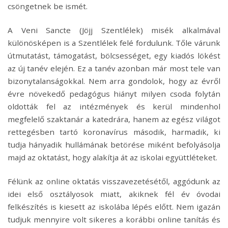
csöngetnek be ismét.
A Veni Sancte (Jöjj Szentlélek) misék alkalmával
különösképen is a Szentlélek felé fordulunk. Tőle várunk
útmutatást, támogatást, bölcsességet, egy kiadós lökést
az új tanév elején. Ez a tanév azonban már most tele van
bizonytalanságokkal. Nem arra gondolok, hogy az évről
évre növekedő pedagógus hiányt milyen csoda folytán
oldották fel az intézmények és kerül mindenhol
megfelelő szaktanár a katedrára, hanem az egész világot
rettegésben tartó koronavírus második, harmadik, ki
tudja hányadik hullámának betörése miként befolyásolja
majd az oktatást, hogy alakítja át az iskolai együttléteket.
Félünk az online oktatás visszavezetésétől, aggódunk az
idei első osztályosok miatt, akiknek fél év óvodai
felkészítés is kiesett az iskolába lépés előtt. Nem igazán
tudjuk mennyire volt sikeres a korábbi online tanítás és