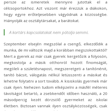
persze az ismeretek mennyire jutottak el a
célcsoportokhoz. Azt viszont már érezzük a diákokon,
hogy egyre erőteljesebben vágyódnak a közösségbe.
Hiányolják az osztálytársakat, a barátokat.
A kortárs kapcsolatokat nem pótolja semmi.
Szeptember elsején megszólal a csengő, elkezdődik a
munka, de mi változik majd a korábban megszokottaktól?
Mert a gyerek az már csak gyerek: kergetőzik a folyosón,
megkostolja a másik otthonról hozott finomságát,
megöleli a születésnapost, megszeretgeti a tanítónénit,
tanító bácsit, válogatás nélkül letüsszenti a másikat és
lehetne folytatni a sort tovább. A kisiskolás gyermek már
csak ilyen. Nehezen tudom elképzelni a másfél méteres
távolságot betartó, a zsebkendőt időben használó, a 20
másodpercig kezét dörzsölő gyermeket az iskolai
életben. Biztosan vannak ilyen osztályközösségek, csak