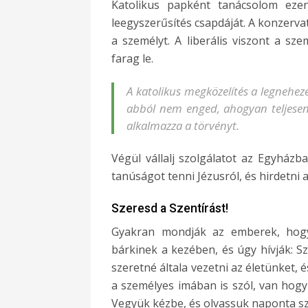
Katolikus papként tanácsolom ezen 
leegyszerűsítés csapdáját. A konzervatí
a személyt. A liberális viszont a sz
farag le.
A katolikus megközelítés a legneheze
abból nem enged, ahogyan teljesen 
alkalmazza a törvényt.
Végül vállalj szolgálatot az Egyházba
tanúságot tenni Jézusról, és hirdetni 
Szeresd a Szentírást!
Gyakran mondják az emberek, hogy 
bárkinek a kezében, és úgy hívják: Sz
szeretné általa vezetni az életünket, é
a személyes imában is szól, van hogy 
Vegyük kézbe, és olvassuk naponta szí