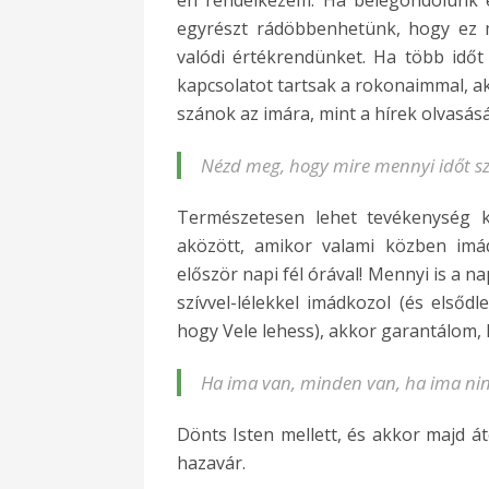
én rendelkezem. Ha belegondolunk e
egyrészt rádöbbenhetünk, hogy ez m
valódi értékrendünket. Ha több időt
kapcsolatot tartsak a rokonaimmal, a
szánok az imára, mint a hírek olvasásá
Nézd meg, hogy mire mennyi időt szán
Természetesen lehet tevékenység 
aközött, amikor valami közben imá
először napi fél órával! Mennyi is a n
szívvel-lélekkel imádkozol (és elsőd
hogy Vele lehess), akkor garantálom, 
Ha ima van, minden van, ha ima nin
Dönts Isten mellett, és akkor majd át
hazavár.