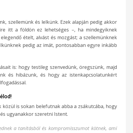
nk, szellemünk és lelkünk. Ezek alapján pedig akkor
ire itt a földön ez lehetséges –, ha mindegyiknek
 elegendő ételt, alvást és mozgást; a szellemünknek
lelkünknek pedig az imát, pontosabban egyre inkább
.
ásait is: hogy testileg szenvedünk, öregszünk, majd
nk és hibázunk, és hogy az istenkapcsolatunkért
elfogadással.
élod!
 közül is sokan belefutnak abba a zsákutcába, hogy
 és ugyanakkor szeretni Istent.
gednek a tanításból és kompromisszumot kötnek, ami