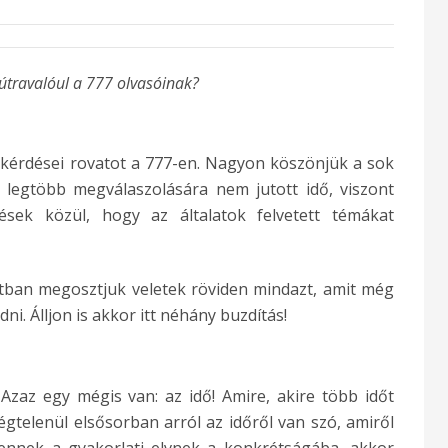
útravalóul a 777 olvasóinak?
ed kérdései rovatot a 777-en. Nagyon köszönjük a sok
A legtöbb megválaszolására nem jutott idő, viszont
ések közül, hogy az általatok felvetett témákat
tban megosztjuk veletek röviden mindazt, amit még
. Álljon is akkor itt néhány buzdítás!
Azaz egy mégis van: az idő! Amire, akire több időt
égtelenül elsősorban arról az időről van szó, amiről