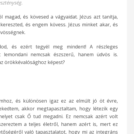
eszténység.
 magad, és kövesed a vágyaidat. Jézus azt tanítja,
kereszted, és engem kövess. Jézus minket akar, és
dvösségnek.
lod, és ezért tegyél meg mindent! A részleges
t lemondani nemcsak észszerű, hanem üdvös is.
 az örökkévalósághoz képest?
hoz, és különösen igaz ez az elmúlt jó öt évre,
ekedtem, akkor megtapasztaltam, hogy létezik egy
amelyet csak Ő tud megadni. Ez nemcsak azért volt
ereztem a teljes életről, hanem azért is, mert ez
etőségéről való tapasztalatot, hogy mi az integráns