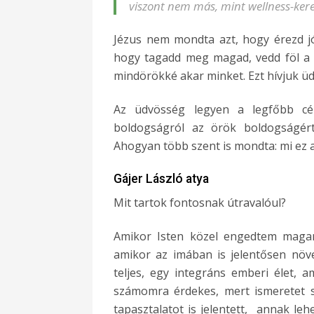
viszont nem más, mint wellness-ker
Jézus nem mondta azt, hogy érezd jól
hogy tagadd meg magad, vedd föl a 
mindörökké akar minket. Ezt hívjuk ü
Az üdvösség legyen a legfőbb cé
boldogságról az örök boldogságér
Ahogyan több szent is mondta: mi ez
Gájer László atya
Mit tartok fontosnak útravalóul?
Amikor Isten közel engedtem magam
amikor az imában is jelentősen növ
teljes, egy integráns emberi élet, 
számomra érdekes, mert ismeretet sz
tapasztalatot is jelentett, annak leh