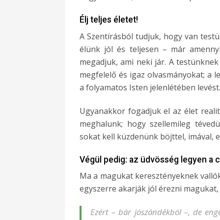
Élj teljes életet!
A Szentírásból tudjuk, hogy van testü
élünk jól és teljesen – már amenny
megadjuk, ami neki jár. A testünknek
megfelelő és igaz olvasmányokat; a 
a folyamatos Isten jelenlétében levést
Ugyanakkor fogadjuk el az élet realit
meghalunk; hogy szellemileg tévedü
sokat kell küzdenünk böjttel, imával, 
Végül pedig: az üdvösség legyen a c
Ma a magukat keresztényeknek vallók
egyszerre akarják jól érezni magukat,
Ezért – bár jószándékból –, de en