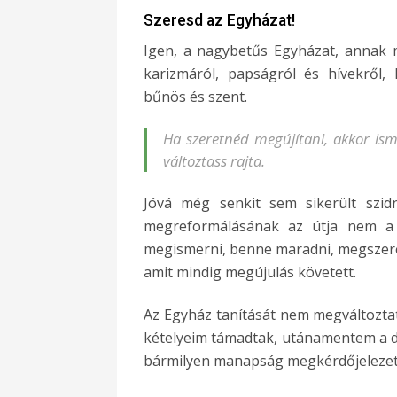
Szeresd az Egyházat!
Igen, a nagybetűs Egyházat, annak m
karizmáról, papságról és hívekről, 
bűnös és szent.
Ha szeretnéd megújítani, akkor is
változtass rajta.
Jóvá még senkit sem sikerült szi
megreformálásának az útja nem a f
megismerni, benne maradni, megszeretn
amit mindig megújulás követett.
Az Egyház tanítását nem megváltoztatn
kételyeim támadtak, utánamentem a do
bármilyen manapság megkérdőjelezett 