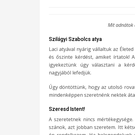
Mit adnátok 
Szilágyi Szabolcs atya
Laci atyával nyárig vállaltuk az Élet
és őszinte kérdést, amiket írtatok! 
igyekeztünk úgy választani a kérd
nagyjából lefedjük.
Úgy döntöttünk, hogy az utolsó rova
mindenképpen szeretnénk nektek átadni
Szeresd Istent!
A szeretetnek nincs mértékegysége. 
szánok, azt jobban szeretem. Itt kéts