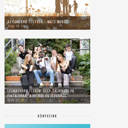
AZ ÉGIG ÉRŐ TESTVÉR – MÁTÉ MESÉJE
2026. 08. 01.
LEGNAGYOBB FLEXEM: DEEP TALKINGOLOK
FIATALOKKAL A HITRŐL ÉS JÉZUSRÓL
2026. 07. 31.
KÖNYVEINK