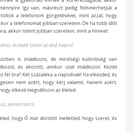
nnek a gyakorlati elvnek a konkrétságába, akkor
ennyire így van, másrészt pedig felismerhetjük a
 töltök a telefonom görgetésével, mint azzal, hogy
kkor a telefonomat jobban szeretem. De ha több időt
ra, akkor Istent jobban szeretem, mint a híreket.
sz, és tedd Istent az első helyre!
közben is imádkozni, de minőségi különbség van
dkozol, és aközött, amikor
csak
imádkozol. Kezdd
api fél óra? Két százaléka a napodnak! Ha elkezded, és
legesen nem azért, hogy kérj valamit, hanem azért,
hogy elkezd megváltozni az életed.
cs, semmi sincs.
éled, hogy Ő már döntött melletted, hogy szeret, és