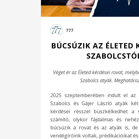
777
BÚCSÚZIK AZ ÉLETED 
SZABOLCSTÓL
Véget ér az Életed kérdései rovat, melybe
Szabolcs atyák. Meghatároz
2025 szeptemberében indult el az É
Szabolcs és Gájer László atyák két
kérdései résszel büszkélkedhet a 
számító, olykor fájdalmas és nehéz
búcsúzik a rovat és az atyák is, d
vendégíróink voltak, prédikációikat é