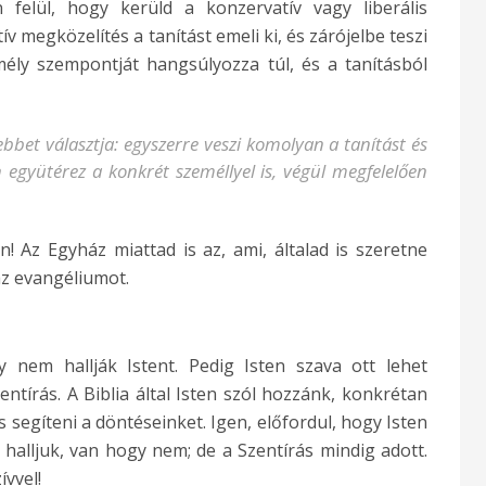
felül, hogy kerüld a konzervatív vagy liberális
v megközelítés a tanítást emeli ki, és zárójelbe teszi
emély szempontját hangsúlyozza túl, és a tanításból
bbet választja: egyszerre veszi komolyan a tanítást és
együtérez a konkrét személlyel is, végül megfelelően
n! Az Egyház miattad is az, ami, általad is szeretne
az evangéliumot.
nem hallják Istent. Pedig Isten szava ott lehet
entírás. A Biblia által Isten szól hozzánk, konkrétan
s segíteni a döntéseinket. Igen, előfordul, hogy Isten
halljuk, van hogy nem; de a Szentírás mindig adott.
vvel!