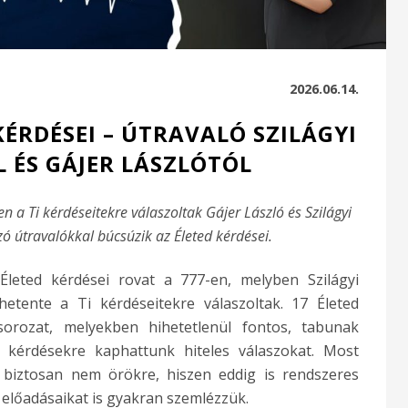
2026.06.14.
KÉRDÉSEI – ÚTRAVALÓ SZILÁGYI
 ÉS GÁJER LÁSZLÓTÓL
n a Ti kérdéseitekre válaszoltak Gájer László és Szilágyi
ó útravalókkal búcsúzik az Életed kérdései.
leted kérdései rovat a 777-en, melyben Szilágyi
hetente a Ti kérdéseitekre válaszoltak. 17 Életed
sorozat, melyekben hihetetlenül fontos, tabunak
 kérdésekre kaphattunk hiteles válaszokat. Most
e biztosan nem örökre, hiszen eddig is rendszeres
s előadásaikat is gyakran szemlézzük.