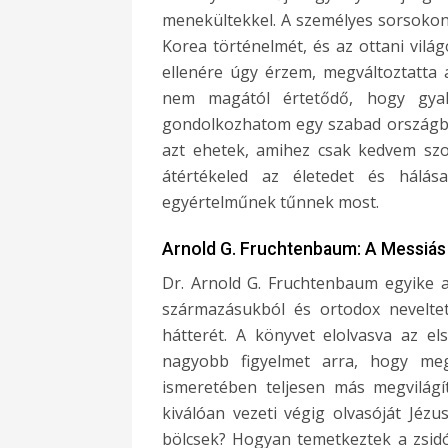
menekültekkel. A személyes sorsokon 
Korea történelmét, és az ottani vil
ellenére úgy érzem, megváltoztatta
nem magától értetődő, hogy gyak
gondolkozhatom egy szabad országban. 
azt ehetek, amihez csak kedvem szo
átértékeled az életedet és hálás
egyértelműnek tűnnek most.
Arnold G. Fruchtenbaum: A Messiás
Dr. Arnold G. Fruchtenbaum egyike a 
származásukból és ortodox neveltet
hátterét. A könyvet elolvasva az e
nagyobb figyelmet arra, hogy meg
ismeretében teljesen más megvilágí
kiválóan vezeti végig olvasóját Jézu
bölcsek? Hogyan temetkeztek a zsid