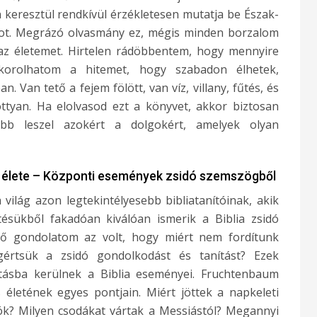
keresztül rendkívül érzékletesen mutatja be Észak-
ágot. Megrázó olvasmány ez, mégis minden borzalom
 az életemet. Hirtelen rádöbbentem, hogy mennyire
orolhatom a hitemet, hogy szabadon élhetek,
Van tető a fejem fölött, van víz, villany, fűtés, és
ttyan. Ha elolvasod ezt a könyvet, akkor biztosan
abb leszel azokért a dolgokért, amelyek olyan
 élete – Központi események zsidó szemszögből
világ azon legtekintélyesebb bibliatanítóinak, akik
ésükből fakadóan kiválóan ismerik a Biblia zsidó
lső gondolatom az volt, hogy miért nem fordítunk
értsük a zsidó gondolkodást és tanítást? Ezek
tásba kerülnek a Biblia eseményei. Fruchtenbaum
s életének egyes pontjain. Miért jöttek a napkeleti
ók? Milyen csodákat vártak a Messiástól? Megannyi