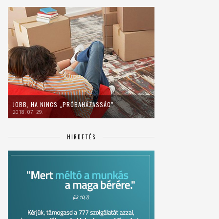
JOBB, HA NINCS „PRÓBAHÁZASSÁG”
2018. 07. 29.
HIRDETÉS