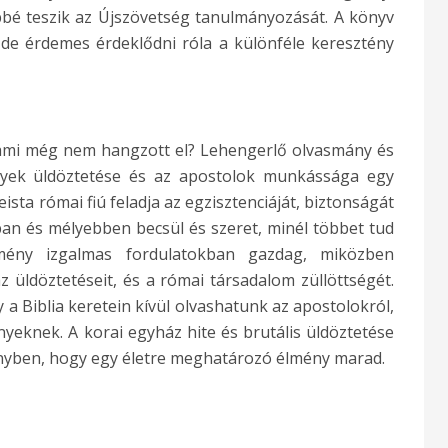
bbé teszik az Újszövetség tanulmányozását. A könyv
de érdemes érdeklődni róla a különféle keresztény
 ami még nem hangzott el? Lehengerlő olvasmány és
ények üldöztetése és az apostolok munkássága egy
eista római fiú feladja az egzisztenciáját, biztonságát
ban és mélyebben becsül és szeret, minél többet tud
kmény izgalmas fordulatokban gazdag, miközben
 üldöztetéseit, és a római társadalom züllöttségét.
y a Biblia keretein kívül olvashatunk az apostolokról,
nyeknek. A korai egyház hite és brutális üldöztetése
ényben, hogy egy életre meghatározó élmény marad.