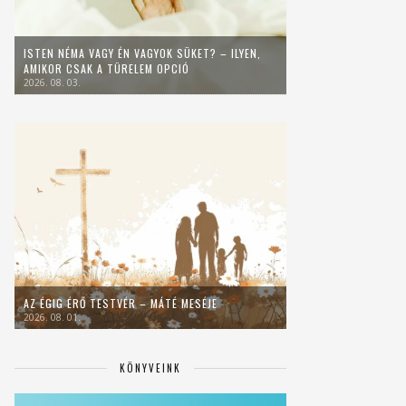
ISTEN NÉMA VAGY ÉN VAGYOK SÜKET? – ILYEN,
AMIKOR CSAK A TÜRELEM OPCIÓ
2026. 08. 03.
AZ ÉGIG ÉRŐ TESTVÉR – MÁTÉ MESÉJE
2026. 08. 01.
KÖNYVEINK