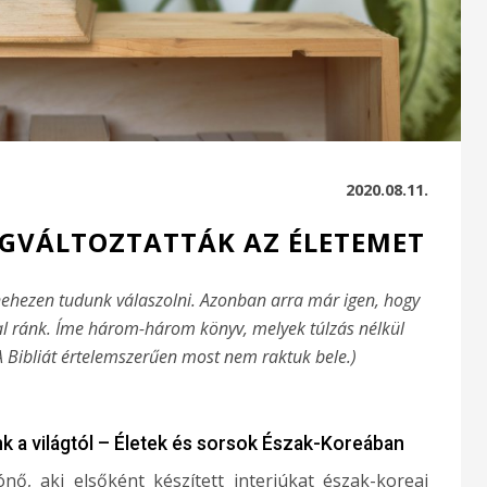
2020.08.11.
GVÁLTOZTATTÁK AZ ÉLETEMET
ehezen tudunk válaszolni. Azonban arra már igen, hogy
al ránk. Íme három-három könyv, melyek túlzás nélkül
A Bibliát értelemszerűen most nem raktuk bele.)
nk a világtól – Életek és sorsok Észak-Koreában
nő, aki elsőként készített interjúkat észak-koreai