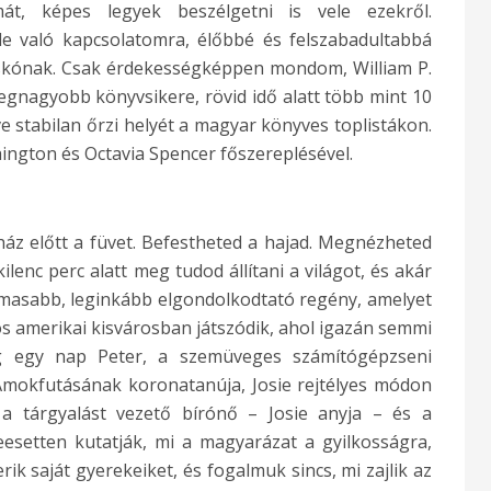
át, képes legyek beszélgetni is vele ezekről.
le való kapcsolatomra, élőbbé és felszabadultabbá
viskónak. Csak érdekességképpen mondom, William P.
egnagyobb könyvsikere, rövid idő alatt több mint 10
ve stabilan őrzi helyét a magyar könyves toplistákon.
hington és Octavia Spencer főszereplésével.
 ház előtt a füvet. Befestheted a hajad. Megnézheted
enc perc alatt meg tudod állítani a világot, és akár
zgalmasabb, leginkább elgondolkodtató regény, amelyet
os amerikai kisvárosban játszódik, ahol igazán semmi
g egy nap Peter, a szemüveges számítógépzseni
Ámokfutásának koronatanúja, Josie rejtélyes módon
 tárgyalást vezető bírónő – Josie anyja – és a
eesetten kutatják, mi a magyarázat a gyilkosságra,
ik saját gyerekeiket, és fogalmuk sincs, mi zajlik az