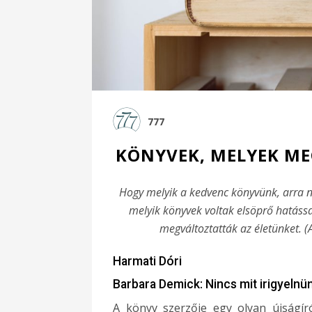
777
KÖNYVEK, MELYEK ME
Hogy melyik a kedvenc könyvünk, arra n
melyik könyvek voltak elsöprő hatáss
megváltoztatták az életünket. (
Harmati Dóri
Barbara Demick: Nincs mit irigyelnü
A könyv szerzője egy olyan újságíró