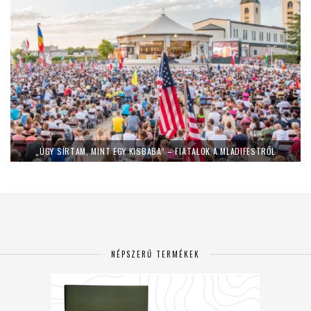
„ÚGY SÍRTAM, MINT EGY KISBABA” – FIATALOK A MLADIFESTRŐL
NÉPSZERŰ TERMÉKEK