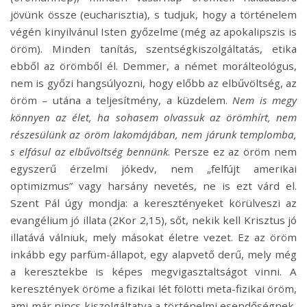
jövünk össze (eucharisztia), s tudjuk, hogy a történelem
végén kinyilvánul Isten győzelme (még az apokalipszis is
öröm). Minden tanítás, szentségkiszolgáltatás, etika
ebből az örömből él. Demmer, a német morálteológus,
nem is győzi hangsúlyozni, hogy előbb az elbűvöltség, az
öröm – utána a teljesítmény, a küzdelem.
Nem is megy
könnyen az élet, ha sohasem olvassuk az örömhírt, nem
részesülünk az öröm lakomájában, nem járunk templomba,
s elfásul az elbűvöltség bennünk
. Persze ez az öröm nem
egyszerű érzelmi jókedv, nem „felfújt amerikai
optimizmus” vagy harsány nevetés, ne is ezt várd el.
Szent Pál úgy mondja: a keresztényeket körülveszi az
evangélium jó illata (2Kor 2,15), sőt, nekik kell Krisztus jó
illatává válniuk, mely másokat életre vezet. Ez az öröm
inkább egy parfüm-állapot, egy alapvető derű, mely még
a keresztekbe is képes megvigasztaltságot vinni. A
keresztények öröme a fizikai lét fölötti meta-fizikai öröm,
ami már nincs kiszolgáltatva a történelmi esendőségnek,