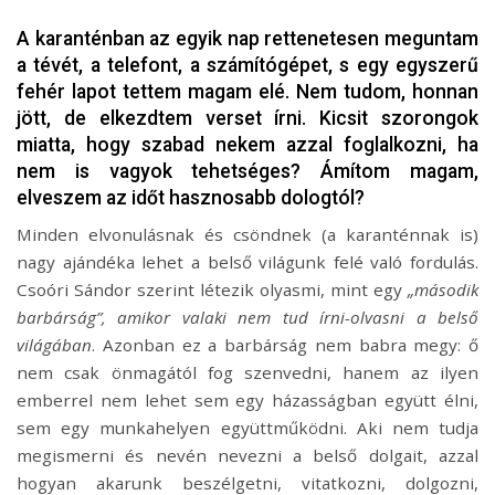
A karanténban az egyik nap rettenetesen meguntam
a tévét, a telefont, a számítógépet, s egy egyszerű
fehér lapot tettem magam elé. Nem tudom, honnan
jött, de elkezdtem verset írni. Kicsit szorongok
miatta, hogy szabad nekem azzal foglalkozni, ha
nem is vagyok tehetséges? Ámítom magam,
elveszem az időt hasznosabb dologtól?
Minden elvonulásnak és csöndnek (a karanténnak is)
nagy ajándéka lehet a belső világunk felé való fordulás.
Csoóri Sándor szerint létezik olyasmi, mint egy
„második
barbárság”, amikor valaki nem tud írni-olvasni a belső
világában
. Azonban ez a barbárság nem babra megy: ő
nem csak önmagától fog szenvedni, hanem az ilyen
emberrel nem lehet sem egy házasságban együtt élni,
sem egy munkahelyen együttműködni. Aki nem tudja
megismerni és nevén nevezni a belső dolgait, azzal
hogyan akarunk beszélgetni, vitatkozni, dolgozni,