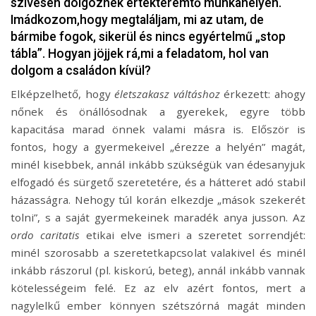
szívesen dolgoznék értékteremtő munkahelyen.
Imádkozom,hogy megtaláljam, mi az utam, de
bármibe fogok, sikerül és nincs egyértelmű „stop
tábla”. Hogyan jöjjek rá,mi a feladatom, hol van
dolgom a családon kívül?
Elképzelhető, hogy
életszakasz váltáshoz
érkezett: ahogy
nőnek és önállósodnak a gyerekek, egyre több
kapacitása marad önnek valami másra is. Először is
fontos, hogy a gyermekeivel „érezze a helyén” magát,
minél kisebbek, annál inkább szükségük van édesanyjuk
elfogadó és sürgető szeretetére, és a hátteret adó stabil
házasságra. Nehogy túl korán elkezdje „mások szekerét
tolni”, s a saját gyermekeinek maradék anya jusson. Az
ordo caritatis
etikai elve ismeri a szeretet sorrendjét:
minél szorosabb a szeretetkapcsolat valakivel és minél
inkább rászorul (pl. kiskorú, beteg), annál inkább vannak
kötelességeim felé. Ez az elv azért fontos, mert a
nagylelkű ember könnyen szétszórná magát minden