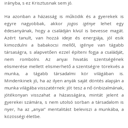
irányba, s ez Krisztusnak sem jó.
Ha azonban a házasság is működik és a gyerekek is
egyre nagyobbak, akkor
jogos igénye
lehet egy
édesanyának, hogy a családján kívül is bevesse magát.
Azért tanult, van hozzá ideje és energiája, jól esik
kimozdulni a babakocsi mellől, igénye van tágabb
társaságra, s alapvetően ezzel építeni fogja a családját,
nem rombolni. Az anyai hivatás szentségének
elismerése mellett elismerhető a szentségre törekvés a
munka, a tágabb társadalmi kör világában is.
Mindenkinek jó, ha az ilyen anyák saját döntés alapján a
munka világába visszatérnek: jót tesz a nő önbizalmának,
jótékonyan visszahat a házasságára, mintát jelent a
gyerekei számára, s nem utolsó sorban a társadalom is
nyer, ha az „anyai” mentalitást beleviszi a munkába, a
közösségi életbe.