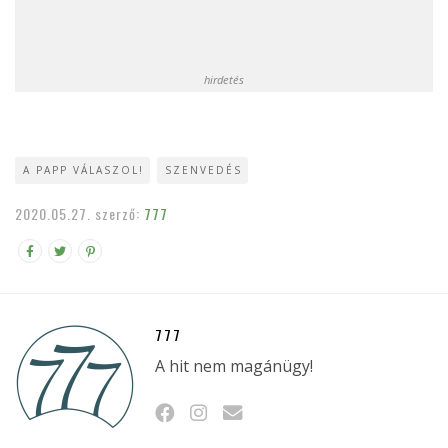
hirdetés
A PAPP VÁLASZOL!
SZENVEDÉS
2020.05.27.
szerző:
777
777
A hit nem magánügy!