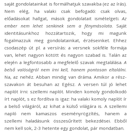
saját gondolatainkat is formálhatjuk szavakba (ez az írás).
Nem elég, ha valaki csak befogadó: csak olvas,
előadásokat hallgat, mások gondolatait ismételgeti.
Az
ember nem lehet senkinek sem a fénymásolata
. Saját
identitásunkhoz hozzátartozik, hogy mi magunk
fogalmazzuk meg gondolatainkat, érzéseinket. Ehhez
csodaszép út pl. a versírás: a versnek sokféle formája
van, lehet nagyon kötött és nagyon szabad is. Talán az
elején a legfontosabb a megfelelő szavak megtalálása.
A
belső valóságról nem írni kell, hanem pontosan eltalálni.
Na, az nehéz. Abban mindig van dráma. Amikor a rész-
szavakon át besuhan az Egész. A versen túl jó lehet
naplót írni: szellemi naplót. Minden komoly gondolkodó
írt naplót, s ez fordítva is igaz: ha valaki komoly naplót ír
a belső világáról, az kihat a külső világára is. A szellemi
napló nem kamaszos eseményrögzítés, hanem a
szellemi haladásunk összesűrített bekezdései. Ebből
nem kell sok, 2-3 hetente egy gondolat, pár mondatban.