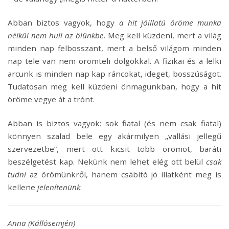
Abban biztos vagyok, hogy
a hit jóillatú öröme munka
nélkül nem hull az ölünkbe
. Meg kell küzdeni, mert a világ
minden nap felbosszant, mert a belső világom minden
nap tele van nem örömteli dolgokkal. A fizikai és a lelki
arcunk is minden nap kap ráncokat, ideget, bosszúságot.
Tudatosan meg kell küzdeni önmagunkban, hogy a hit
öröme vegye át a trónt.
Abban is biztos vagyok: sok fiatal (és nem csak fiatal)
könnyen szalad bele egy akármilyen „vallási jellegű
szervezetbe”, mert ott kicsit több örömöt, baráti
beszélgetést kap. Nekünk nem lehet elég ott belül
csak
tudni
az örömünkről, hanem csábító jó illatként meg is
kellene
jelenítenünk
.
Anna (Kállósemjén)