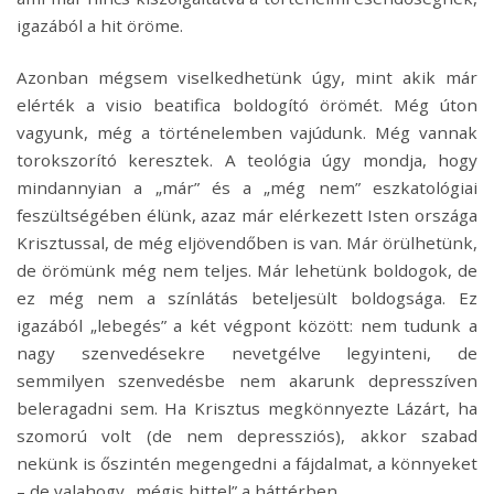
igazából a hit öröme.
Azonban mégsem viselkedhetünk úgy, mint akik már
elérték a visio beatifica boldogító örömét. Még úton
vagyunk, még a történelemben vajúdunk. Még vannak
torokszorító keresztek. A teológia úgy mondja, hogy
mindannyian a „már” és a „még nem” eszkatológiai
feszültségében élünk, azaz már elérkezett Isten országa
Krisztussal, de még eljövendőben is van. Már örülhetünk,
de örömünk még nem teljes. Már lehetünk boldogok, de
ez még nem a színlátás beteljesült boldogsága. Ez
igazából „lebegés” a két végpont között: nem tudunk a
nagy szenvedésekre nevetgélve legyinteni, de
semmilyen szenvedésbe nem akarunk depresszíven
beleragadni sem. Ha Krisztus megkönnyezte Lázárt, ha
szomorú volt (de nem depressziós), akkor szabad
nekünk is őszintén megengedni a fájdalmat, a könnyeket
– de valahogy „mégis hittel” a háttérben.