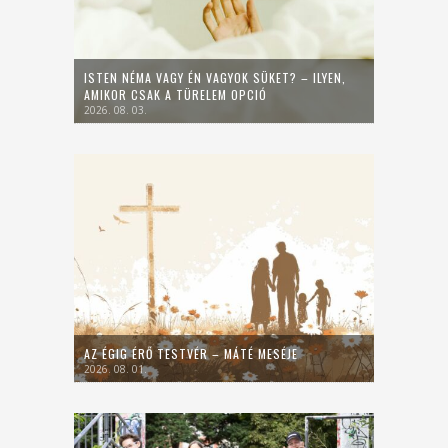
ISTEN NÉMA VAGY ÉN VAGYOK SÜKET? – ILYEN,
AMIKOR CSAK A TÜRELEM OPCIÓ
2026. 08. 03.
AZ ÉGIG ÉRŐ TESTVÉR – MÁTÉ MESÉJE
2026. 08. 01.