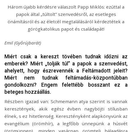
Három újabb kérdésre válaszolt Papp Miklós: ezúttal a
papok által „túltolt” szenvedésről, az esetleges
önámításról és az életcél megtalálásáról kérdeztétek a
görögkatolikus papot és családapát!
Emil (Győrújbarát)
Miért csak a kereszt tövében tudnak időzni az
emberek? Miért „tolják túl” a papok a szenvedést,
ahelyett, hogy észrevennék a Feltámadott jeleit?
Miért nem tudnak feltámadás-központúbban
gondolkozni? Engem felettébb bosszant ez a
beteges hozzáállás.
Részben igazad van: Schmemann atya szerint is vannak
keresztények, akik egész évben nagyböjti stílusban
élnek, s ez hitetlenség. Keresztényként alapkönyvünk az
evangélium (örömhír), a legfőbb ünnepünk a húsvét
(örömünnep), minden vasárnap örömteli hálaadásra