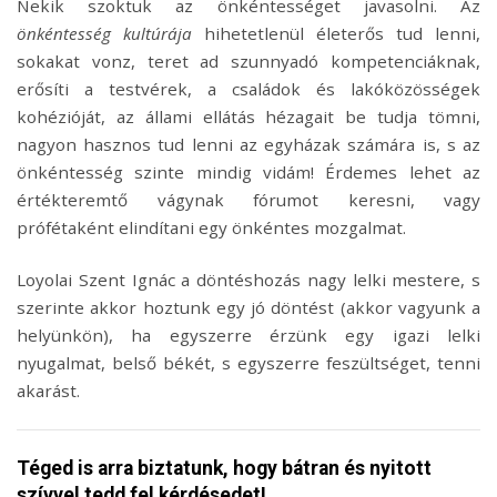
Nekik szoktuk az önkéntességet javasolni. Az
önkéntesség kultúrája
hihetetlenül életerős tud lenni,
sokakat vonz, teret ad szunnyadó kompetenciáknak,
erősíti a testvérek, a családok és lakóközösségek
kohézióját, az állami ellátás hézagait be tudja tömni,
nagyon hasznos tud lenni az egyházak számára is, s az
önkéntesség szinte mindig vidám! Érdemes lehet az
értékteremtő vágynak fórumot keresni, vagy
prófétaként elindítani egy önkéntes mozgalmat.
Loyolai Szent Ignác a döntéshozás nagy lelki mestere, s
szerinte akkor hoztunk egy jó döntést (akkor vagyunk a
helyünkön), ha egyszerre érzünk egy igazi lelki
nyugalmat, belső békét, s egyszerre feszültséget, tenni
akarást.
Téged is arra biztatunk, hogy bátran és nyitott
szívvel tedd fel kérdésedet!