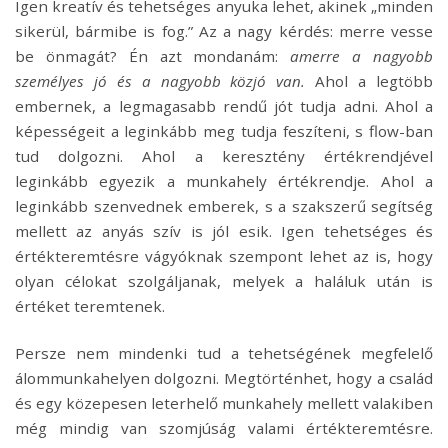
Igen kreatív és tehetséges anyuka lehet, akinek „minden
sikerül, bármibe is fog.” Az a nagy kérdés: merre vesse
be önmagát? Én azt mondanám:
amerre a nagyobb
személyes jó és a nagyobb közjó van.
Ahol a legtöbb
embernek, a legmagasabb rendű jót tudja adni. Ahol a
képességeit a leginkább meg tudja feszíteni, s flow-ban
tud dolgozni. Ahol a keresztény értékrendjével
leginkább egyezik a munkahely értékrendje. Ahol a
leginkább szenvednek emberek, s a szakszerű segítség
mellett az anyás szív is jól esik. Igen tehetséges és
értékteremtésre vágyóknak szempont lehet az is, hogy
olyan célokat szolgáljanak, melyek a haláluk után is
értéket teremtenek.
Persze nem mindenki tud a tehetségének megfelelő
álommunkahelyen dolgozni. Megtörténhet, hogy a család
és egy közepesen leterhelő munkahely mellett valakiben
még mindig van szomjúság valami értékteremtésre.