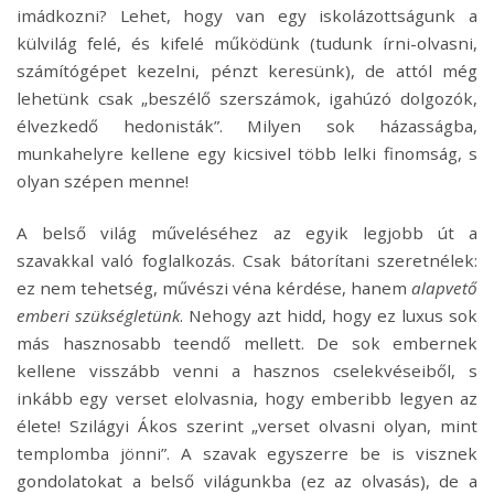
imádkozni? Lehet, hogy van egy iskolázottságunk a
külvilág felé, és kifelé működünk (tudunk írni-olvasni,
számítógépet kezelni, pénzt keresünk), de attól még
lehetünk csak „beszélő szerszámok, igahúzó dolgozók,
élvezkedő hedonisták”. Milyen sok házasságba,
munkahelyre kellene egy kicsivel több lelki finomság, s
olyan szépen menne!
A belső világ műveléséhez az egyik legjobb út a
szavakkal való foglalkozás. Csak bátorítani szeretnélek:
ez nem tehetség, művészi véna kérdése, hanem
alapvető
emberi szükségletünk
. Nehogy azt hidd, hogy ez luxus sok
más hasznosabb teendő mellett. De sok embernek
kellene visszább venni a hasznos cselekvéseiből, s
inkább egy verset elolvasnia, hogy emberibb legyen az
élete! Szilágyi Ákos szerint „verset olvasni olyan, mint
templomba jönni”. A szavak egyszerre be is visznek
gondolatokat a belső világunkba (ez az olvasás), de a