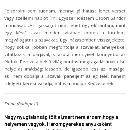
Felsorolni sem tudnám, mennyi jó hatása lehet verset
vagy szellemi naplót írni. Egyszer idéztem Csoóri Sándor
mondását: „Az igazságot nem lehet úgy előrántani, mint
egy kést”, azaz minden vitában fontos a türelem,
megválogatni a szavakat. Egy házasember visszajelezte,
hogy sokkal jobban megfontolja a szavakat, amelyekkel
vitatkozik a párjával, s azóta mennyivel könnyebb az
életük! Persze a belső világ pontos megragadásának első
helye az imádság: lassabb, de igazabb lesz az imásága,
aki nem dobálja a „szavak paneljeit” az ég felé, hanem
ízlelgeti-keresi-vajúdja, mit is mondjon Kedvesének.
Edina (Budapest)
Nagy nyugtalanság tölt el,mert nem érzem,hogy a
helyemen vagyok. Háromgyerekes anyukaként