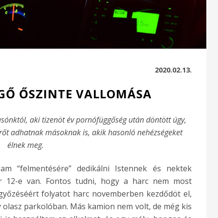
2020.02.13.
GŐ ŐSZINTE VALLOMÁSA
sónktól, aki tizenöt év pornófüggőség után döntött úgy,
 erőt adhatnak másoknak is, akik hasonló nehézségeket
élnek meg.
am “felmentésére” dedikálni Istennek és nektek
r 12-e van. Fontos tudni, hogy a harc nem most
győzéséért folyatot harc novemberben kezdődöt el,
 olasz parkolóban. Más kamion nem volt, de még kis