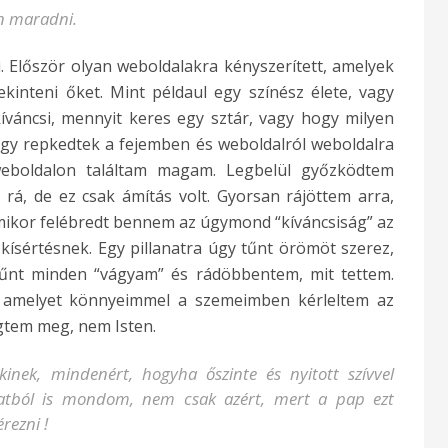
ben maradni.
 Először olyan weboldalakra kényszerített, amelyek
inteni őket. Mint példaul egy színész élete, vagy
íváncsi, mennyit keres egy sztár, vagy hogy milyen
úgy repkedtek a fejemben és weboldalról weboldalra
weboldalon találtam magam. Legbelül győzködtem
rá, de ez csak ámítás volt. Gyorsan rájöttem arra,
amikor felébredt bennem az úgymond “kíváncsiság” az
kísértésnek. Egy pillanatra úgy tűnt örömöt szerez,
ltűnt minden “vágyam” és rádöbbentem, mit tettem.
 amelyet könnyeimmel a szemeimben kérleltem az
egtem meg, nem Isten.
nek, mindenért, hogyha őszinte és nyitott szívvel
latból is mondom, nem csak azért, mert a pap ezt
rezni !