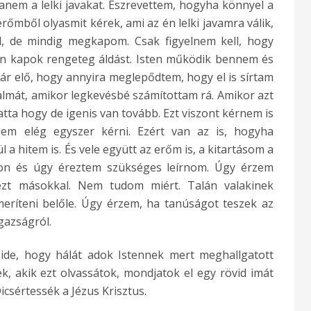
hanem a lelki javakat. Észrevettem, hogyha könnyel a
rőmből olyasmit kérek, ami az én lelki javamra válik,
 de mindig megkapom. Csak figyelnem kell, hogy
en kapok rengeteg áldást. Isten működik bennem és
ár elő, hogy annyira meglepődtem, hogy el is sírtam
lmát, amikor legkevésbé számítottam rá. Amikor azt
ta hogy de igenis van tovább. Ezt viszont kérnem is
nem elég egyszer kérni. Ezért van az is, hogyha
a hitem is. És vele együtt az erőm is, a kitartásom a
on és úgy éreztem szükséges leírnom. Úgy érzem
zt másokkal. Nem tudom miért. Talán valakinek
meríteni belőle. Úgy érzem, ha tanúságot teszek az
gazságról.
 ide, hogy hálát adok Istennek mert meghallgatott
k, akik ezt olvassátok, mondjatok el egy rövid imát
csértessék a Jézus Krisztus.