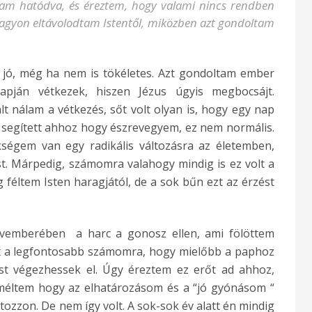
tam hatódva, és éreztem, hogy valami nincs rendben
nagyon eltávolodtam Istentől, miközben azt gondoltam
 jó, még ha nem is tökéletes. Azt gondoltam ember
pján vétkezek, hiszen Jézus úgyis megbocsájt.
t nálam a vétkezés, sőt volt olyan is, hogy egy nap
á segített ahhoz hogy észrevegyem, ez nem normális.
ségem van egy radikális változásra az életemben,
. Márpedig, számomra valahogy mindig is ez volt a
g féltem Isten haragjától, de a sok bűn ezt az érzést
novemberében a harc a gonosz ellen, ami fölöttem
lt a legfontosabb számomra, hogy mielőbb a paphoz
ást végezhessek el. Úgy éreztem ez erőt ad ahhoz,
eméltem hogy az elhatározásom és a “jó gyónásom “
ozzon. De nem így volt. A sok-sok év alatt én mindig