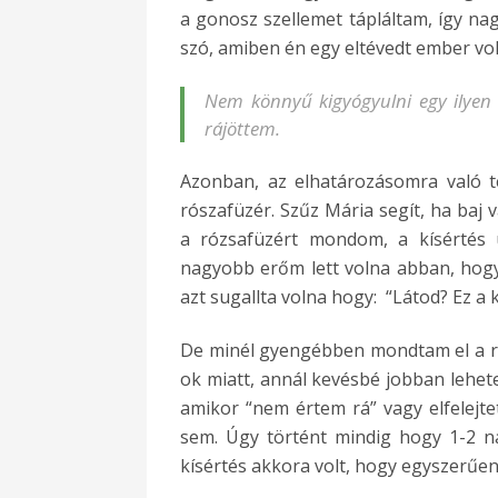
a gonosz szellemet tápláltam, így nag
szó, amiben én egy eltévedt ember vo
Nem könnyű kigyógyulni egy ilyen 
rájöttem.
Azonban, az elhatározásomra való t
rószafüzér. Szűz Mária segít, ha baj
a rózsafüzért mondom, a kísértés
nagyobb erőm lett volna abban, hog
azt sugallta volna hogy: “Látod? Ez a kí
De minél gyengébben mondtam el a ró
ok miatt, annál kevésbé jobban lehete
amikor “nem értem rá” vagy elfelejt
sem. Úgy történt mindig hogy 1-2 n
kísértés akkora volt, hogy egyszerűen