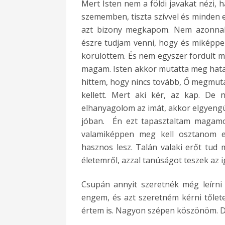
Mert Isten nem a földi javakat nézi, 
szememben, tiszta szívvel és minden e
azt bizony megkapom. Nem azonnal,
észre tudjam venni, hogy és miképp
körülöttem. És nem egyszer fordult m
magam. Isten akkor mutatta meg hata
hittem, hogy nincs tovább, Ő megmutat
kellett. Mert aki kér, az kap. De 
elhanyagolom az imát, akkor elgyengül 
jóban. Én ezt tapasztaltam magam
valamiképpen meg kell osztanom e
hasznos lesz. Talán valaki erőt tud 
életemről, azzal tanúságot teszek az i
Csupán annyit szeretnék még leírni
engem, és azt szeretném kérni tőlete
értem is. Nagyon szépen köszönöm. Di