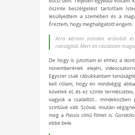
kocsi sem. Teljesen egyedül voltam. K
őszinte beszélgetést tartottam Ist
lesüllyedtem a szemében és a magam
Éreztem, hogy meghallgatott engem.
Arra kértem minden erőmből és t
rabságból. Mert én rászánom maga
De hogy is jutottam el ehhez a dönt
novemberének elején, videocsatorn
Egyszer csak rábukkantam tanúságté
kell rólam, hogy én mindvégig abb
követek el, és ez szinte természetes
vagyok a családtól… mindeközben 
szintűvé vált. Szóval, miután végign
meg a
Passio
című filmet is. Gondol
ebbe bele.