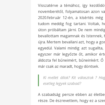
Visszatérve a témához, így kezdődö
novemberétől, folyamatosan azon va
2020.február 12-én, a kísértés még
tudom meddig fog tartani. Voltak, 
úton próbáltam járni. De nem mindig
bevallottam magamnak és Istennek, 
újra. Mertem bevallani azt, hogy a 
egyedül. Valami mindig azt sugallta
egyszer már legyőzte őt, amikor ért
áldozta fel bűneimért, bűneinkért. 
már csak az maradt, hogy döntsek.
Ki mellet állok? Kit választok ? H
esetleg legyek szabad?
A szabadság persze ebben az életbe
része. De észrevettem, hogy ez a szen