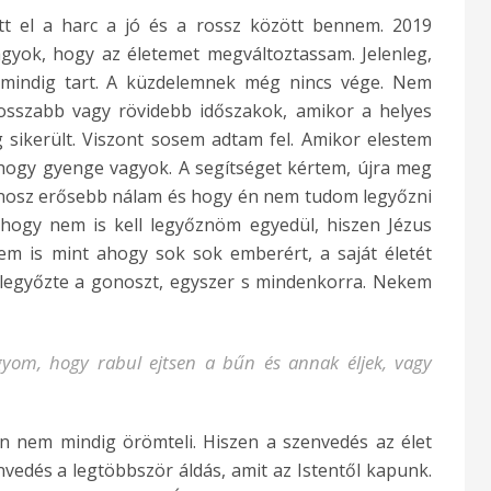
tt el a harc a jó és a rossz között bennem. 2019
gyok, hogy az életemet megváltoztassam. Jelenleg,
 mindig tart. A küzdelemnek még nincs vége. Nem
hosszabb vagy rövidebb időszakok, amikor a helyes
 sikerült. Viszont sosem adtam fel. Amikor elestem
hogy gyenge vagyok. A segítséget kértem, újra meg
gonosz erősebb nálam és hogy én nem tudom legyőzni
, hogy nem is kell legyőznöm egyedül, hiszen Jézus
em is mint ahogy sok sok emberért, a saját életét
Ő legyőzte a gonoszt, egyszer s mindenkorra. Nekem
agyom, hogy rabul ejtsen a bűn és annak éljek, vagy
n nem mindig örömteli. Hiszen a szenvedés az élet
vedés a legtöbbször áldás, amit az Istentől kapunk.