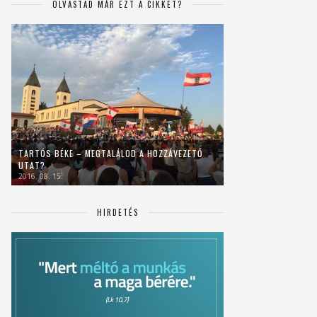
OLVASTAD MÁR EZT A CIKKET?
TARTÓS BÉKE – MEGTALÁLOD A HOZZÁVEZETŐ
UTAT?
2016. 08. 15.
HIRDETÉS