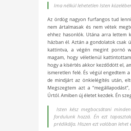
Ima nélkül lehetetlen Isten közelé
Az ördög nagyon furfangos tud lenni.
nem ártalmasak és nem vétek megtek
ehhez hasonlók. Utána arra lettem k
házban él. Aztán a gondolatok csak 
kattintva, a végén megint pornó 
magam, hogy véletlenül kattintottam 
hogy a kísértés akkor kezdődött el, 
ismeretlen felé. És végül engedtem a 
de mindjárt az önkielégítés után, e
Megszegtem azt a “megállapodást”,
Úrtól. Amiben új életet kezdek. Én sz
Isten kész megbocsátani mindenki
fordulunk hozzá. Én ezt tapaszta
prédikálja. Hiszen ezt valóban lehet é