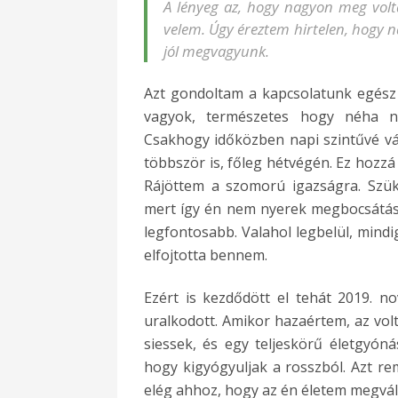
A lényeg az, hogy nagyon meg vol
velem. Úgy éreztem hirtelen, hogy 
jól megvagyunk.
Azt gondoltam a kapcsolatunk egész
vagyok, természetes hogy néha na
Csakhogy időközben napi szintűvé vál
többször is, főleg hétvégén. Ez hozz
Rájöttem a szomorú igazságra. Szük
mert így én nem nyerek megbocsátást
legfontosabb. Valahol legbelül, mindi
elfojtotta bennem.
Ezért is kezdődött el tehát 2019. 
uralkodott. Amikor hazaértem, az vo
siessek, és egy teljeskörű életgyón
hogy kigyógyuljak a rosszból. Azt r
elég ahhoz, hogy az én életem megvált