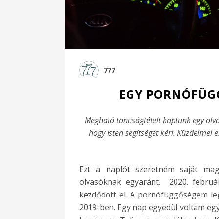
777
EGY PORNÓFÜG
Megható tanúságtételt kaptunk egy olva
hogy Isten segítségét kéri. Küzdelmei
Ezt a naplót szeretném saját mag
olvasóknak egyaránt. 2020. februá
kezdődött el. A pornófüggőségem le
2019-ben. Egy nap egyedül voltam egy