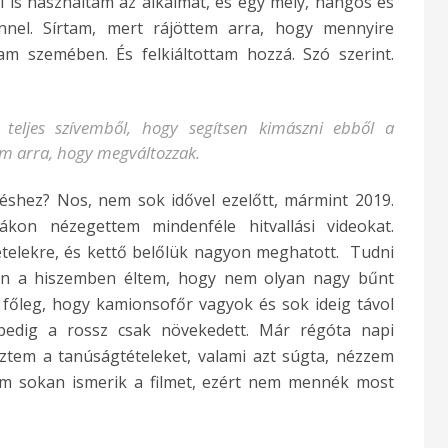
i is használtam az alkalmat, és egy mély, hangos és
ennel. Sírtam, mert rájöttem arra, hogy mennyire
 szemében. És felkiáltottam hozzá. Szó szerint.
eljes szívemből, hogy segítsen kimászni ebből a
m arra, hogy megváltozzak.
éshez? Nos, nem sok idővel ezelőtt, mármint 2019.
ákon nézegettem mindenféle hitvallási videokat.
telekre, és kettő belőlük nagyon meghatott. Tudni
an a hiszemben éltem, hogy nem olyan nagy bűnt
, főleg, hogy kamionsofőr vagyok és sok ideig távol
pedig a rossz csak növekedett. Már régóta napi
éztem a tanúságtételeket, valami azt súgta, nézzem
om sokan ismerik a filmet, ezért nem mennék most