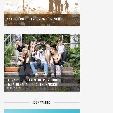
AZ ÉGIG ÉRŐ TESTVÉR – MÁTÉ MESÉJE
2026. 08. 01.
LEGNAGYOBB FLEXEM: DEEP TALKINGOLOK
FIATALOKKAL A HITRŐL ÉS JÉZUSRÓL
2026. 07. 31.
KÖNYVEINK