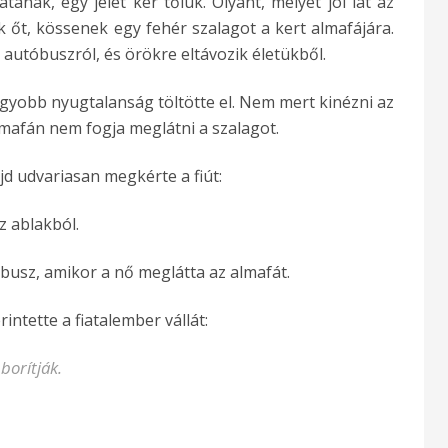
nak, egy jelet kér tőlük. Olyant, melyet jól lát az
őt, kössenek egy fehér szalagot a kert almafájára.
az autóbuszról, és örökre eltávozik életükből.
nagyobb nyugtalanság töltötte el. Nem mert kinézni az
lmafán nem fogja meglátni a szalagot.
jd udvariasan megkérte a fiút:
z ablakból.
óbusz, amikor a nő meglátta az almafát.
tette a fiatalember vállát:
borítják.