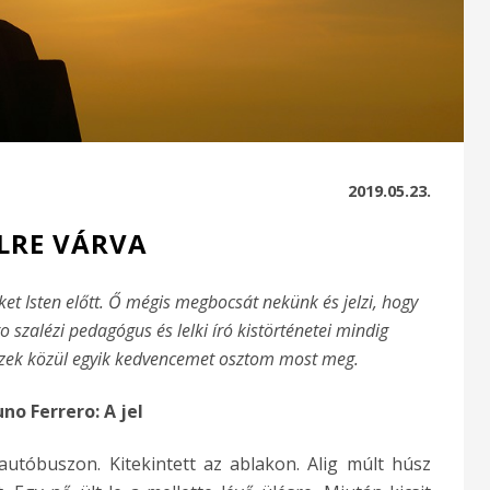
2019.05.23.
ELRE VÁRVA
et Isten előtt. Ő mégis megbocsát nekünk és jelzi, hogy
szalézi pedagógus és lelki író kistörténetei mindig
zek közül egyik kedvencemet osztom most meg.
uno Ferrero: A jel
utóbuszon. Kitekintett az ablakon. Alig múlt húsz