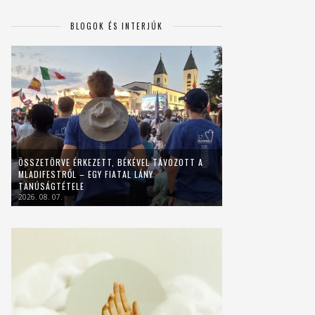
BLOGOK ÉS INTERJÚK
ÖSSZETÖRVE ÉRKEZETT, BÉKÉVEL TÁVOZOTT A
MLADIFESTRŐL – EGY FIATAL LÁNY
TANÚSÁGTÉTELE
2026. 08. 07.