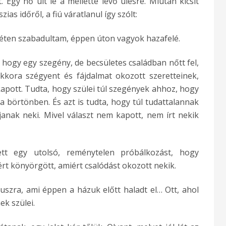
. Egy nő ült le a mellette lévő ülésre. Miután kicsit
as időről, a fiú váratlanul így szólt:
héten szabadultam, éppen úton vagyok hazafelé.
 hogy egy szegény, de becsületes családban nőtt fel,
ekkora szégyent és fájdalmat okozott szeretteinek,
 kapott. Tudta, hogy szülei túl szegények ahhoz, hogy
 a börtönben. És azt is tudta, hogy túl tudattalannak
janak neki. Mivel választ nem kapott, nem írt nekik
ett egy utolsó, reménytelen próbálkozást, hogy
rt könyörgött, amiért csalódást okozott nekik.
buszra, ami éppen a házuk előtt haladt el… Ott, ahol
ek szülei.