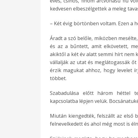
éves, csinos, finom arcvonású fiú volt
kedvesen elbeszélgettek a meleg tavaszi
– Két évig börtönben voltam. Ezen a 
Áradt a szó belőle, miközben mesélte,
és az a bűntett, amit elkövetett, m
akiktől a két év alatt semmi hírt nem
vállalják az utat és meglátogassák őt
érzik magukat ahhoz, hogy levelet ír
többet.
Szabadulása előtt három héttel t
kapcsolatba lépjen velük. Bocsánatuké
Miután kiengedték, felszállt az első 
felnevelkedett és ahol még most is éln