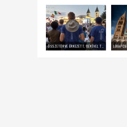
ÖSSZETÖRVE ÉRKEZETT, BÉKÉVEL TÁVOZOTT A MLADIFESTRŐL – EGY FIATAL LÁNY TANÚSÁGTÉTELE