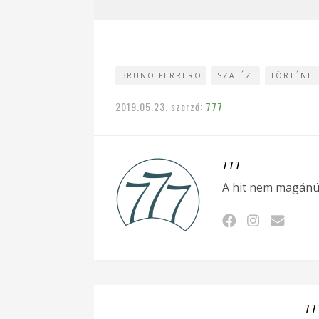
BRUNO FERRERO
SZALÉZI
TÖRTÉNET
2019.05.23.
szerző:
777
777
A hit nem magánü
77