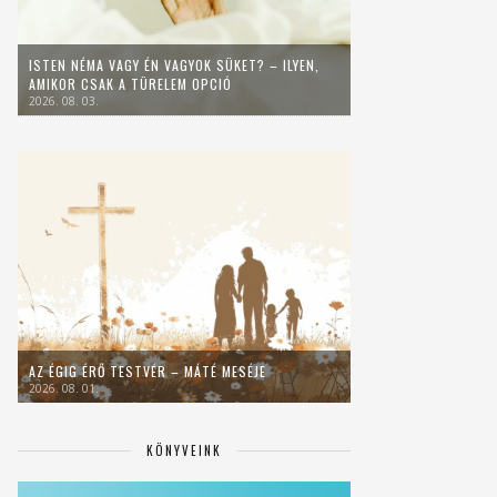
ISTEN NÉMA VAGY ÉN VAGYOK SÜKET? – ILYEN,
AMIKOR CSAK A TÜRELEM OPCIÓ
2026. 08. 03.
AZ ÉGIG ÉRŐ TESTVÉR – MÁTÉ MESÉJE
2026. 08. 01.
KÖNYVEINK