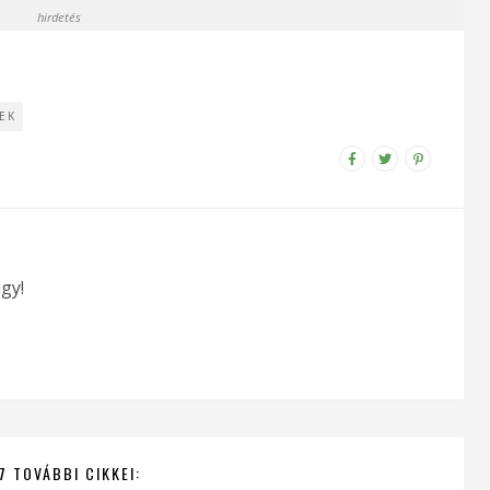
hirdetés
EK
gy!
7 TOVÁBBI CIKKEI: