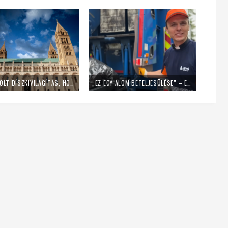
LEKAPCSOLT DÍSZKIVILÁGÍTÁS, HOME OFFICE – ÍGY SPÓROL AZ ENERGIÁVAL A PÉCSI EGYHÁZMEGYE
„EZ EGY ÁLOM BETELJESÜLÉSE” – EGY NAPIG KUKÁSNAK ÁLLT EGY LENGYEL PAP