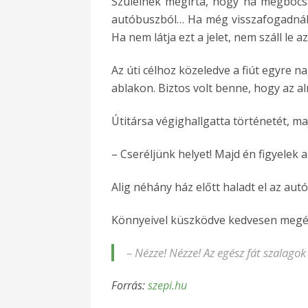
Szüleinek megírta, hogy ha megbocsáta
autóbuszból… Ha még visszafogadnák 
Ha nem látja ezt a jelet, nem száll le 
Az úti célhoz közeledve a fiút egyre 
ablakon. Biztos volt benne, hogy az a
Útitársa végighallgatta történetét, ma
– Cseréljünk helyet! Majd én figyelek a
Alig néhány ház előtt haladt el az aut
Könnyeivel küszködve kedvesen megérin
– Nézze! Nézze! Az egész fát szalagok 
Forrás:
szepi.hu