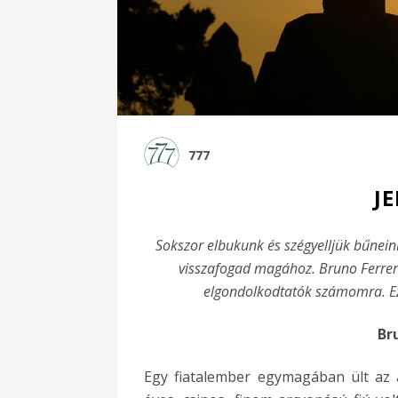
777
J
Sokszor elbukunk és szégyelljük bűneink
visszafogad magához. Bruno Ferrero 
elgondolkodtatók számomra. E
Br
Egy fiatalember egymagában ült az a