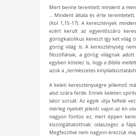
Mert benne teremtett mindent a menny
… Mindent általa és érte teremtetett
(Kol 1,15-17). A keresztények mindent
ezért került az egyenlőszárú ker
görögkatolikus kereszt így két világ ör
görög világ is. A kereszténység ne
filozófiának, a görög világnak adott 
egyben kötelez is,
hogy a Biblia mellet
azok a „természetes kinyilatkoztatásh
A keleti kereszténységre jellemző m
alsó szára ferde. Ennek keleten spirit
lator sorsát. Az egyik útja felfelé ve
mérleg nyelvét jelenti: vajon az én v
nagyon fontos ez, mert éppen keresz
kiszolgáltatottnak: odaszegez a fáj
Megfeszítve nem nagyon érezzük mag