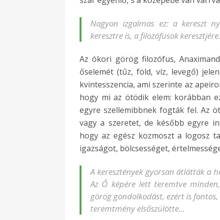
Nagyon izgalmas ez: a kereszt nyi
keresztre is, a filozófusok keresztjére
Az ókori görög filozófus, Anaximand
őselemét (tűz, föld, víz, levegő) jel
kvintesszencia, ami szerinte az apeiro
hogy mi az ötödik elem: korábban ez
egyre szellemibbnek fogták fel. Az öt
vagy a szeretet, de később egyre in
hogy az egész kozmoszt a logosz tart
igazságot, bölcsességet, értelmességet
A keresztények gyorsan átlátták a h
Az Ő képére lett teremtve minden,
görög gondolkodást, ezért is fontos,
teremtmény elsőszülötte…