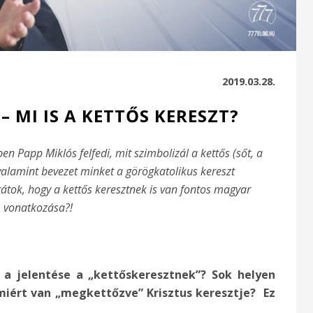
2019.03.28.
– MI IS A KETTŐS KERESZT?
n Papp Miklós felfedi, mit szimbolizál a kettős (sőt, a
 valamint bevezet minket a görögkatolikus kereszt
átok, hogy a kettős keresztnek is van fontos magyar
vonatkozása?!
 a jelentése a „kettőskeresztnek”? Sok helyen
iért van „megkettőzve” Krisztus keresztje? Ez