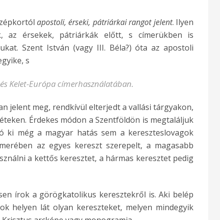
özépkortól
apostoli, érseki, pátriárkai rangot jelent
. Ilyen
, az érsekek, pátriárkák előtt, s címerükben is
kat. Szent István (vagy III. Béla?) óta az apostoli
egyike, s
, és Kelet-Európa címerhasználatában.
n jelent meg, rendkívül elterjedt a vallási tárgyakon,
éteken. Érdekes módon a Szentföldön is megtaláljuk
tó ki még a magyar hatás sem a kereszteslovagok
ímerében az egyes kereszt szerepelt, a magasabb
ználni a kettős keresztet, a hármas keresztet pedig
en írok a görögkatolikus keresztekről is. Aki belép
ok helyen lát olyan kereszteket, melyen mindegyik
a Krisztus arcképe vagy monogramja.