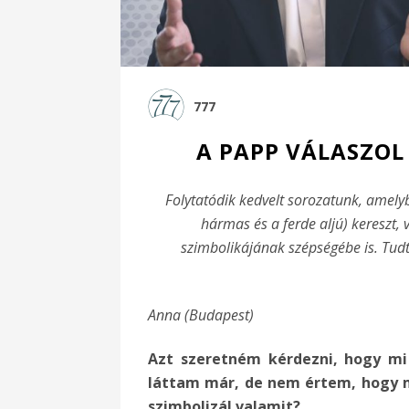
777
A PAPP VÁLASZOL 
Folytatódik kedvelt sorozatunk, amelybe
hármas és a ferde aljú) kereszt,
szimbolikájának szépségébe is. Tudt
Anna (Budapest)
Azt szeretném kérdezni, hogy mi
láttam már, de nem értem, hogy m
szimbolizál valamit?