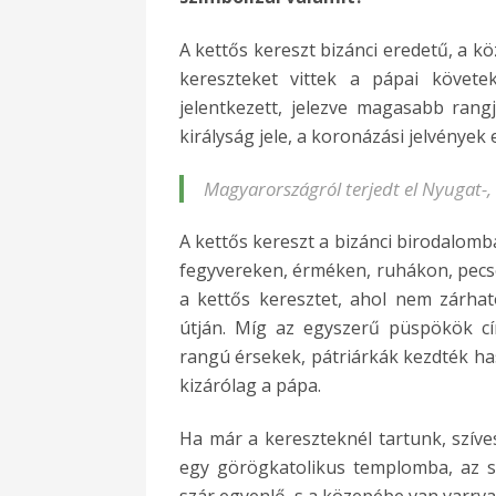
A kettős kereszt bizánci eredetű, a k
kereszteket vittek a pápai követek
jelentkezett, jelezve magasabb rangju
királyság jele, a koronázási jelvények 
Magyarországról terjedt el Nyugat-
A kettős kereszt a bizánci birodalomba
fegyvereken, érméken, ruhákon, pecs
a kettős keresztet, ahol nem zárha
útján. Míg az egyszerű püspökök c
rangú érsekek, pátriárkák kezdték has
kizárólag a pápa.
Ha már a kereszteknél tartunk, szíves
egy görögkatolikus templomba, az s
szár egyenlő, s a közepébe van varrv