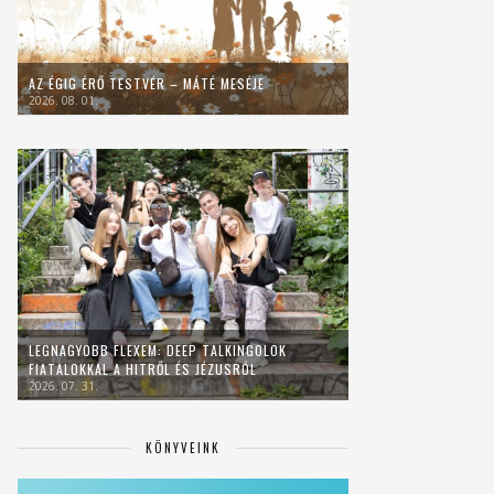
AZ ÉGIG ÉRŐ TESTVÉR – MÁTÉ MESÉJE
2026. 08. 01.
LEGNAGYOBB FLEXEM: DEEP TALKINGOLOK
FIATALOKKAL A HITRŐL ÉS JÉZUSRÓL
2026. 07. 31.
KÖNYVEINK