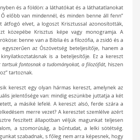
ben és a földön: a láthatókat és a láthatatlanokat
. Ő előbb van mindennél, és minden benne áll fenn”
 átfogó elvet, a logoszt Krisztussal azonosították,
eszt közepébe Krisztus képe vagy monogramja. A
ököse: benne van a Biblia és a filozófia, a zsidó és a
m egyszerűen az Ószövetség beteljesítője, hanem a
kinyilatkoztatásnak is a beteljesítője. Ez a kereszt
t tartsuk fontosnak a tudományokat, a filozófiát
, hiszen
oz” tartoznak.
ásik kereszt egy olyan hármas kereszt, amelynek az
uális jelentősége van: mindig eszünkbe juttatja a két
zetett, a másiké lefelé. A kereszt alsó, ferde szára a
iselkedésem merre vezet? A keresztet szemlélve azért
tre feszített állapotban véljük magunkat teljesen
dalom, a szomorúság, a bűntudat, a lelki sötétség.
unkat szabadnak, s főleg nem arra képesnek, hogy