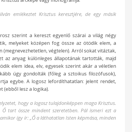
lván emlékeztet Krisztus keresztjére, de egy másik
.
rosz szerint a kereszt egyenlő szárai a világ négy
entik, melyeket középen fog össze az ötödik elem, a
n (megnevezhetetlen, végtelen). Arról sokat vitáztak,
t az anyag különleges állapotának tartották, majd
ödik elem idea, elv, egyesek szerint akár a véletlen
kább úgy gondolták (főleg a sztoikus filozófusok),
ja egybe. A logosz lefordíthatatlan: jelent rendet,
 (ebből lesz a logika).
elyzetet, hogy
a logosz tulajdonképpen maga Krisztus.
 Ő tart össze mindent szeretetben. Pál ismeri ezt a
 amikor így ír: „Ő a láthatatlan Isten képmása, minden