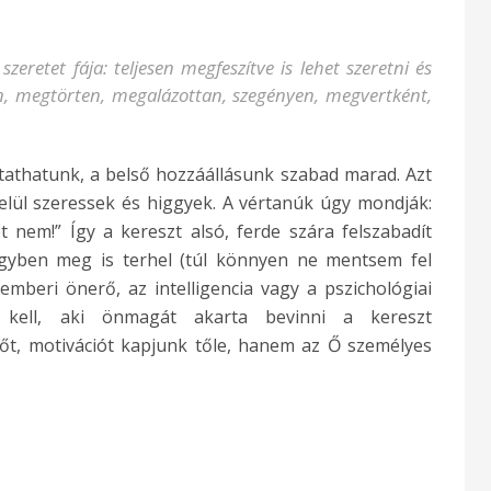
szeretet fája
: teljesen megfeszítve is lehet szeretni és
n, megtörten, megalázottan, szegényen, megvertként,
tathatunk, a belső hozzáállásunk szabad marad. Azt
elül szeressek és higgyek. A vértanúk úgy mondják:
t nem!” Így a kereszt alsó, ferde szára felszabadít
e egyben meg is terhel (túl könnyen ne mentsem fel
beri önerő, az intelligencia vagy a pszichológiai
kell, aki önmagát akarta bevinni a kereszt
őt, motivációt kapjunk tőle, hanem az Ő személyes