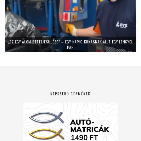
„EZ EGY ÁLOM BETELJESÜLÉSE” – EGY NAPIG KUKÁSNAK ÁLLT EGY LENGYEL
PAP
NÉPSZERŰ TERMÉKEK