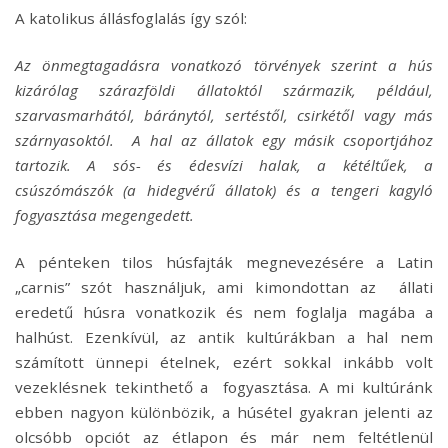
A katolikus állásfoglalás így szól:
Az önmegtagadásra vonatkozó törvények szerint a hús
kizárólag szárazföldi állatoktól származik, például,
szarvasmarhától, báránytól, sertéstől, csirkétől vagy más
szárnyasoktól.
A hal az állatok egy másik csoportjához
tartozik. A sós- és édesvízi halak, a kétéltűek, a
csúszómászók (a hidegvérű állatok) és a tengeri kagyló
fogyasztása megengedett.
A pénteken tilos húsfajták megnevezésére a Latin
„carnis” szót használjuk, ami kimondottan az állati
eredetű húsra vonatkozik és nem foglalja magába a
halhúst. Ezenkívül, az antik kultúrákban a hal nem
számított ünnepi ételnek, ezért sokkal inkább volt
vezeklésnek tekinthető a fogyasztása. A mi kultúránk
ebben nagyon különbözik, a húsétel gyakran jelenti az
olcsóbb opciót az étlapon és már nem feltétlenül