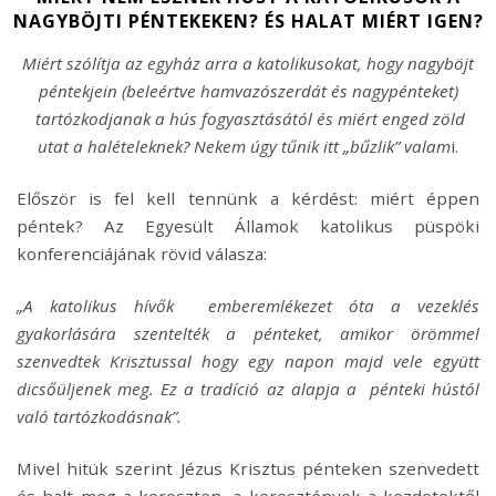
NAGYBÖJTI PÉNTEKEKEN? ÉS HALAT MIÉRT IGEN?
Miért szólítja az egyház arra a katolikusokat, hogy nagyböjt
péntekjein (beleértve hamvazószerdát és nagypénteket)
tartózkodjanak a hús fogyasztásától és miért enged zöld
utat a halételeknek? Nekem úgy tűnik itt „bűzlik” valam
i.
Először is fel kell tennünk a kérdést: miért éppen
péntek? Az Egyesült Államok katolikus püspöki
konferenciájának rövid válasza:
„A katolikus hívők emberemlékezet óta a vezeklés
gyakorlására szentelték a pénteket, amikor örömmel
szenvedtek Krisztussal hogy egy napon majd vele együtt
dicsőüljenek meg. Ez a tradíció az alapja a pénteki hústól
való tartózkodásnak”.
Mivel hitük szerint Jézus Krisztus pénteken szenvedett