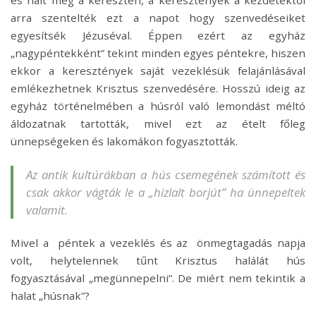
és halt meg a kereszten, a keresztények a kezdetektől
arra szentelték ezt a napot hogy szenvedéseiket
egyesítsék Jézuséval. Éppen ezért az egyház
„nagypéntekként” tekint minden egyes péntekre, hiszen
ekkor a keresztények saját vezeklésük felajánlásával
emlékezhetnek Krisztus szenvedésére. Hosszú ideig az
egyház történelmében a húsról való lemondást méltó
áldozatnak tartották, mivel ezt az ételt főleg
ünnepségeken és lakomákon fogyasztották.
Az antik kultúrákban a hús csemegének számított és
csak akkor vágták le a „hizlalt borjút” ha ünnepeltek
valamit.
Mivel a péntek a vezeklés és az önmegtagadás napja
volt, helytelennek tűnt Krisztus halálát hús
fogyasztásával „megünnepelni”. De miért nem tekintik a
halat „húsnak”?