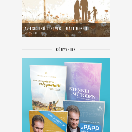
AZ ÉGIG ÉRŐ TESTVÉR – MÁTÉ MESÉJE
2026. 08. 01.
KÖNYVEINK