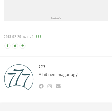
hirdetés
2018.02.20.
szerző:
777
777
A hit nem magánügy!