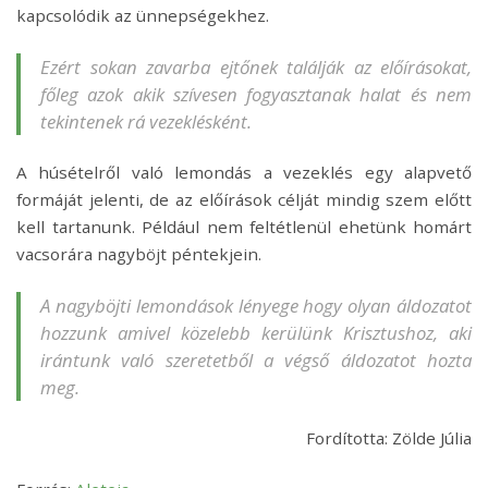
kapcsolódik az ünnepségekhez.
Ezért sokan zavarba ejtőnek találják az előírásokat,
főleg azok akik szívesen fogyasztanak halat és nem
tekintenek rá vezeklésként.
A húsételről való lemondás a vezeklés egy alapvető
formáját jelenti, de az előírások célját mindig szem előtt
kell tartanunk. Például nem feltétlenül ehetünk homárt
vacsorára nagyböjt péntekjein.
A nagyböjti lemondások lényege hogy olyan áldozatot
hozzunk amivel közelebb kerülünk Krisztushoz, aki
irántunk való szeretetből a végső áldozatot hozta
meg.
Fordította: Zölde Júlia