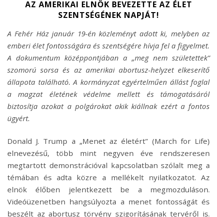
AZ AMERIKAI ELNÖK BEVEZETTE AZ ÉLET
SZENTSÉGÉNEK NAPJÁT!
A Fehér Ház január 19-én közleményt adott ki, melyben az
emberi élet fontosságára és szentségére hívja fel a figyelmet.
A dokumentum középpontjában a „meg nem születettek”
szomorú sorsa és az amerikai abortusz-helyzet elkeserítő
állapota található. A kormányzat egyértelműen állást foglal
a magzat életének védelme mellett és támogatásáról
biztosítja azokat a polgárokat akik kiállnak ezért a fontos
ügyért.
Donald J. Trump a „Menet az életért” (March for Life)
elnevezésű, több mint negyven éve rendszeresen
megtartott demonstrációval kapcsolatban szólalt meg a
témában és adta közre a mellékelt nyilatkozatot. Az
elnök élőben jelentkezett be a megmozduláson.
Videóüzenetben hangsúlyozta a menet fontosságát és
beszélt az abortusz törvény szigorításának tervéről is.