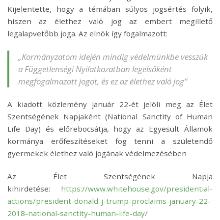
Kijelentette, hogy a témában súlyos jogsértés folyik,
hiszen az élethez való jog az embert megillető
legalapvetőbb joga. Az elnök így fogalmazott:
„Kormányzatom idején mindig védelmünkbe vesszük
a Függetlenségi Nyilatkozatban legelsőként
megfogalmazott jogot, és ez az élethez való jog”
A kiadott közlemény január 22-ét jelöli meg az Élet
Szentségének Napjaként (National Sanctity of Human
Life Day) és előrebocsátja, hogy az Egyesült Államok
kormánya erőfeszítéseket fog tenni a születendő
gyermekek élethez való jogának védelmezésében
Az Élet Szentségének Napja
kihirdetése:
https://www.whitehouse.gov/presidential-
actions/president-donald-j-trump-proclaims-january-22-
2018-national-sanctity-human-life-day/