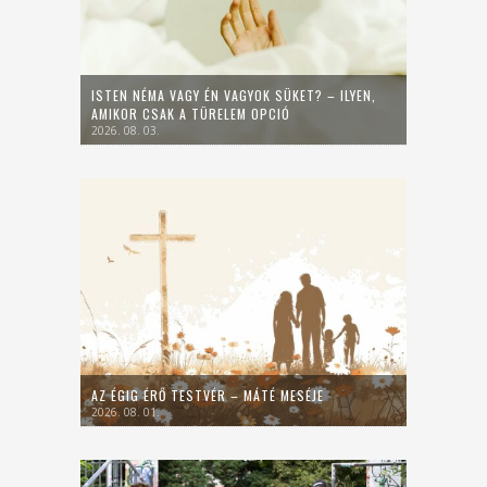
ISTEN NÉMA VAGY ÉN VAGYOK SÜKET? – ILYEN,
AMIKOR CSAK A TÜRELEM OPCIÓ
2026. 08. 03.
AZ ÉGIG ÉRŐ TESTVÉR – MÁTÉ MESÉJE
2026. 08. 01.