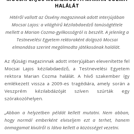
HALÁLÁT
Hitéről vallott az Ösvény magazinnak adott interjújában
Mocsai Lajos: a világhírű kézilabdaedző tanúságtétele
mellett a Marian Cozma-gyilkosságról is beszélt. A jelenleg a
Testnevelési Egyetem rektoraként dolgozó Mocsai
elmondása szerint megálmodta játékosának halálát.
Az ifjúsági magazinnak adott interjújában elevenítette fel
Mocsai Lajos kézilabdaedző, a Testnevelési Egyetem
rektora Marian Cozma halálát. A hívő szakember így
emlékezett vissza a 2009-es tragédiára, amely során a
Veszprém kézilabdázóját szíven szúrták egy
szórakozóhelyen.
„Abban a helyzetben példát kellett mutatni. Nem abban,
hogy normál emberként elviseljem ezt a terhet, hanem
önmagamat kívülről is látva kellett a közösséget vezetni.