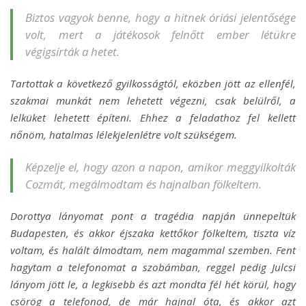
Biztos vagyok benne, hogy a hitnek óriási jelentősége
volt, mert a játékosok felnőtt ember létükre
végigsírták a hetet.
Tartottak a következő gyilkosságtól, eközben jött az ellenfél,
szakmai munkát nem lehetett végezni, csak belülről, a
lelküket lehetett építeni. Ehhez a feladathoz fel kellett
nőnöm, hatalmas lélekjelenlétre volt szükségem.
Képzelje el, hogy azon a napon, amikor meggyilkolták
Cozmát, megálmodtam és hajnalban fölkeltem.
Dorottya lányomat pont a tragédia napján ünnepeltük
Budapesten, és akkor éjszaka kettőkor fölkeltem, tiszta víz
voltam, és halált álmodtam, nem magammal szemben. Fent
hagytam a telefonomat a szobámban, reggel pedig Julcsi
lányom jött le, a legkisebb és azt mondta fél hét körül, hogy
csörög a telefonod, de már hajnal óta, és akkor azt