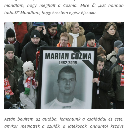
mondtam, hogy meghalt a Cozma. Mire ő: „Ezt honnan
tudod?” Mondtam, hogy éreztem egész éjszaka.
Aztán beültem az autóba, lementünk a családdal és este,
amikor megjöttek a szülők, a játékosok, onnantól kezdve