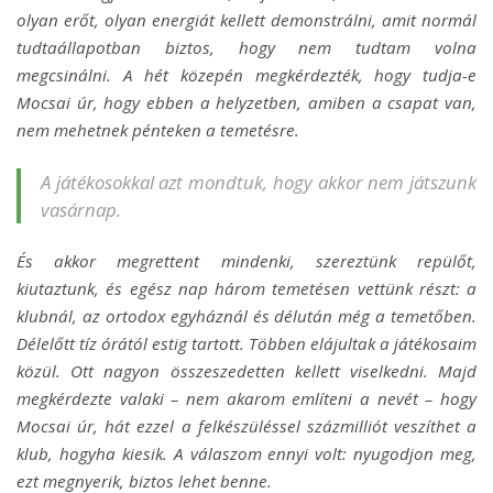
olyan erőt, olyan energiát kellett demonstrálni, amit normál
tudtaállapotban biztos, hogy nem tudtam volna
megcsinálni. A hét közepén megkérdezték, hogy tudja-e
Mocsai úr, hogy ebben a helyzetben, amiben a csapat van,
nem mehetnek pénteken a temetésre.
A játékosokkal azt mondtuk, hogy akkor nem játszunk
vasárnap.
És akkor megrettent mindenki, szereztünk repülőt,
kiutaztunk, és egész nap három temetésen vettünk részt: a
klubnál, az ortodox egyháznál és délután még a temetőben.
Délelőtt tíz órától estig tartott. Többen elájultak a játékosaim
közül. Ott nagyon összeszedetten kellett viselkedni. Majd
megkérdezte valaki – nem akarom említeni a nevét – hogy
Mocsai úr, hát ezzel a felkészüléssel százmilliót veszíthet a
klub, hogyha kiesik. A válaszom ennyi volt: nyugodjon meg,
ezt megnyerik, biztos lehet benne.