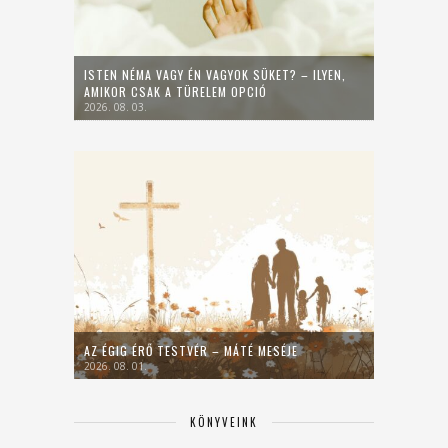
ISTEN NÉMA VAGY ÉN VAGYOK SÜKET? – ILYEN,
AMIKOR CSAK A TÜRELEM OPCIÓ
2026. 08. 03.
AZ ÉGIG ÉRŐ TESTVÉR – MÁTÉ MESÉJE
2026. 08. 01.
KÖNYVEINK