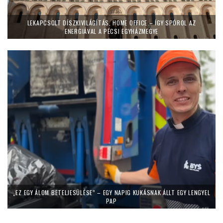
LEKAPCSOLT DÍSZKIVILÁGÍTÁS, HOME OFFICE – ÍGY SPÓROL AZ
ENERGIÁVAL A PÉCSI EGYHÁZMEGYE
„EZ EGY ÁLOM BETELJESÜLÉSE” – EGY NAPIG KUKÁSNAK ÁLLT EGY LENGYEL
PAP