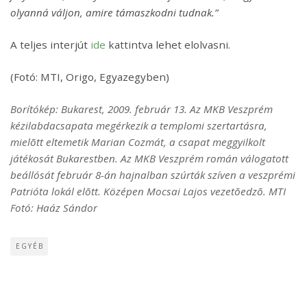
olyanná váljon, amire támaszkodni tudnak.”
A teljes interjút
ide
kattintva lehet elolvasni.
(Fotó: MTI, Origo, Egyazegyben)
Borítókép: Bukarest, 2009. február 13. Az MKB Veszprém
kézilabdacsapata megérkezik a templomi szertartásra,
mielõtt eltemetik Marian Cozmát, a csapat meggyilkolt
játékosát Bukarestben. Az MKB Veszprém román válogatott
beállósát február 8-án hajnalban szúrták szíven a veszprémi
Patrióta lokál elõtt. Középen Mocsai Lajos vezetõedzõ. MTI
Fotó: Haáz Sándor
EGYÉB