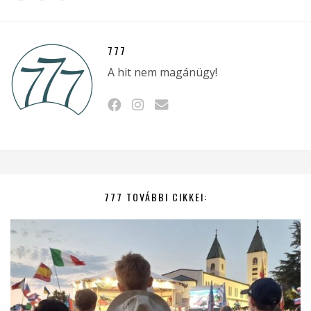
777
A hit nem magánügy!
777 TOVÁBBI CIKKEI: