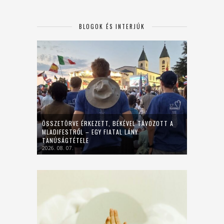
BLOGOK ÉS INTERJÚK
ÖSSZETÖRVE ÉRKEZETT, BÉKÉVEL TÁVOZOTT A
MLADIFESTRŐL – EGY FIATAL LÁNY
TANÚSÁGTÉTELE
2026. 08. 07.