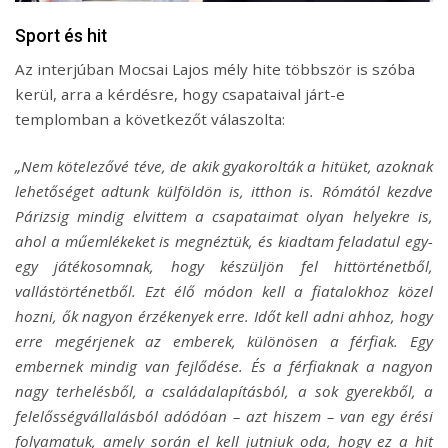
Sport és hit
Az interjúban Mocsai Lajos mély hite többször is szóba
kerül, arra a kérdésre, hogy csapataival járt-e
templomban a következőt válaszolta:
„Nem kötelezővé téve, de akik gyakorolták a hitüket, azoknak
lehetőséget adtunk külföldön is, itthon is. Rómától kezdve
Párizsig mindig elvittem a csapataimat olyan helyekre is,
ahol a műemlékeket is megnéztük, és kiadtam feladatul egy-
egy játékosomnak, hogy készüljön fel hittörténetből,
vallástörténetből. Ezt élő módon kell a fiatalokhoz közel
hozni, ők nagyon érzékenyek erre. Időt kell adni ahhoz, hogy
erre megérjenek az emberek, különösen a férfiak. Egy
embernek mindig van fejlődése. És a férfiaknak a nagyon
nagy terhelésből, a családalapításból, a sok gyerekből, a
felelősségvállalásból adódóan – azt hiszem – van egy érési
folyamatuk, amely során el kell jutniuk oda, hogy ez a hit