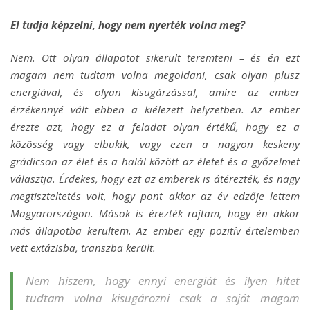
El tudja képzelni, hogy nem nyerték volna meg?
Nem. Ott olyan állapotot sikerült teremteni – és én ezt
magam nem tudtam volna megoldani, csak olyan plusz
energiával, és olyan kisugárzással, amire az ember
érzékennyé vált ebben a kiélezett helyzetben. Az ember
érezte azt, hogy ez a feladat olyan értékű, hogy ez a
közösség vagy elbukik, vagy ezen a nagyon keskeny
grádicson az élet és a halál között az életet és a győzelmet
választja. Érdekes, hogy ezt az emberek is átérezték, és nagy
megtiszteltetés volt, hogy pont akkor az év edzője lettem
Magyarországon. Mások is érezték rajtam, hogy én akkor
más állapotba kerültem. Az ember egy pozitív értelemben
vett extázisba, transzba került.
Nem hiszem, hogy ennyi energiát és ilyen hitet
tudtam volna kisugározni csak a saját magam