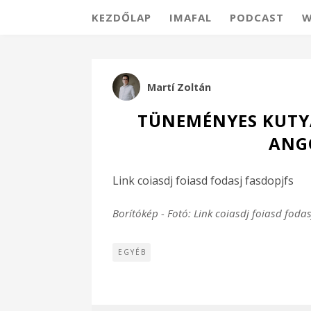
KEZDŐLAP
IMAFAL
PODCAST
W
Martí Zoltán
TÜNEMÉNYES KUTYA
ANG
Link coiasdj foiasd fodasj fasdopjfs
Borítókép - Fotó: Link coiasdj foiasd fodas
EGYÉB