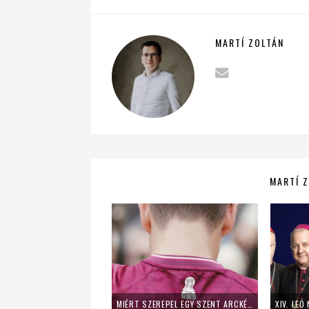
MARTÍ ZOLTÁN
MARTÍ Z
MIÉRT SZEREPEL EGY SZENT ARCKÉPE EGY HOLLAND FOCICSAPAT MEZÉN?