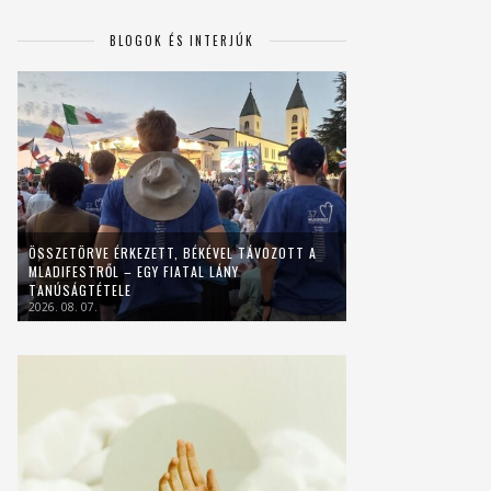
BLOGOK ÉS INTERJÚK
ÖSSZETÖRVE ÉRKEZETT, BÉKÉVEL TÁVOZOTT A
MLADIFESTRŐL – EGY FIATAL LÁNY
TANÚSÁGTÉTELE
2026. 08. 07.