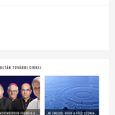
OLTÁN TOVÁBBI CIKKEI:
XIV. LEÓ NOVEMBERBEN FOGADJA A MAGYAR PÜSPÖKÖKET – TÖRTÉNELMI ÁTRENDEZŐDÉS ELŐTT A MAGYAR EGYHÁZ
„NE ENGEDD, HOGY A FÖLD SZOMJAZZON” – 7 GYÖNYÖRŰ FOHÁSZ ESŐÉRT