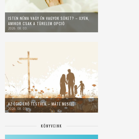
ISTEN NÉMA VAGY ÉN VAGYOK SÜKET? – ILYEN,
AMIKOR CSAK A TÜRELEM OPCIÓ
2026. 08. 03.
AZ ÉGIG ÉRŐ TESTVÉR – MÁTÉ MESÉJE
2026. 08. 01.
KÖNYVEINK