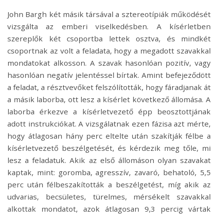
John Bargh két másik társával a sztereotípiák működését
vizsgálta az emberi viselkedésben. A kísérletben
szereplők két csoportba lettek osztva, és mindkét
csoportnak az volt a feladata, hogy a megadott szavakkal
mondatokat alkosson. A szavak hasonlóan pozitív, vagy
hasonlóan negatív jelentéssel bírtak. Amint befejeződött
a feladat, a résztvevőket felszólították, hogy fáradjanak át
a másik laborba, ott lesz a kísérlet következő állomása. A
laborba érkezve a kísérletvezető épp beosztottjának
adott instrukciókat. A vizsgálatnak ezen fázisa azt mérte,
hogy átlagosan hány perc eltelte után szakítják félbe a
kísérletvezető beszélgetését, és kérdezik meg tőle, mi
lesz a feladatuk. Akik az első állomáson olyan szavakat
kaptak, mint: goromba, agresszív, zavaró, behatoló, 5,5
perc után félbeszakították a beszélgetést, míg akik az
udvarias, becsületes, türelmes, mérsékelt szavakkal
alkottak mondatot, azok átlagosan 9,3 percig vártak