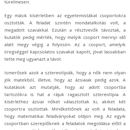
türelmesen.
Egy másik kísérletben az egyetemistákat csoportokra
osztották. A feladat szintén mondatalkotás volt, a
megadott szavakkal. Ezután a résztvevők távoztak, a
kutatók pedig mérték, hogy melyik csoport mennyi idő
alatt megy végig a folyosón. Az a csoport, amelyik
öregséggel kapcsolatos szavakat kapott, jóval lassabban
tette meg ugyanazt a távot.
Ismerősek azok a sztereotípiák, hogy a nők nem olyan
jók matekból, illetve, hogy az ázsiaiak pedig azok. A
kutatások azt mutatják, hogy az adott csoportba
tartozókra is hat a rájuk ragasztott sztereotípia. A
kísérlethez ázsiai nőket választottak ki, akiket két
csoportra osztottak. Mindkettőnek az volt a feladata,
hogy matematikai feladványokat oldjon meg. Az egyik
csoportban szereplőknek a feladatok megoldása előtt a