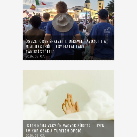
ÖSSZETÖRVE ÉRKEZETT, BÉKÉVEL TÁVOZOTT A
MLADIFESTRŐL – EGY FIATAL LÁNY
TANÚSÁGTÉTELE
2026. 08. 07.
ISTEN NÉMA VAGY ÉN VAGYOK SÜKET? – ILYEN,
AMIKOR CSAK A TÜRELEM OPCIÓ
2026. 08. 03.