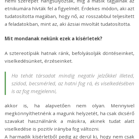
nemi szerepét hangsúlyozták, míg a másik tagjainak az
etnikumára hívták fel a figyelmét. Érdekes módon, aki azt
tudatosította magában, hogy nő, az rosszabbul teljesített
a feladatokban, mint az, aki ázsiai mivoltát tudatosította.
Mit mondanak nekünk ezek a kísérletek?
A sztereotípiák hatnak ránk, befolyásolják döntéseinket,
viselkedésünket, érzéseinket.
Ha tehát társadat mindig negatív jelzőkkel illeted,
szidod, becsmérled, az hatni fog rá, és viselkedésében
is az fog megjelenni,
akkor is, ha alapvetően nem olyan. Mennyivel
megkönnyíthetnénk a magunk helyzetét, ha csak dicsérő
szavakat használnánk a másikra, akinek tudat alatt
viselkedése is pozitív irányba fog változni.
A harmadik kísérletből pedig az derül ki, hogy nem csak