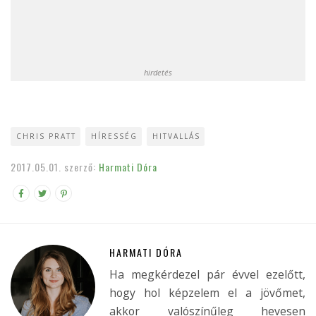
hirdetés
CHRIS PRATT
HÍRESSÉG
HITVALLÁS
2017.05.01.
szerző:
Harmati Dóra
HARMATI DÓRA
Ha megkérdezel pár évvel ezelőtt,
hogy hol képzelem el a jövőmet,
akkor valószínűleg hevesen