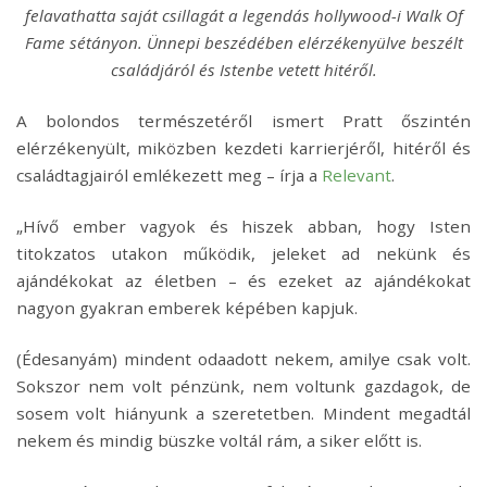
felavathatta saját csillagát a legendás hollywood-i Walk Of
Fame sétányon. Ünnepi beszédében elérzékenyülve beszélt
családjáról és Istenbe vetett hitéről.
A bolondos természetéről ismert Pratt őszintén
elérzékenyült, miközben kezdeti karrierjéről, hitéről és
családtagjairól emlékezett meg – írja a
Relevant
.
„Hívő ember vagyok és hiszek abban, hogy Isten
titokzatos utakon működik, jeleket ad nekünk és
ajándékokat az életben – és ezeket az ajándékokat
nagyon gyakran emberek képében kapjuk.
(Édesanyám) mindent odaadott nekem, amilye csak volt.
Sokszor nem volt pénzünk, nem voltunk gazdagok, de
sosem volt hiányunk a szeretetben. Mindent megadtál
nekem és mindig büszke voltál rám, a siker előtt is.