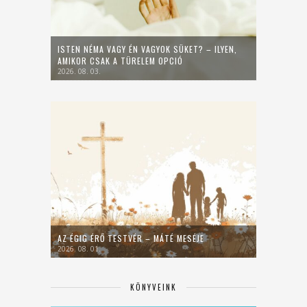
ISTEN NÉMA VAGY ÉN VAGYOK SÜKET? – ILYEN,
AMIKOR CSAK A TÜRELEM OPCIÓ
2026. 08. 03.
AZ ÉGIG ÉRŐ TESTVÉR – MÁTÉ MESÉJE
2026. 08. 01.
KÖNYVEINK