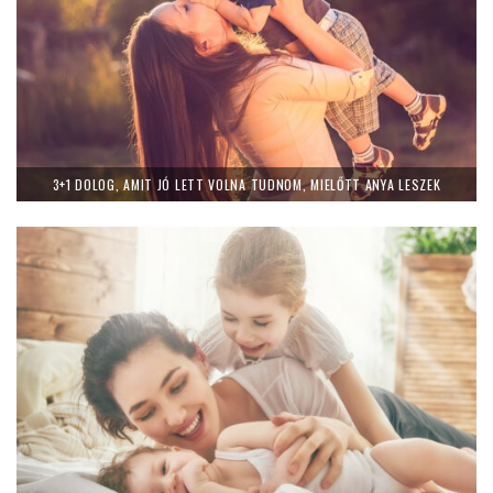
3+1 DOLOG, AMIT JÓ LETT VOLNA TUDNOM, MIELŐTT ANYA LESZEK