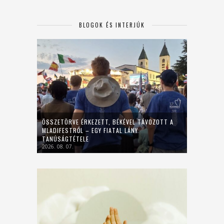
BLOGOK ÉS INTERJÚK
ÖSSZETÖRVE ÉRKEZETT, BÉKÉVEL TÁVOZOTT A
MLADIFESTRŐL – EGY FIATAL LÁNY
TANÚSÁGTÉTELE
2026. 08. 07.