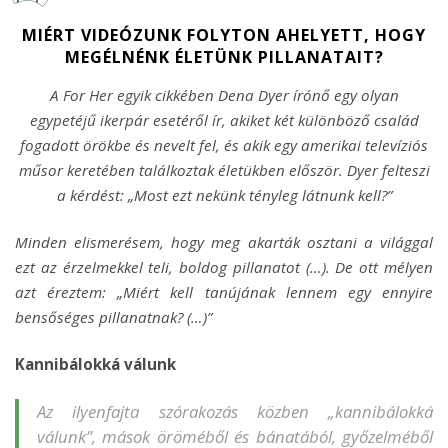
MIÉRT VIDEÓZUNK FOLYTON AHELYETT, HOGY
MEGÉLNÉNK ÉLETÜNK PILLANATAIT?
A For Her egyik cikkében Dena Dyer írónő egy olyan
egypetéjű ikerpár esetéről ír, akiket két különböző család
fogadott örökbe és nevelt fel, és akik egy amerikai televíziós
műsor keretében találkoztak életükben először. Dyer felteszi
a kérdést: „Most ezt nekünk tényleg látnunk kell?”
Minden elismerésem, hogy meg akarták osztani a világgal
ezt az érzelmekkel teli, boldog pillanatot (…). De ott mélyen
azt éreztem: „Miért kell tanújának lennem egy ennyire
bensőséges pillanatnak? (…)”
Kannibálokká válunk
Az ilyenfajta szórakozás közben „kannibálokká
válunk”, mások öröméből és bánatából, győzelméből