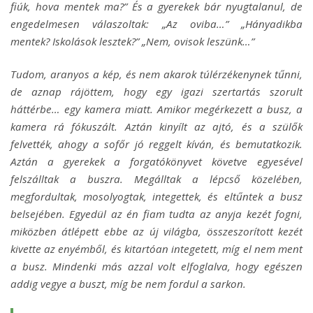
fiúk, hova mentek ma?” És a gyerekek bár nyugtalanul, de
engedelmesen válaszoltak: „Az oviba…” „Hányadikba
mentek? Iskolások lesztek?” „Nem, ovisok leszünk…”
Tudom, aranyos a kép, és nem akarok túlérzékenynek tűnni,
de aznap rájöttem, hogy egy igazi szertartás szorult
háttérbe… egy kamera miatt. Amikor megérkezett a busz, a
kamera rá fókuszált. Aztán kinyílt az ajtó, és a szülők
felvették, ahogy a sofőr jó reggelt kíván, és bemutatkozik.
Aztán a gyerekek a forgatókönyvet követve egyesével
felszálltak a buszra. Megálltak a lépcső közelében,
megfordultak, mosolyogtak, integettek, és eltűntek a busz
belsejében. Egyedül az én fiam tudta az anyja kezét fogni,
miközben átlépett ebbe az új világba, összeszorított kezét
kivette az enyémből, és kitartóan integetett, míg el nem ment
a busz. Mindenki más azzal volt elfoglalva, hogy egészen
addig vegye a buszt, míg be nem fordul a sarkon.