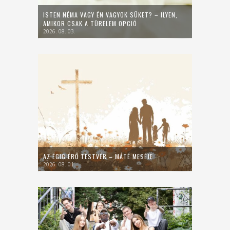
ISTEN NÉMA VAGY ÉN VAGYOK SÜKET? – ILYEN,
AMIKOR CSAK A TÜRELEM OPCIÓ
2026. 08. 03.
AZ ÉGIG ÉRŐ TESTVÉR – MÁTÉ MESÉJE
2026. 08. 01.