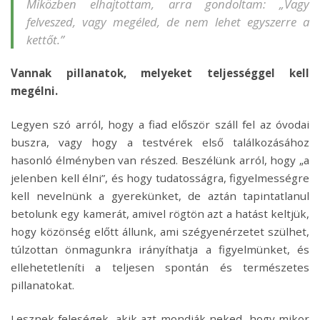
Miközben elhajtottam, arra gondoltam: „Vagy
felveszed, vagy megéled, de nem lehet egyszerre a
kettőt.”
Vannak pillanatok, melyeket teljességgel kell
megélni.
Legyen szó arról, hogy a fiad először száll fel az óvodai
buszra, vagy hogy a testvérek első találkozásához
hasonló élményben van részed. Beszélünk arról, hogy „a
jelenben kell élni”, és hogy tudatosságra, figyelmességre
kell nevelnünk a gyerekünket, de aztán tapintatlanul
betolunk egy kamerát, amivel rögtön azt a hatást keltjük,
hogy közönség előtt állunk, ami szégyenérzetet szülhet,
túlzottan önmagunkra irányíthatja a figyelmünket, és
ellehetetleníti a teljesen spontán és természetes
pillanatokat.
Lesznek feleségek, akik azt mondják neked, hogy mikor