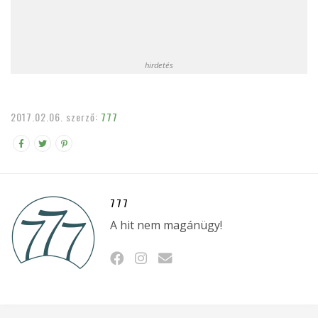
hirdetés
2017.02.06.
szerző:
777
777
A hit nem magánügy!