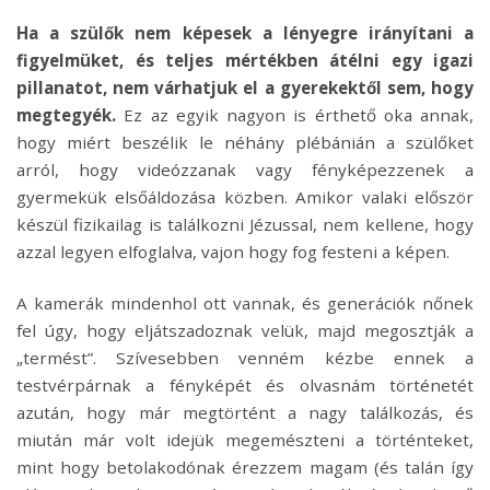
Ha a szülők nem képesek a lényegre irányítani a
figyelmüket, és teljes mértékben átélni egy igazi
pillanatot, nem várhatjuk el a gyerekektől sem, hogy
megtegyék.
Ez az egyik nagyon is érthető oka annak,
hogy miért beszélik le néhány plébánián a szülőket
arról, hogy videózzanak vagy fényképezzenek a
gyermekük elsőáldozása közben. Amikor valaki először
készül fizikailag is találkozni Jézussal, nem kellene, hogy
azzal legyen elfoglalva, vajon hogy fog festeni a képen.
A kamerák mindenhol ott vannak, és generációk nőnek
fel úgy, hogy eljátszadoznak velük, majd megosztják a
„termést”. Szívesebben venném kézbe ennek a
testvérpárnak a fényképét és olvasnám történetét
azután, hogy már megtörtént a nagy találkozás, és
miután már volt idejük megemészteni a történteket,
mint hogy betolakodónak érezzem magam (és talán így