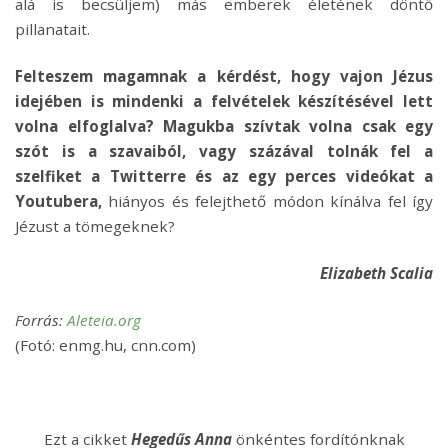
alá is becsüljem) más emberek életének döntő
pillanatait.
Felteszem magamnak a kérdést, hogy vajon Jézus
idejében is mindenki a felvételek készítésével lett
volna elfoglalva? Magukba szívtak volna csak egy
szót is a szavaiból, vagy százával tolnák fel a
szelfiket a Twitterre és az egy perces videókat a
Youtubera,
hiányos és felejthető módon kínálva fel így
Jézust a tömegeknek?
Elizabeth Scalia
Forrás:
Aleteia.org
(Fotó: enmg.hu, cnn.com)
Ezt a cikket
Hegedűs Anna
önkéntes fordítónknak