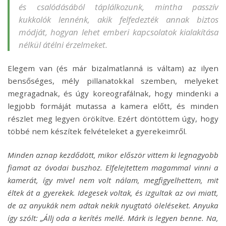
és csalódásából táplálkozunk, mintha passzív
kukkolók
lennénk, akik felfedezték annak biztos
módját, hogyan lehet emberi kapcsolatok kialakítása
nélkül átélni érzelmeket.
Elegem van (és már bizalmatlanná is váltam) az ilyen
bensőséges, mély pillanatokkal szemben, melyeket
megragadnak, és úgy koreografálnak, hogy mindenki a
legjobb formáját mutassa a kamera előtt, és minden
részlet meg legyen örökítve. Ezért döntöttem úgy, hogy
többé nem készítek felvételeket a gyerekeimről.
Minden aznap kezdődött, mikor először vittem ki legnagyobb
fiamat az óvodai buszhoz. Elfelejtettem magammal vinni a
kamerát, így mivel nem volt nálam, megfigyelhettem, mit
éltek át a gyerekek. Idegesek voltak, és izgultak az ovi miatt,
de az anyukák nem adtak nekik nyugtató öleléseket. Anyuka
így szólt: „Állj oda a kerítés mellé. Márk is legyen benne. Na,