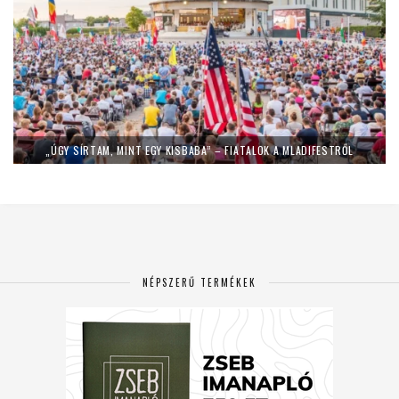
„ÚGY SÍRTAM, MINT EGY KISBABA” – FIATALOK A MLADIFESTRŐL
NÉPSZERŰ TERMÉKEK