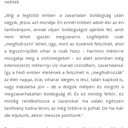
nektek.
„Míg a legtöbb ember a zavartalan boldogság után
vágyik, Jézus azt mondja: Én ennél többet adok! Aki az én
tanítványom, annak olyan boldogságot ajánlok fel, amit
nem lehet igazán megzavarni. Legfeljebb csak
„megfodrozni” lehet, úgy, mint az óceánok felszínét, ahol
a legszörnyűbb vihar is csak húsz – harminc méterre
mozgatja meg a víztömegeket – ez alatt azonban még
kilencezer(!) méternyi víz marad csöndben, zavartalanul.
Így a hívő ember életének a felszínét is „megfodrozzák”
az élet napjai, órái, viharai: ideges is lesz, talán kapkod is,
vagy indulatba jön – de a dolgok mélyén és mögött a
megzavarhatatlan boldogság él. És ez mindig feltör, ez
mindig rendbehozza a zavarokat. Ha valaki egészen
tanítvány tudna lenni, az még többre is juthat. De ha már
ide eljutunk, akkor messze jutottunk.”