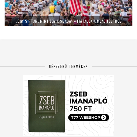
„ÚGY SÍRTAM, MINT EGY KISBABA” – FIATALOK A MLADIFESTRŐL
NÉPSZERŰ TERMÉKEK