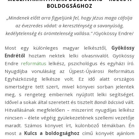
BOLDOGSÁGHOZ
„Mindenek előtt arra figyeljünk fel, hogy Jézus maga cáfolja
az évezredes vádat: a kereszténység a savanyúság,
kedélytelenség és örömtelenség vallása.”
/Gyökössy Endre/
Most egy különleges magyar lelkésztől,
Gyökössy
Endrétől
hoztam nektek lelki olvasnivalót. Gyökössy
Endre
református
lelkész, pszichológus és egyházi író.
Nyugdíjba vonulásáig az Újpest-Újvárosi Református
Egyházközség lelkésze volt. Ez idő alatt országos
ismertségre tett szert, mivel könyvei sorban jelentek
meg, s rengeteg embernek nyújtott lelki segítséget.
Idővel a sokak által szeretett és tisztelt
Bandi bácsivá
vált.
Hitvallásának megfelelően – miszerint nyugdíjas lelkész
nincsen – élete végéig gyülekezetének szellemi vezetője
maradt. Számos könyvet írt, különböző témákban. Én
most a
Kulcs a boldogsághoz
című könyvét ajánlom