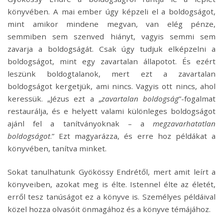
könyvében. A mai ember úgy képzeli el a boldogságot,
mint amikor mindene megvan, van elég pénze,
semmiben sem szenved hiányt, vagyis semmi sem
zavarja a boldogságát. Csak úgy tudjuk elképzelni a
boldogságot, mint egy zavartalan állapotot. És ezért
leszünk boldogtalanok, mert ezt a zavartalan
boldogságot kergetjük, ami nincs. Vagyis ott nincs, ahol
keressük. „Jézus ezt a „
zavartalan boldogság
”-fogalmat
restaurálja, és e helyett valami különleges boldogságot
ajánl fel a tanítványoknak – a
megzavarhatatlan
boldogságot
.” Ezt magyarázza, és erre hoz példákat a
könyvében, tanítva minket.
Sokat tanulhatunk Gyökössy Endrétől, mert amit leírt a
könyveiben, azokat meg is élte. Istennel élte az életét,
erről tesz tanúságot ez a könyve is. Személyes példáival
közel hozza olvasóit önmagához és a könyve témájához.