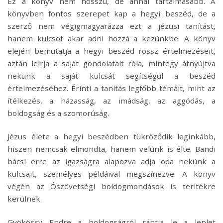
Ez a könyv nem hosszú, de annál tartalmasabb. A
könyvben fontos szerepet kap a hegyi beszéd, de a
szerző nem végigmagyarázza ezt a jézusi tanítást,
hanem kulcsot akar adni hozzá a kezünkbe. A könyv
elején bemutatja a hegyi beszéd rossz értelmezéseit,
aztán leírja a saját gondolatait róla, mintegy átnyújtva
nekünk a saját kulcsát segítségül a beszéd
értelmezéséhez. Érinti a tanítás legfőbb témáit, mint az
ítélkezés, a házasság, az imádság, az aggódás, a
boldogság és a szomorúság.
Jézus élete a hegyi beszédben tükröződik leginkább,
hiszen nemcsak elmondta, hanem velünk is élte. Bandi
bácsi erre az igazságra alapozva adja oda nekünk a
kulcsait, személyes példáival megszínezve. A könyv
végén az Ószövetségi boldogmondások is terítékre
kerülnek.
Gyökössy Endre a boldogságról rántja le a leplet