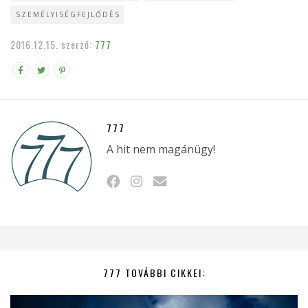
SZEMÉLYISÉGFEJLŐDÉS
2016.12.15.
szerző:
777
777
A hit nem magánügy!
777 TOVÁBBI CIKKEI: