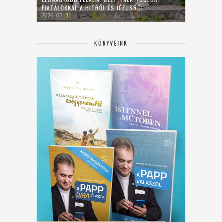
FIATALOKKAL A HITRŐL ÉS JÉZUSRÓL
2026. 07. 31.
KÖNYVEINK