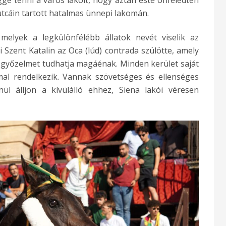
éggé tenni a város lakóit, hogy aztán este önfeledten
tcáin tartott hatalmas ünnepi lakomán.
 melyek a legkülönfélébb állatok nevét viselik az
i Szent Katalin az Oca (lúd) contrada szülötte, amely
o győzelmet tudhatja magáénak. Minden kerület saját
l rendelkezik. Vannak szövetséges és ellenséges
nül álljon a kívülálló ehhez, Siena lakói véresen