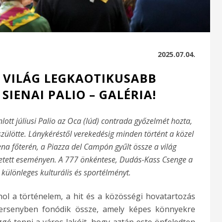
2025.07.04.
A VILÁG LEGKAOTIKUSABB
SIENAI PALIO – GALÉRIA!
ott júliusi Palio az Oca (lúd) contrada győzelmét hozta,
szülötte. Lánykéréstől verekedésig minden történt a közel
na főterén, a Piazza del Campón gyűlt össze a világ
getett eseményen. A 777 önkéntese, Dudás-Kass Csenge a
 különleges kulturális és sportélményt.
ol a történelem, a hit és a közösségi hovatartozás
versenyben fonódik össze, amely képes könnyekre