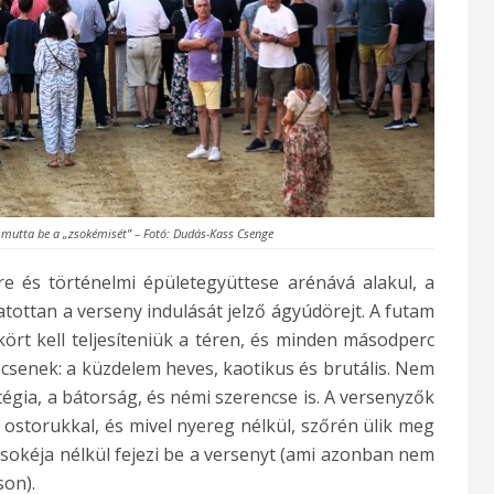
 mutta be a „zsokémisét” – Fotó: Dudás-Kass Csenge
e és történelmi épületegyüttese arénává alakul, a
tottan a verseny indulását jelző ágyúdörejt. A futam
kört kell teljesíteniük a téren, és minden másodperc
ncsenek: a küzdelem heves, kaotikus és brutális. Nem
égia, a bátorság, és némi szerencse is. A versenyzők
z ostorukkal, és mivel nyereg nélkül, szőrén ülik meg
 zsokéja nélkül fejezi be a versenyt (ami azonban nem
son).