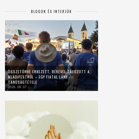
BLOGOK ÉS INTERJÚK
ÖSSZETÖRVE ÉRKEZETT, BÉKÉVEL TÁVOZOTT A
MLADIFESTRŐL – EGY FIATAL LÁNY
TANÚSÁGTÉTELE
2026. 08. 07.