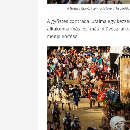
A Tartuca (teknős) contrada lova is kisodródo
A győztes contrada jutalma egy kézzel
alkalomra más és más művész alko
megjelenítése.