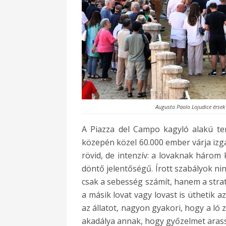
Augusto Paolo Lojudice érsek
A Piazza del Campo kagyló alakú ter
közepén közel 60.000 ember várja izga
rövid, de intenzív: a lovaknak három 
döntő jelentőségű. Írott szabályok ni
csak a sebesség számít, hanem a strat
a másik lovat vagy lovast is üthetik a
az állatot, nagyon gyakori, hogy a ló
akadálya annak, hogy győzelmet aras