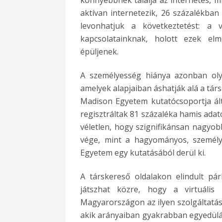
könnyebbnek találja az internetes, m
aktívan internetezik, 26 százalékban
levonhatjuk a következtetést: a 
kapcsolatainknak, holott ezek el
épüljenek.
A személyesség hiánya azonban oly
amelyek alapjaiban áshatják alá a tár
Madison Egyetem kutatócsoportja ált
regisztráltak 81 százaléka hamis adat
véletlen, hogy szignifikánsan nagyobb
vége, mint a hagyományos, személy
Egyetem egy kutatásából derül ki.
A társkereső oldalakon elindult p
játszhat közre, hogy a virtuális
Magyarországon az ilyen szolgáltatá
akik arányaiban gyakrabban egyedülá