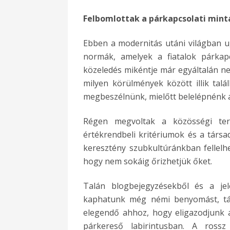
Felbomlottak a párkapcsolati min
Ebben a modernitás utáni világban ug
normák, amelyek a fiatalok párkap
közeledés mikéntje már egyáltalán n
milyen körülmények között illik tal
megbeszélnünk, mielőtt belelépnénk a
Régen megvoltak a közösségi tere
értékrendbeli kritériumok és a társad
keresztény szubkultúránkban fellelh
hogy nem sokáig őrizhetjük őket.
Talán blogbejegyzésekből és a jel
kaphatunk még némi benyomást, tá
elegendő ahhoz, hogy eligazodjunk a
párkereső labirintusban. A ross