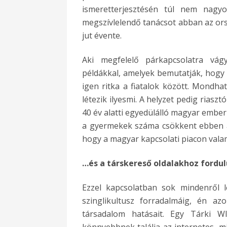
ismeretterjesztésén túl nem nagy
megszívlelendő tanácsot abban az ors
jut évente.
Aki megfelelő párkapcsolatra vágy
példákkal, amelyek bemutatják, hogy
igen ritka a fiatalok között. Mondhat
létezik ilyesmi. A helyzet pedig rias
40 év alatti egyedülálló magyar ember 
a gyermekek száma csökkent ebben a
hogy a magyar kapcsolati piacon vala
…és a társkereső oldalakhoz fordu
Ezzel kapcsolatban sok mindenről l
szinglikultusz forradalmáig, én a
társadalom hatásait. Egy Tárki WI