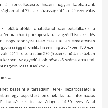
on áll rendelkezésre, hiszen hogyan kaphatnánk
zágban, ahol 37 ezer házasságkötésre 20 ezer válás
ik, előbb-utóbb óhatatlanul szembetalálkozik a
 a fenntartható párkapcsolattal végződő ismerkedés
ni, hogy többnyire talán csak Pál Feri elméleteiben
ztó gyorsasággal romlik, hiszen míg 2001-ben 180 ezer
volt, 2011-re ez a szám 280 (!) ezerre nőtt, miközben
 körben. Az egyedülállók növekvő száma arra utal,
mi nagyon rosszul működik.
lunk,…
ehet beszélni a társadalmi terek bezáródásától a
zonban egy aspektust emelnék ki, az információs
P kutatás szerint az átlagos 14-30 éves fiatal