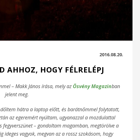
2016.08.20.
ID AHHOZ, HOGY FÉLRELÉPJ
emmel – Makk János írása, mely az
Ösvény Magazin
ban
jelent meg.
dőltem hátra a laptop előtt, és barátnőmmel folytatott,
ztán az egeremért nyúltam, ugyanazzal a mozdulattal
 kis fegyverszünet – gondoltam magamban, megtörölve a
g ideges vagyok, megvan az a rossz szokásom, hogy