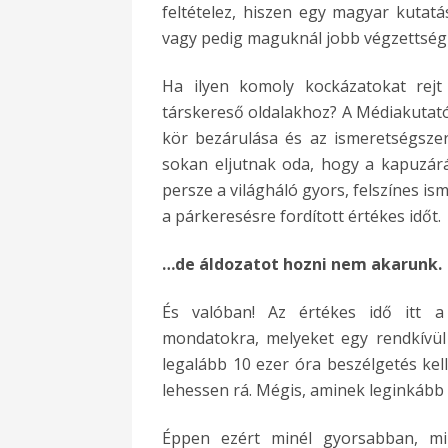
feltételez, hiszen egy magyar kutat
vagy pedig maguknál jobb végzettség
Ha ilyen komoly kockázatokat rejt
társkereső oldalakhoz? A Médiakutató 
kör bezárulása és az ismeretségszer
sokan eljutnak oda, hogy a kapuzárá
persze a világháló gyors, felszínes ism
a párkeresésre fordított értékes időt.
…de áldozatot hozni nem akarunk.
És valóban! Az értékes idő itt 
mondatokra, melyeket egy rendkívül
legalább 10 ezer óra beszélgetés kel
lehessen rá. Mégis, aminek leginkább 
Éppen ezért minél gyorsabban, min