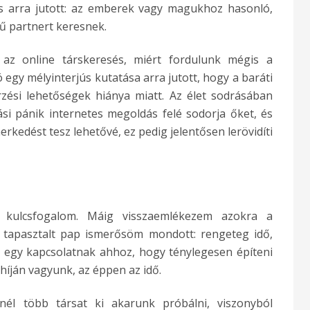
ás arra jutott: az emberek vagy magukhoz hasonló,
ű partnert keresnek.
 az online társkeresés, miért fordulunk mégis a
egy mélyinterjús kutatása arra jutott, hogy a baráti
zési lehetőségek hiánya miatt. Az élet sodrásában
si pánik internetes megoldás felé sodorja őket, és
erkedést tesz lehetővé, ez pedig jelentősen lerövidíti
a kulcsfogalom. Máig visszaemlékezem azokra a
 tapasztalt pap ismerősöm mondott: rengeteg idő,
l egy kapcsolatnak ahhoz, hogy ténylegesen építeni
híján vagyunk, az éppen az idő.
él több társat ki akarunk próbálni, viszonyból