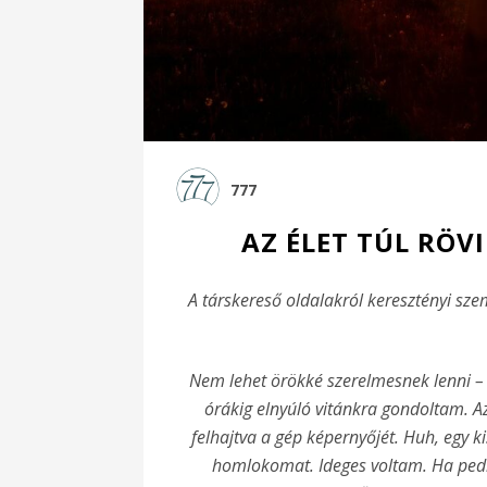
777
AZ ÉLET TÚL RÖV
A társkereső oldalakról keresztényi sz
Nem lehet örökké szerelmesnek lenni – 
órákig elnyúló vitánkra gondoltam. A
felhajtva a gép képernyőjét. Huh, egy
homlokomat. Ideges voltam. Ha pedi