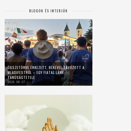
BLOGOK ÉS INTERJÚK
ÖSSZETÖRVE ÉRKEZETT, BÉKÉVEL TÁVOZOTT A
MLADIFESTRŐL – EGY FIATAL LÁNY
TANÚSÁGTÉTELE
2026. 08. 07.