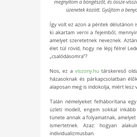
megnyitom a böngészőt, és össze-vissza 
üzenetek között. Gyűjtöm a beny
Így volt ez azon a péntek délutánon i
ki akartam verni a fejemből, menny
amelyet szeretetnek neveznek. Aztán 
élet túl rövid, hogy ne lépj félre! L
„csalódásomra”?
Nos, ez a
viszony.hu
társkereső oldal
házasoknak és párkapcsolatban élőkn
alaposan meg is indokolja, miért lesz 
Talán némelyeket felháborítana egy
üzleti modell, engem sokkal inkább
tünete annak a folyamatnak, amelyet
ismertetnek. Azaz: hogyan alaku
individualizmusban.