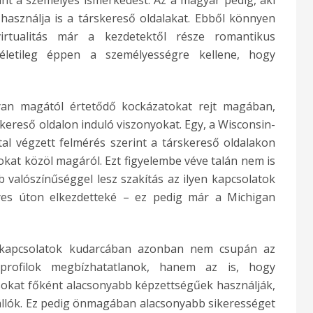
int a személyes ismerkedést. Az a magyar pedig, aki
 használja is a társkereső oldalakat. Ebből könnyen
virtualitás már a kezdetektől része romantikus
méletileg éppen a személyességre kellene, hogy
an magától értetődő kockázatokat rejt magában,
skereső oldalon induló viszonyokat. Egy, a Wisconsin-
al végzett felmérés szerint a társkereső oldalakon
okat közöl magáról. Ezt figyelembe véve talán nem is
 valószínűséggel lesz szakítás az ilyen kapcsolatok
es úton elkezdetteké – ez pedig már a Michigan
árkapcsolatok kudarcában azonban nem csupán az
 profilok megbízhatatlanok, hanem az is, hogy
sokat főként alacsonyabb képzettségűek használják,
llók. Ez pedig önmagában alacsonyabb sikerességet