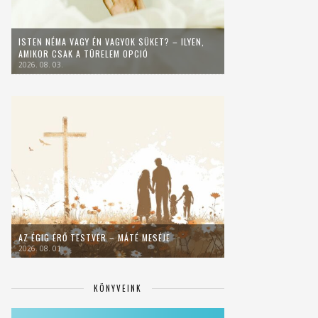
ISTEN NÉMA VAGY ÉN VAGYOK SÜKET? – ILYEN,
AMIKOR CSAK A TÜRELEM OPCIÓ
2026. 08. 03.
AZ ÉGIG ÉRŐ TESTVÉR – MÁTÉ MESÉJE
2026. 08. 01.
KÖNYVEINK