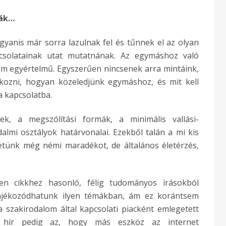
ták…
yanis már sorra lazulnak fel és tűnnek el az olyan
csolatainak utat mutatnának. Az egymáshoz való
em egyértelmű. Egyszerűen nincsenek arra mintáink,
álkozni, hogyan közeledjünk egymáshoz, és mit kell
 kapcsolatba.
k, a megszólítási formák, a minimális vallási-
almi osztályok határvonalai. Ezekből talán a mi kis
etünk még némi maradékot, de általános életérzés,
en cikkhez hasonló, félig tudományos írásokból
jékozódhatunk ilyen témákban, ám ez korántsem
 szakirodalom által kapcsolati piacként emlegetett
z hír pedig az, hogy más eszköz az internet