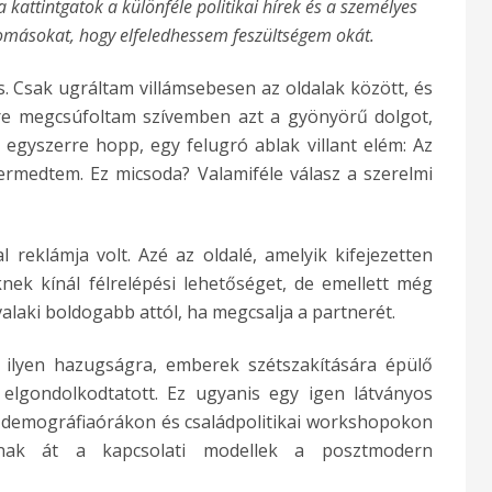
kattintgatok a különféle politikai hírek és a személyes
omásokat, hogy elfeledhessem feszültségem okát.
s. Csak ugráltam villámsebesen az oldalak között, és
ire megcsúfoltam szívemben azt a gyönyörű dolgot,
egyszerre hopp, egy felugró ablak villant elém: Az
edermedtem. Ez micsoda? Valamiféle válasz a szerelmi
 reklámja volt. Azé az oldalé, amelyik kifejezetten
ek kínál félrelépési lehetőséget, de emellett még
valaki boldogabb attól, ha megcsalja a partnerét.
 ilyen hazugságra, emberek szétszakítására épülő
 elgondolkodtatott. Ez ugyanis egy igen látványos
 demográfiaórákon és családpolitikai workshopokon
lnak át a kapcsolati modellek a posztmodern