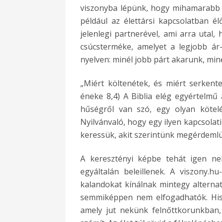
viszonyba lépünk, hogy mihamarabb rá
például az élettársi kapcsolatban 
jelenlegi partnerével, ami arra utal
csúcsterméke, amelyet a legjobb ár
nyelven: minél jobb párt akarunk, min
„Miért költenétek, és miért serkent
éneke 8,4) A Biblia elég egyértelmű a
hűségről van szó, egy olyan kötelé
Nyilvánvaló, hogy egy ilyen kapcsolati
keressük, akit szerintünk megérdeml
A keresztényi képbe tehát igen neh
egyáltalán beleillenek. A viszony.
kalandokat kínálnak mintegy alterna
semmiképpen nem elfogadhatók. Hisze
amely jut nekünk felnőttkorunkban,