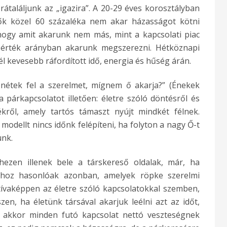
találjunk az „igazira”. A 20-29 éves korosztályban
élők közel 60 százaléka nem akar házasságot kötni
, hogy amit akarunk nem más, mint a kapcsolati piac
-érték arányban akarunk megszerezni. Hétköznapi
él kevesebb ráfordított idő, energia és hűség árán.
enétek fel a szerelmet, mígnem ő akarja?” (Énekek
 párkapcsolatot illetően: életre szóló döntésről és
kről, amely tartós támaszt nyújt mindkét félnek.
 modellt nincs időnk felépíteni, ha folyton a nagy Ő-t
ünk.
ezen illenek bele a társkereső oldalak, már, ha
hu-hoz hasonlóak azonban, amelyek röpke szerelmi
tívaképpen az életre szóló kapcsolatokkal szemben,
n, ha életünk társával akarjuk leélni azt az időt,
 akkor minden futó kapcsolat nettó veszteségnek