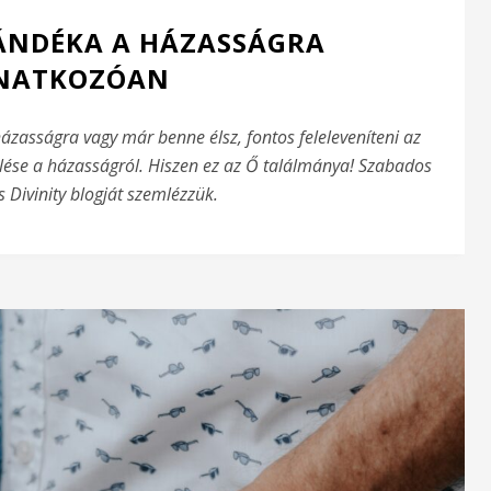
ZÁNDÉKA A HÁZASSÁGRA
NATKOZÓAN
házasságra vagy már benne élsz, fontos feleleveníteni az
zelése a házasságról. Hiszen ez az Ő találmánya! Szabados
 Divinity blogját szemlézzük.