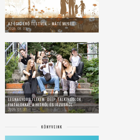
AZ ÉGIG ÉRŐ TESTVÉR – MÁTÉ MESÉJE
2026. 08. 01.
LEGNAGYOBB FLEXEM: DEEP TALKINGOLOK
FIATALOKKAL A HITRŐL ÉS JÉZUSRÓL
2026. 07. 31.
KÖNYVEINK