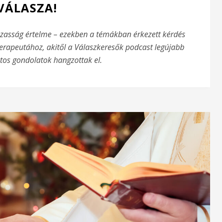
VÁLASZA!
ázasság értelme – ezekben a témákban érkezett kérdés
terapeutához, akitől a Válaszkeresők podcast legújabb
os gondolatok hangzottak el.