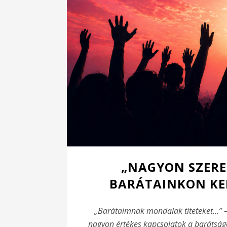
„NAGYON SZERETL
BARÁTAINKON KER
„Barátaimnak mondalak titeteket…” –
nagyon
értékes kapcsolatok a barátság