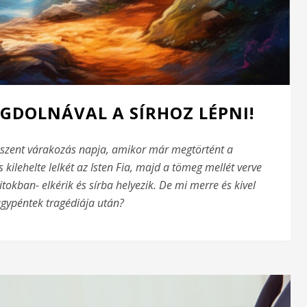
DOLNÁVAL A SÍRHOZ LÉPNI!
szent várakozás napja, amikor már megtörtént a
s kilehelte lelkét az Isten Fia, majd a tömeg mellét verve
titokban- elkérik és sírba helyezik. De mi merre és kivel
gypéntek tragédiája után?