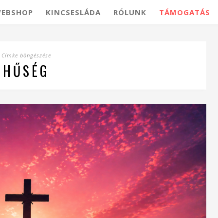
EBSHOP
KINCSESLÁDA
RÓLUNK
TÁMOGATÁS
Címke böngészése
HŰSÉG