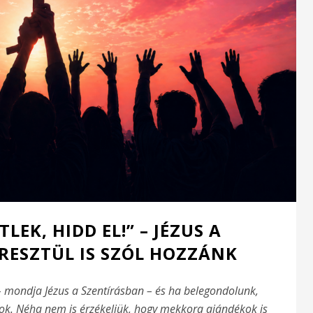
EK, HIDD EL!” – JÉZUS A
ESZTÜL IS SZÓL HOZZÁNK
 mondja Jézus a Szentírásban – és ha belegondolunk,
ok. Néha nem is érzékeljük, hogy mekkora ajándékok is