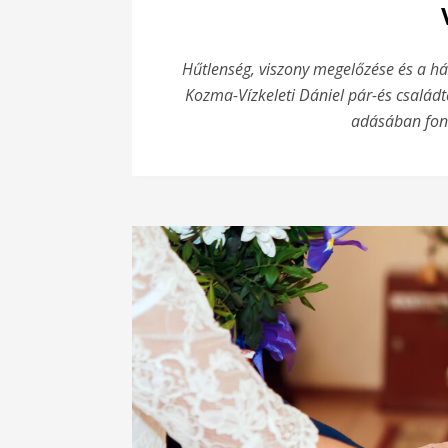
Hűtlenség, viszony megelőzése és a h
Kozma-Vízkeleti Dániel pár-és család
adásában font