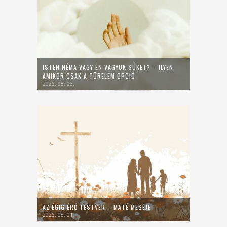
ISTEN NÉMA VAGY ÉN VAGYOK SÜKET? – ILYEN,
AMIKOR CSAK A TÜRELEM OPCIÓ
2026. 08. 03.
AZ ÉGIG ÉRŐ TESTVÉR – MÁTÉ MESÉJE
2026. 08. 01.