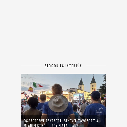
BLOGOK ÉS INTERJÚK
ÖSSZETÖRVE ÉRKEZETT, BÉKÉVEL TÁVOZOTT A
MLADIFESTRŐL – EGY FIATAL LÁNY