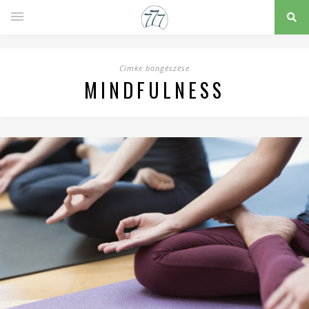
Címke böngészése
MINDFULNESS