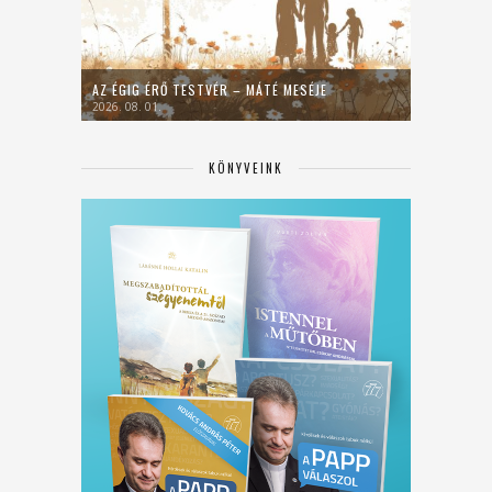
AZ ÉGIG ÉRŐ TESTVÉR – MÁTÉ MESÉJE
2026. 08. 01.
KÖNYVEINK