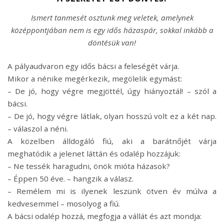
Ismert tanmesét osztunk meg veletek, amelynek
középpontjában nem is egy idős házaspár, sokkal inkább a
döntésük van!
A pályaudvaron egy idős bácsi a feleségét várja.
Mikor a nénike megérkezik, megölelik egymást:
– De jó, hogy végre megjöttél, úgy hiányoztál! – szól a
bácsi.
– De jó, hogy végre látlak, olyan hosszú volt ez a két nap.
– válaszol a néni.
A közelben álldogáló fiú, aki a barátnőjét várja
meghatódik a jelenet láttán és odalép hozzájuk:
– Ne tessék haragudni, önök mióta házasok?
– Éppen 50 éve. – hangzik a válasz.
– Remélem mi is ilyenek leszünk ötven év múlva a
kedvesemmel – mosolyog a fiú.
A bácsi odalép hozzá, megfogja a vállát és azt mondja: