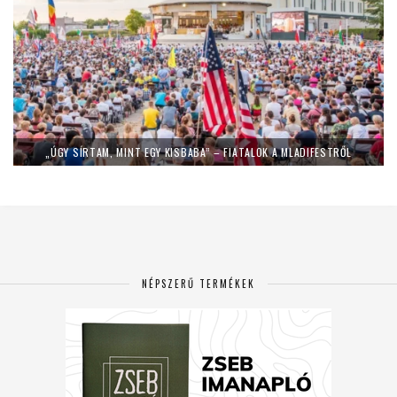
„ÚGY SÍRTAM, MINT EGY KISBABA” – FIATALOK A MLADIFESTRŐL
NÉPSZERŰ TERMÉKEK