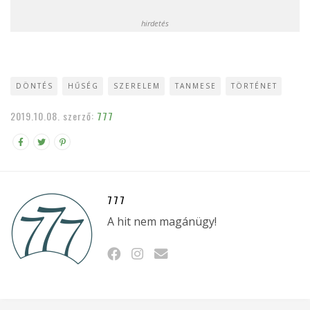
hirdetés
DÖNTÉS
HŰSÉG
SZERELEM
TANMESE
TÖRTÉNET
2019.10.08.
szerző:
777
777
A hit nem magánügy!