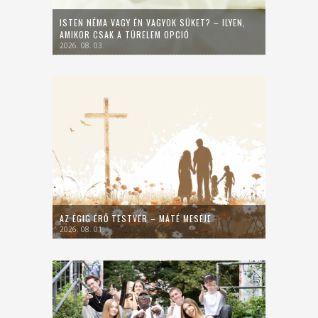
ISTEN NÉMA VAGY ÉN VAGYOK SÜKET? – ILYEN,
AMIKOR CSAK A TÜRELEM OPCIÓ
2026. 08. 03.
AZ ÉGIG ÉRŐ TESTVÉR – MÁTÉ MESÉJE
2026. 08. 01.