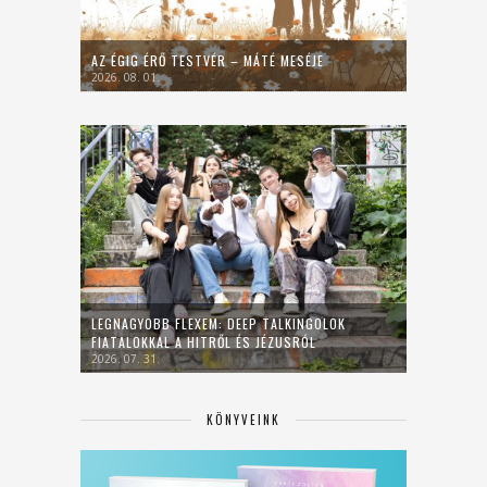
AZ ÉGIG ÉRŐ TESTVÉR – MÁTÉ MESÉJE
2026. 08. 01.
LEGNAGYOBB FLEXEM: DEEP TALKINGOLOK
FIATALOKKAL A HITRŐL ÉS JÉZUSRÓL
2026. 07. 31.
KÖNYVEINK