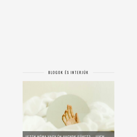
BLOGOK ÉS INTERJÚK
ISTEN NÉMA VAGY ÉN VAGYOK SÜKET? – ILYEN,