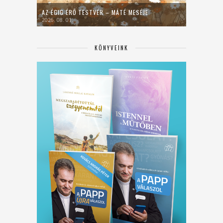
AZ ÉGIG ÉRŐ TESTVÉR – MÁTÉ MESÉJE
2026. 08. 01.
KÖNYVEINK