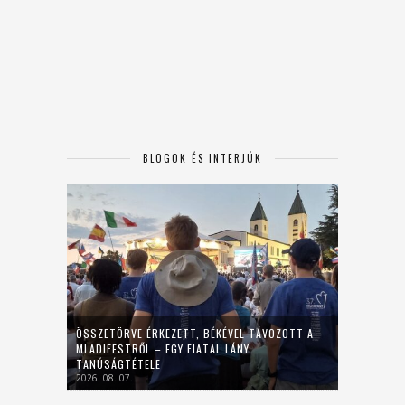
BLOGOK ÉS INTERJÚK
ÖSSZETÖRVE ÉRKEZETT, BÉKÉVEL TÁVOZOTT A
MLADIFESTRŐL – EGY FIATAL LÁNY
TANÚSÁGTÉTELE
2026. 08. 07.