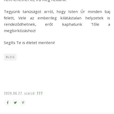
Tegyünk tanúságot arról, hogy Isten Úr minden baj
felett, Vele az emberileg kilátástalan helyzetek is
rendeződhetnek, erőt kaphatunk Tőle a
megbirkózáshoz!
Segíts Te is életet menteni!
BLOG
2026.06.27.
szerző:
777