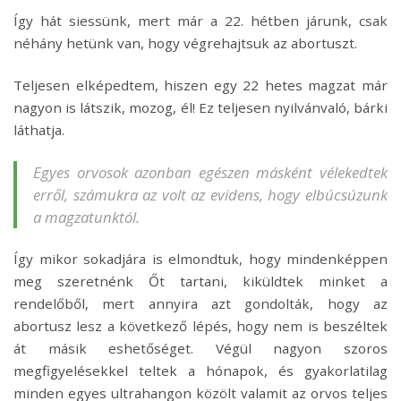
Így hát siessünk, mert már a 22. hétben járunk, csak
néhány hetünk van, hogy végrehajtsuk az abortuszt.
Teljesen elképedtem, hiszen egy 22 hetes magzat már
nagyon is látszik, mozog, él! Ez teljesen nyilvánvaló, bárki
láthatja.
Egyes orvosok azonban egészen másként vélekedtek
erről, számukra az volt az evidens, hogy elbúcsúzunk
a magzatunktól.
Így mikor sokadjára is elmondtuk, hogy mindenképpen
meg szeretnénk Őt tartani, kiküldtek minket a
rendelőből, mert annyira azt gondolták, hogy az
abortusz lesz a következő lépés, hogy nem is beszéltek
át másik eshetőséget. Végül nagyon szoros
megfigyelésekkel teltek a hónapok, és gyakorlatilag
minden egyes ultrahangon közölt valamit az orvos teljes