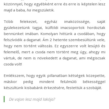
közönnyel, hogy egyébként erre és erre is képtelen lesz
majd a baba,
ha
megszületik.
Több felekezet, egyház imaközössége, saját
gyülekezetünk tagjai, külföldi imacsoportok hordoztak
bennünket imában. Komolyan hittünk a csodában, hogy
felszívódik a daganat. Ám 2 hetente szembesültünk vele,
hogy nem történt változás. Ez egyszerre volt lesújtó és
felemelő, mert a csoda nem történt meg úgy, ahogy mi
vártuk, de nem is növekedett a daganat, ami mégiscsak
csoda volt!
Emlékszem, hogy egyik pillanatban kétségek közepette,
máskor pedig mindent felülmúló békességgel
készültünk kisbabánk érkezésére, festettük a szobáját.
De vajon lesz majd lakója?