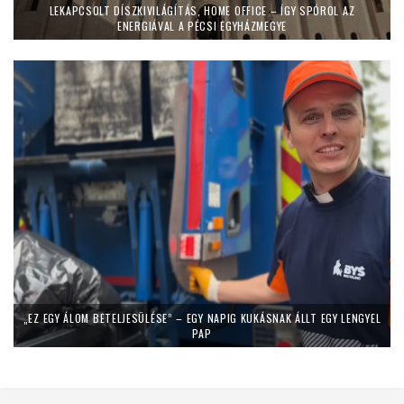
LEKAPCSOLT DÍSZKIVILÁGÍTÁS, HOME OFFICE – ÍGY SPÓROL AZ
ENERGIÁVAL A PÉCSI EGYHÁZMEGYE
„EZ EGY ÁLOM BETELJESÜLÉSE” – EGY NAPIG KUKÁSNAK ÁLLT EGY LENGYEL
PAP