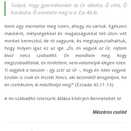
Tudjuk, hogy gyermekünket
az Úr alkotta, Ő vitte, Ő
hordozta, Ő mentette meg
(v.ö. Ézs 46,4).
Nem úgy mentette meg Isten, ahogy mi vártuk. Egészen
másként, mélységekkel és magasságokkal teli úton vitt
minket keresztül, de itt vagyunk, és megtapasztalhattuk,
hogy milyen igaz ez az ige: „
Én, én vagyok az Úr, rajtam
kívül nincs szabadító. Én mondtam meg, hogy
megszabadítalak, én hirdettem, nem valamelyik idegen isten.
Ti vagytok a tanúim – így szól az Úr –, hogy én Isten vagyok.
Ezután is csak én leszek! Nincs, aki kezemből kiragadjon, ha
én cselekszem, ki másíthatja meg?
” (Ézsaiás 43,11-13)
A mi szabadító Istenünk áldása kísérjen Benneteket is!
Mészáros család