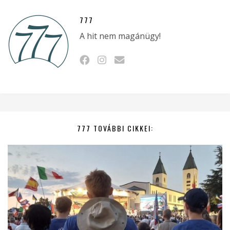
777
A hit nem magánügy!
777 TOVÁBBI CIKKEI: