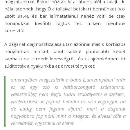
magzatunknál. Ekkor húzták ki a lábunk alól a talajt, de
hála Istennek, hogy Ő a tollaival betakart bennünket (v.ö.
Zsolt 91,4), és bár leírhatatlanul nehéz volt, de csak
hónapokkal később fogtuk fel, miken mentünk
keresztül.
A daganat diagnosztizálása után azonnal másik kórházba
irányítottak minket, ahol sokkal pontosabb képet
kaphattunk a rendellenességről, és tulajdonképpen itt
zúdították a nyakunkba az orvosi tényeket:
amennyiben
megszületik a baba („amennyiben” már
ez az egy szó is hátborzongató számomra),
valószínűleg nem fogja tudni szabályozni a széklet-,
vizeletürítést, le fognak bénulni az alsó végtagjai, na
de eddig nem fogunk eljutni, mert a daganat
nagyobbra fog nőni mint a magzat, és elveszi tőle a
vérellátást, egyszóval az életet.