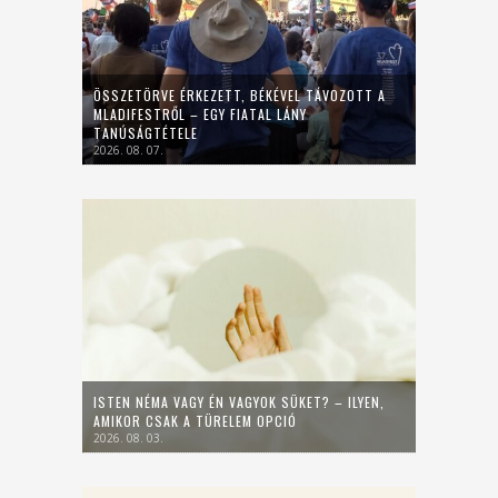
ÖSSZETÖRVE ÉRKEZETT, BÉKÉVEL TÁVOZOTT A
MLADIFESTRŐL – EGY FIATAL LÁNY
TANÚSÁGTÉTELE
2026. 08. 07.
ISTEN NÉMA VAGY ÉN VAGYOK SÜKET? – ILYEN,
AMIKOR CSAK A TÜRELEM OPCIÓ
2026. 08. 03.