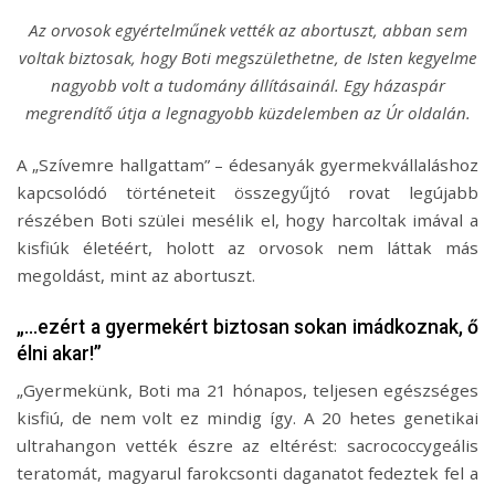
Az orvosok egyértelműnek vették az abortuszt, abban sem
voltak biztosak, hogy Boti megszülethetne, de Isten kegyelme
nagyobb volt a tudomány állításainál. Egy házaspár
megrendítő útja a legnagyobb küzdelemben az Úr oldalán.
A „Szívemre hallgattam” – édesanyák gyermekvállaláshoz
kapcsolódó történeteit összegyűjtó rovat legújabb
részében Boti szülei mesélik el, hogy harcoltak imával a
kisfiúk életéért, holott az orvosok nem láttak más
megoldást, mint az abortuszt.
„…ezért a gyermekért biztosan sokan imádkoznak, ő
élni akar!”
„Gyermekünk, Boti ma 21 hónapos, teljesen egészséges
kisfiú, de nem volt ez mindig így. A 20 hetes genetikai
ultrahangon vették észre az eltérést: sacrococcygeális
teratomát, magyarul farokcsonti daganatot fedeztek fel a