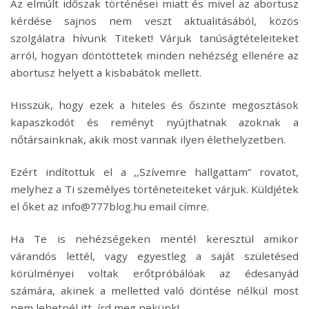
Az elmúlt időszak történései miatt és mivel az abortusz
kérdése sajnos nem veszt aktualitásából, közös
szolgálatra hívunk Titeket! Várjuk tanúságtételeiteket
arról, hogyan döntöttetek minden nehézség ellenére az
abortusz helyett a kisbabátok mellett.
Hisszük, hogy ezek a hiteles és őszinte megosztások
kapaszkodót és reményt nyújthatnak azoknak a
nőtársainknak, akik most vannak ilyen élethelyzetben.
Ezért indítottuk el a ,,Szívemre hallgattam” rovatot,
melyhez a Ti személyes történeteiteket várjuk. Küldjétek
el őket az info@777blog.hu email címre.
Ha Te is nehézségeken mentél keresztül amikor
várandós lettél, vagy egyestleg a saját születésed
körülményei voltak erőtpróbálóak az édesanyád
számára, akinek a melletted való döntése nélkül most
nem lehetnél itt, írd meg nekünk!