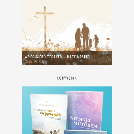
AZ ÉGIG ÉRŐ TESTVÉR – MÁTÉ MESÉJE
2026. 08. 01.
KÖNYVEINK