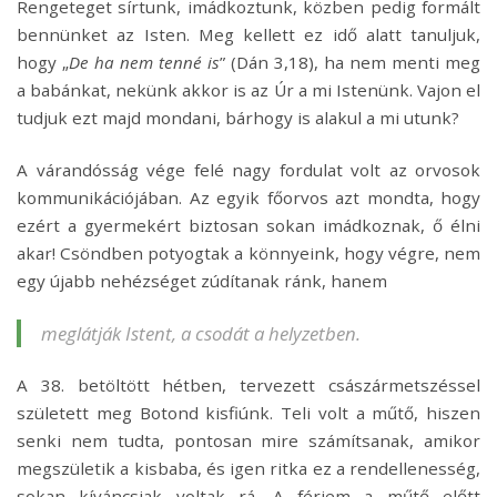
Rengeteget sírtunk, imádkoztunk, közben pedig formált
bennünket az Isten. Meg kellett ez idő alatt tanuljuk,
hogy „
De ha nem tenné is
” (Dán 3,18), ha nem menti meg
a babánkat, nekünk akkor is az Úr a mi Istenünk. Vajon el
tudjuk ezt majd mondani, bárhogy is alakul a mi utunk?
A várandósság vége felé nagy fordulat volt az orvosok
kommunikációjában. Az egyik főorvos azt mondta, hogy
ezért a gyermekért biztosan sokan imádkoznak, ő élni
akar! Csöndben potyogtak a könnyeink, hogy végre, nem
egy újabb nehézséget zúdítanak ránk, hanem
meglátják Istent, a csodát a helyzetben.
A 38. betöltött hétben, tervezett császármetszéssel
született meg Botond kisfiúnk. Teli volt a műtő, hiszen
senki nem tudta, pontosan mire számítsanak, amikor
megszületik a kisbaba, és igen ritka ez a rendellenesség,
sokan kíváncsiak voltak rá. A férjem a műtő előtt