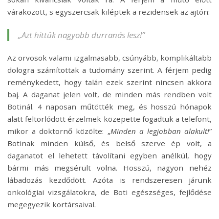
várakozott, s egyszercsak kiléptek a rezidensek az ajtón:
„
Azt hittük nagyobb durranás lesz!
”
Az orvosok valami izgalmasabb, csúnyább, komplikáltabb
dologra számítottak a tudomány szerint. A férjem pedig
reménykedett, hogy talán ezek szerint nincsen akkora
baj. A daganat jelen volt, de minden más rendben volt
Botinál. 4 naposan műtötték meg, és hosszú hónapok
alatt feltorlódott érzelmek közepette fogadtuk a telefont,
mikor a doktornő közölte: „
Minden a legjobban alakult!
”
Botinak minden külső, és belső szerve ép volt, a
daganatot el lehetett távolítani egyben anélkül, hogy
bármi más megsérült volna. Hosszú, nagyon nehéz
lábadozás kezdődött. Azóta is rendszeresen járunk
onkológiai vizsgálatokra, de Boti egészséges, fejlődése
megegyezik kortársaival.