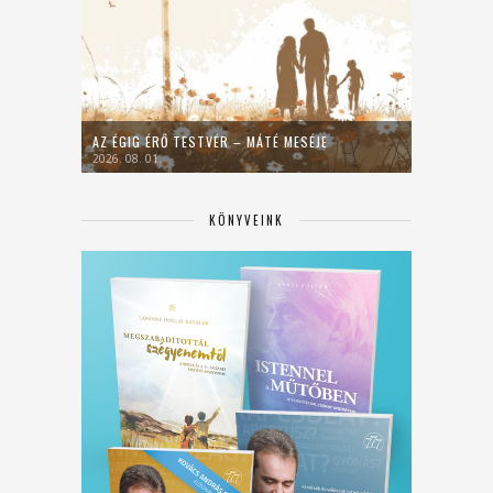
AZ ÉGIG ÉRŐ TESTVÉR – MÁTÉ MESÉJE
2026. 08. 01.
KÖNYVEINK