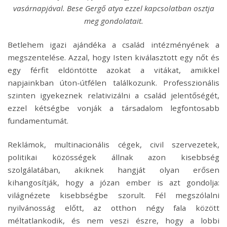
vasárnapjával. Bese Gergő atya ezzel kapcsolatban osztja
meg gondolatait.
Betlehem igazi ajándéka a család intézményének a
megszentelése. Azzal, hogy Isten kiválasztott egy nőt és
egy férfit eldöntötte azokat a vitákat, amikkel
napjainkban úton-útfélen találkozunk. Professzionális
szinten igyekeznek relativizálni a család jelentőségét,
ezzel kétségbe vonják a társadalom legfontosabb
fundamentumát.
Reklámok, multinacionális cégek, civil szervezetek,
politikai közösségek állnak azon kisebbség
szolgálatában, akiknek hangját olyan erősen
kihangosítják, hogy a józan ember is azt gondolja:
világnézete kisebbségbe szorult. Fél megszólalni
nyilvánosság előtt, az otthon négy fala között
méltatlankodik, és nem veszi észre, hogy a lobbi