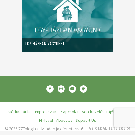
EGY-HÁZBAN VAGYUNK!
Médiaajánlat
Impresszum
Kapcsolat
Adatkezelési tájékoztató
Hírlevél
About Us
Support Us
© 2026 777blog.hu - Minden jog fenntartva!
AZ OLDAL TETEJÉRE