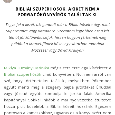
BIBLIAI SZUPERHŐSÖK, AKIKET NEM A
FORGATÓKÖNYVÍRÓK TALÁLTAK KI
Tegye fel a kezét, aki gondolt már a Biblia hőseire úgy, mint
Supermanre vagy Batmanre. Szerintem legtöbben ezt a két
témát jól különválasztjuk, hiszen hogyan férhetnek meg
például a Marvel-filmek hősei egy sátorban mondjuk
Mózessel vagy Dávid királlyal?
Miklya Luzsányi Mónika
mégis tett erre egy kísérletet a
Bibliai szuperhősök
című könyvében. No, nem arról van
szó, hogy történeteket talált ki, melyekben Pókember
együtt menti meg a szegény bajba jutottakat Éhuddal
vagy Józsué együtt rombolja le Jerikó falait Amerika
kapitánnyal. Sokkal inkább a mai nyelvezetbe átültetve
hozza picit közelebb a Biblia hőseit hozzánk. Egészen
pontosan a kamaszokhoz, ugyanis ez a könyv azért nem