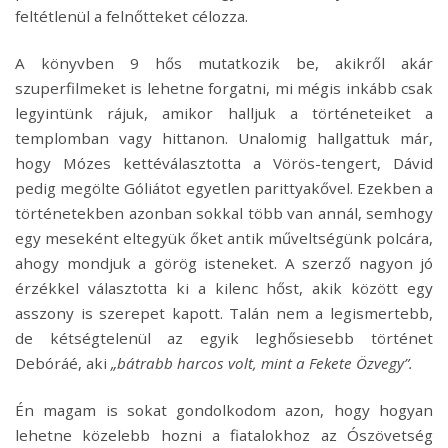
feltétlenül a felnőtteket célozza.
A könyvben 9 hős mutatkozik be, akikről akár
szuperfilmeket is lehetne forgatni, mi mégis inkább csak
legyintünk rájuk, amikor halljuk a történeteiket a
templomban vagy hittanon. Unalomig hallgattuk már,
hogy Mózes kettéválasztotta a Vörös-tengert, Dávid
pedig megölte Góliátot egyetlen parittyakővel. Ezekben a
történetekben azonban sokkal több van annál, semhogy
egy meseként eltegyük őket antik műveltségünk polcára,
ahogy mondjuk a görög isteneket. A szerző nagyon jó
érzékkel választotta ki a kilenc hőst, akik között egy
asszony is szerepet kapott. Talán nem a legismertebb,
de kétségtelenül az egyik leghősiesebb történet
Debóráé, aki
„bátrabb harcos volt, mint a Fekete Özvegy”.
Én magam is sokat gondolkodom azon, hogy hogyan
lehetne közelebb hozni a fiatalokhoz az Ószövetség