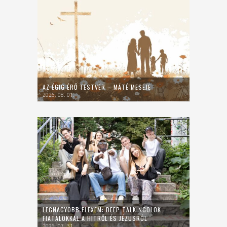
AZ ÉGIG ÉRŐ TESTVÉR – MÁTÉ MESÉJE
2026. 08. 01.
LEGNAGYOBB FLEXEM: DEEP TALKINGOLOK
FIATALOKKAL A HITRŐL ÉS JÉZUSRÓL
2026. 07. 31.