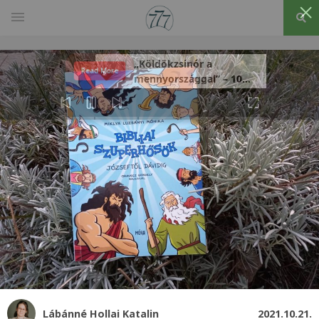
„Köldökzsinór a
Read More
mennyországgal” – 10
férfi vallomása a
rózsafüzérről
Lábánné Hollai Katalin
2021.10.21.