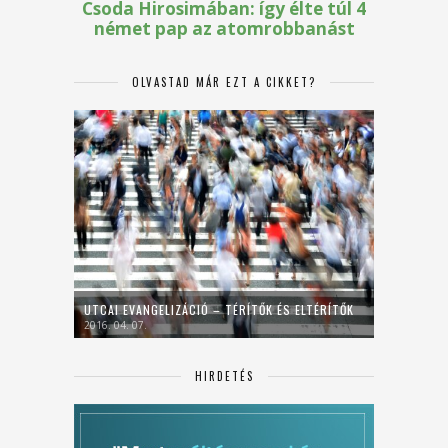
OLVASTAD MÁR EZT A CIKKET?
UTCAI EVANGELIZÁCIÓ – TÉRÍTŐK ÉS ELTÉRÍTŐK
2016. 04. 07.
HIRDETÉS