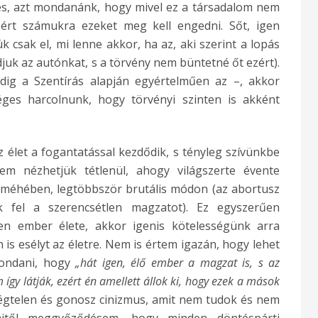
és, azt mondanánk, hogy mivel ez a társadalom nem
zért számukra ezeket meg kell engedni. Sőt, igen
k csak el, mi lenne akkor, ha az, aki szerint a lopás
k az autónkat, s a törvény nem büntetné őt ezért).
ig a Szentírás alapján egyértelműen az –, akkor
es harcolnunk, hogy törvényi szinten is akként
az élet a fogantatással kezdődik, s tényleg szívünkbe
em nézhetjük tétlenül, ahogy világszerte évente
k méhében, legtöbbször brutális módon (az abortusz
ák fel a szerencsétlen magzatot). Ez egyszerűen
en ember élete, akkor igenis kötelességünk arra
s esélyt az életre. Nem is értem igazán, hogy lehet
mondani, hogy
„hát igen, élő ember a magzat is, s az
így látják, ezért én amellett állok ki, hogy ezek a mások
égtelen és gonosz cinizmus, amit nem tudok és nem
itől meggyőződésem, hogy minden döntéspárti