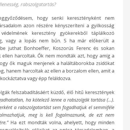
lenesség, rabszolgatartás?
ggyőződésem, hogy senki keresztényként nem
sadalom azon részére kényszeríteni a gyilkosság
 védelmének keresztény gyökerekből táplálkozó
ság, vagy a lopás nem bűn. S ha már előkerült a
kbe juthat Bonhoeffer, Koszorús Ferenc és sokan
k ellen harcoltak. Ők nem mondták azt, hogy amíg a
 hogy ők maguk menjenek a haláltáborokba zsidókat
og, hanem harcoltak az ellen a borzalom ellen, amit a
s kockáztatva vagy épp feláldozva.
gák felszabadításáért küzdő, élő hitű keresztények
gadhatatlan, ha kötelező lenne a rabszolgák tartása (…).
rként a rabszolgatartást sem fogadhatjuk el semmiféle
almazhatjuk, meg is kell fogalmaznunk, de ezt nem
ére.”
Ha ezt mondták volna, ahelyett, hogy minden
gvalósítsák céljaikat az egész társadalomban, a