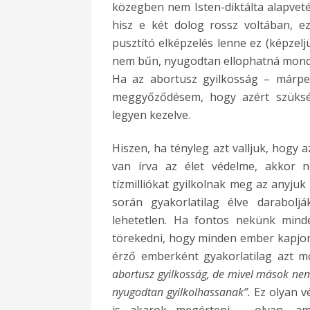
közegben nem Isten-diktálta alapvet
hisz e két dolog rossz voltában, e
pusztító elképzelés lenne ez (képzeljü
nem bűn, nyugodtan ellophatná mondju
Ha az abortusz gyilkosság – márped
meggyőződésem, hogy azért szükség
legyen kezelve.
Hiszen, ha tényleg azt valljuk, hogy 
van írva az élet védelme, akkor n
tízmilliókat gyilkolnak meg az anyju
során gyakorlatilag élve darabolj
lehetetlen. Ha fontos nekünk mind
törekedni, hogy minden ember kapjon i
érző emberként gyakorlatilag azt 
abortusz gyilkosság, de mivel mások nem 
nyugodtan gyilkolhassanak”.
Ez olyan v
is akarok megérteni – olyan, am