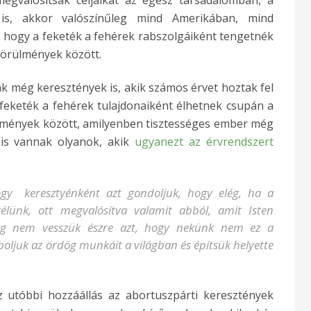
 is, akkor valószínűleg mind Amerikában, mind
 hogy a feketék a fehérek rabszolgáiként tengetnék
körülmények között.
k még keresztények is, akik számos érvet hoztak fel
 feketék a fehérek tulajdonaiként élhetnek csupán a
ülmények között, amilyenben tisztességes ember még
 is vannak olyanok, akik
ugyanezt az érvrendszert
gy keresztyénként azt gondoljuk, hogy elég, ha a
élünk, ott megvalósítva valamit abból, amit Isten
ig nem vesszük észre azt, hogy nekünk nem ez a
oljuk az ördög munkáit a világban és építsük helyette
z utóbbi hozzáállás az abortuszpárti keresztények