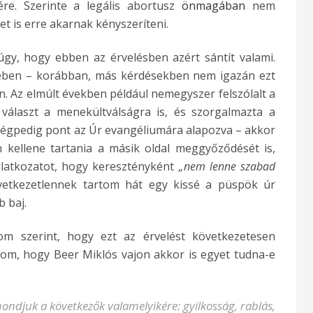
re. Szerinte a legális abortusz
önmagában
nem
et is erre akarnak kényszeríteni.
y, hogy ebben az érvelésben azért sántít valami.
ében – korábban, más kérdésekben nem igazán ezt
en. Az elmúlt években például nemegyszer felszólalt a
r választ a menekültválságra is, és szorgalmazta a
mégpedig pont az Úr evangéliumára alapozva – akkor
 kellene tartania a másik oldal meggyőződését is,
ilatkozatot, hogy keresztényként
„nem lenne szabad
etkezetlennek tartom hát egy kissé a püspök úr
b baj.
m szerint, hogy ezt az érvelést következetesen
dom, hogy Beer Miklós vajon akkor is egyet tudna-e
ondjuk a következők valamelyikére: gyilkosság, rablás,