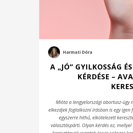
Harmati Dóra
A „JÓ” GYILKOSSÁG 
KÉRDÉSE – AV
KERE
Mióta a lengyelországi abortusz-ügy 
elkezdjek foglalkozni írásban is egy igen
egyszerre hithű, elkötelezett keresz
választáspárti. Olyan kérdés ez, mellyel 
keresztények csaptak össze sokszor ke