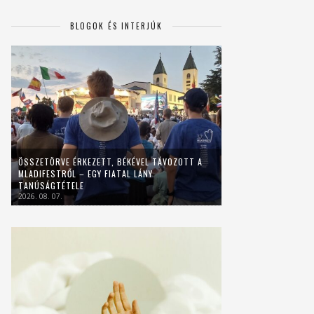
BLOGOK ÉS INTERJÚK
ÖSSZETÖRVE ÉRKEZETT, BÉKÉVEL TÁVOZOTT A
MLADIFESTRŐL – EGY FIATAL LÁNY
TANÚSÁGTÉTELE
2026. 08. 07.