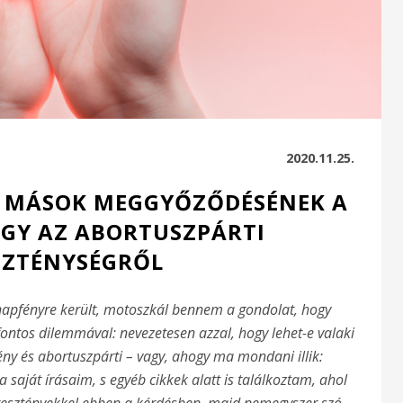
2020.11.25.
ÉS MÁSOK MEGGYŐZŐDÉSÉNEK A
AGY AZ ABORTUSZPÁRTI
SZTÉNYSÉGRŐL
napfényre került, motoszkál bennem a gondolat, hogy
 fontos dilemmával: nevezetesen azzal, hogy lehet-e valaki
tény és abortuszpárti – vagy, ahogy ma mondani illik:
a saját írásaim, s egyéb cikkek alatt is találkoztam, ahol
resztényekkel ebben a kérdésben, majd nemegyszer szó