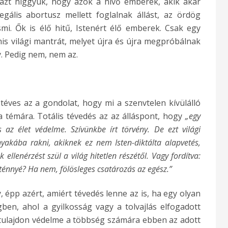
zt higgyük, hogy azok a hívő emberek, akik akár
gális abortusz mellett foglalnak állást, az ördög
smi. Ők is élő hitű, Istenért élő emberek. Csak egy
is világi mantrát, melyet újra és újra megpróbálnak
. Pedig nem, nem az.
éves az a gondolat, hogy mi a szenvtelen kívülálló
 témára. Totális tévedés az az álláspont, hogy
„egy
z élet védelme. Szívünkbe írt törvény. De ezt világi
nyakába rakni, akiknek ez nem Isten-diktálta alapvetés,
 ellenérzést szül a világ hitetlen részétől. Vagy fordítva:
szténnyé? Ha nem, fölösleges csatározás az egész.”
 épp azért, amiért tévedés lenne az is, ha egy olyan
ben, ahol a gyilkosság vagy a tolvajlás elfogadott
ntulajdon védelme a többség számára ebben az adott