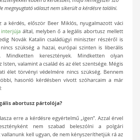
– de megnyugtató választ nem sikerült a kérdésre találni.
z a kérdés, először Beer Miklós, nyugalmazott váci
t
interjúja
által, melyben ő a legális abortusz mellett
ig Novák Katalin családügyi miniszter részéről is
 nincs szükség a hazai, európai szinten is liberális
ra. Mindketten keresztények. Mindketten olyan
 Isten, valamint a család és az élet szentsége. Mégis
ati élet törvényi védelmére nincs szükség. Bennem
többi, hasonló kérdésben vívott szóharcaim a már
:
gális abortusz pártolója?
sza erre a kérdésre egyértelmű „igen”. Azzal érvel
eresztényként nem szabad beleszólni a polgári
 vallanunk kell ugyan, de nem kényszeríthetjük rá az