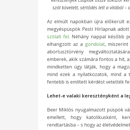
szót követett, sértődés lett a vitából 
Az elmúlt napokban újra előkerült e
megyéspüspök Pesti Hírlapnak adot
szólalt fel
. Néhány nappal később ped
elhangzott az a
gondolat
, miszerint
abortusztörvény megváltoztatásá
emberek, akik számára fontos a hit, az
mindketten úgy látják, hogy a magz
mind ezek a nyilatkozatok, mind a 
fentebb is említett kérdést vetették fel
Lehet-e valaki keresztényként a le
Beer Miklós nyugalmazott püspök vála
emellett, hogy katolikusként, k
rendtartásba – s hogy az életvédelmet