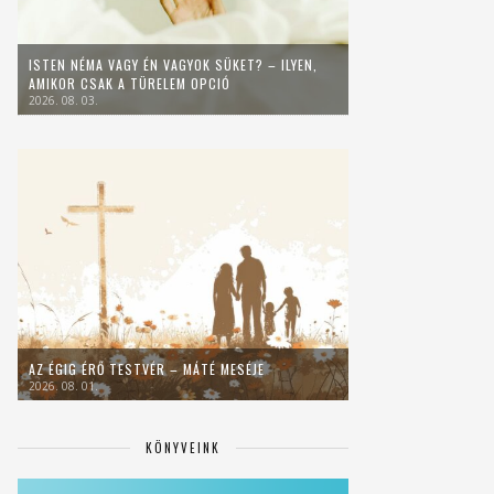
ISTEN NÉMA VAGY ÉN VAGYOK SÜKET? – ILYEN,
AMIKOR CSAK A TÜRELEM OPCIÓ
2026. 08. 03.
AZ ÉGIG ÉRŐ TESTVÉR – MÁTÉ MESÉJE
2026. 08. 01.
KÖNYVEINK