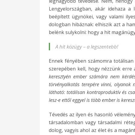
legnagyobb tévedése. Nem, nehogy a
Lengyelországban, akár idehaza a le
beépített ügynökei, vagy valami ilye
dologban hibáznak: elhiszik azt a ham
belénk sulykolni: hogy a hit magánügy
A hit közügy – a legszentebb!
Ennek fényében számomra totálisan t
szerepében kell, hogy nézzünk erre a
keresztyén ember számára nem kérdés a
törvényalkotás terepére vinni, olyanok 
látható: totálisan kontraproduktív és csak
lesz-e ettől eggyel is több ember is kere
Tévedés az ilyen és hasonló vélemény,
társadalomban vagy társadalmi réteg
dolog, vagyis ahol az élet és a magá