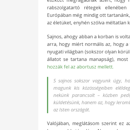
rabszolgatartó rétegek ellenében
Európában még mindig ott tartanánk,
az életüket, enyhén szólva méltatlan 
Sajnos, ahogy abban a korban is volta
arra, hogy miért normális az, hogy a
nyugati világban (sokszor olyan kör
állatot se tartana manapság), most
hozzák fel az abortusz mellett.
S sajnos sokszor vagyunk úgy, ho
magunk kis közösségeiben eléldeg
nekünk parancsolt – közben ped
küldetésünk, hanem az, hogy leromb
az Isten országát.
Valójában, meglátásom szerint ez a