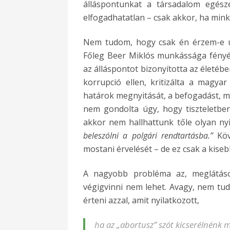
álláspontunkat a társadalom egészé
elfogadhatatlan – csak akkor, ha mink
Nem tudom, hogy csak én érzem-e úg
Főleg Beer Miklós munkássága fény
az álláspontot bizonyította az életéb
korrupció ellen, kritizálta a magya
határok megnyitását, a befogadást, 
nem gondolta úgy, hogy tiszteletben
akkor nem hallhattunk tőle olyan ny
beleszólni a polgári rendtartásba.”
Köv
mostani érvelését – de ez csak a kiseb
A nagyobb probléma az, meglátáso
végigvinni nem lehet. Avagy, nem tu
érteni azzal, amit nyilatkozott,
ha az „abortusz” szót kicserélnénk m