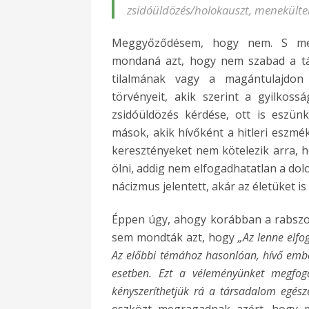
zsidóüldözés/holokauszt, menekültel
Meggyőződésem, hogy nem. S me
mondaná azt, hogy nem szabad a tár
tilalmának vagy a magántulajdon
törvényeit, akik szerint a gyilkos
zsidóüldözés kérdése, ott is eszün
mások, akik hívőként a hitleri eszmé
keresztényeket nem kötelezik arra,
ölni, addig nem elfogadhatatlan a dol
nácizmus jelentett, akár az életüket i
Éppen úgy, ahogy korábban a rabszol
sem mondták azt, hogy
„Az lenne elfo
Az előbbi témához hasonlóan, hívő embe
esetben. Ezt a véleményünket megfog
kényszeríthetjük rá a társadalom egész
eszközt megragadnak azért, hogy me