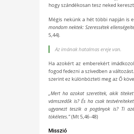
hogy szándékosan tesz neked keresz
Mégis nekünk a hét többi napján is e
mondom nektek: Szeressétek ellenségeitek
5,44).
Az imának hatalmas ereje van.
Ha azokért az emberekért imádkozol,
fogod fedezni a szívedben a változást
szerint ez különbözteti meg az Ő köve
„Mert ha azokat szeretitek, akik titek
vámszedők is? És ha csak testvéreiteke
ugyanezt teszik a pogányok is? Ti azé
tökéletes.”
(Mt 5,46-48)
Misszió