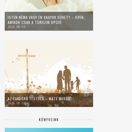
ISTEN NÉMA VAGY ÉN VAGYOK SÜKET? – ILYEN,
AMIKOR CSAK A TÜRELEM OPCIÓ
2026. 08. 03.
AZ ÉGIG ÉRŐ TESTVÉR – MÁTÉ MESÉJE
2026. 08. 01.
KÖNYVEINK