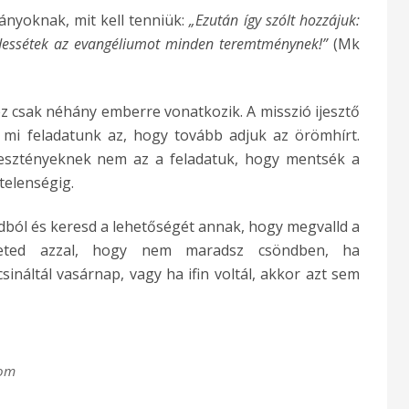
ányoknak, mit kell tenniük:
„Ezután így szólt hozzájuk:
irdessétek az evangéliumot minden teremtménynek!”
(Mk
z csak néhány emberre vonatkozik. A misszió ijesztő
 mi feladatunk az, hogy tovább adjuk az örömhírt.
resztényeknek nem az a feladatuk, hogy mentsék a
gtelenségig.
nádból és keresd a lehetőségét annak, hogy megvalld a
heted azzal, hogy nem maradsz csöndben, ha
ináltál vasárnap, vagy ha ifin voltál, akkor azt sem
com