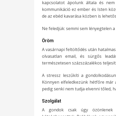
kapcsolatot ápolunk általa és nem
kommunikáció ez ember és Isten közö
de az ebéd kavarása közben is lehető
Ne feledjük: semmi sem lényegtelen a
Öröm
A vasárnapi feltöltődés után hatalmas
olvasatlan email, és sürgős leadá
természetesen százszázalékos teljesí
A stressz leszűkíti a gondolkodásun
Könnyen elfeledkezünk hétfőre már a
pedig senki nem tudja elvenni tőled, h
Szolgálat
A gondok csak úgy özönlenek a