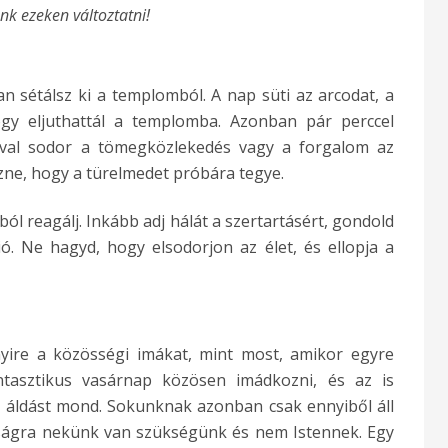
nk ezeken változtatni!
n sétálsz ki a templomból. A nap süti az arcodat, a
ogy eljuthattál a templomba. Azonban pár perccel
val sodor a tömegközlekedés vagy a forgalom az
zne, hogy a türelmedet próbára tegye.
ból reagálj. Inkább adj hálát a szertartásért, gondold
ió. Ne hagyd, hogy elsodorjon az élet, és ellopja a
ire a közösségi imákat, mint most, amikor egyre
tasztikus vasárnap közösen imádkozni, és az is
p áldást mond. Sokunknak azonban csak ennyiből áll
ádságra nekünk van szükségünk és nem Istennek. Egy