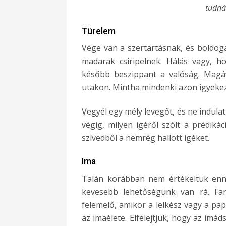
tudná
Türelem
Vége van a szertartásnak, és boldoga
madarak csiripelnek. Hálás vagy, h
később beszippant a valóság. Magá
utakon. Mintha mindenki azon igyeke
Vegyél egy mély levegőt, és ne indulat
végig, milyen igéről szólt a prédikác
szívedből a nemrég hallott igéket.
Ima
Talán korábban nem értékeltük enny
kevesebb lehetőségünk van rá. Fan
felemelő, amikor a lelkész vagy a pa
az imaélete. Elfelejtjük, hogy az im