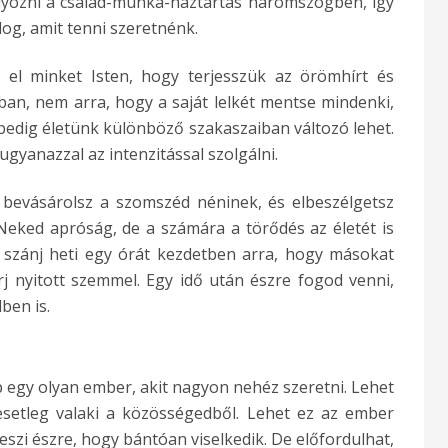
lyozni a család-munka-háztartás háromszögben, így
log, amit tenni szeretnénk.
 el minket Isten, hogy terjesszük az örömhírt és
ban, nem arra, hogy a saját lelkét mentse mindenki,
pedig életünk különböző szakaszaiban változó lehet.
gyanazzal az intenzitással szolgálni.
 bevásárolsz a szomszéd néninek, és elbeszélgetsz
 Neked apróság, de a számára a törődés az életét is
 szánj heti egy órát kezdetben arra, hogy másokat
rj nyitott szemmel. Egy idő után észre fogod venni,
ben is.
 egy olyan ember, akit nagyon nehéz szeretni. Lehet
esetleg valaki a közösségedből. Lehet ez az ember
eszi észre, hogy bántóan viselkedik. De előfordulhat,