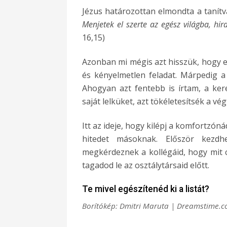
Jézus határozottan elmondta a tanítv
Menjetek el szerte az egész világba, h
16,15)
Azonban mi mégis azt hisszük, hogy e
és kényelmetlen feladat. Márpedig a
Ahogyan azt fentebb is írtam, a ke
saját lelküket, azt tökéletesítsék a vé
Itt az ideje, hogy kilépj a komfortzó
hitedet másoknak. Először kezd
megkérdeznek a kollégáid, hogy mit cs
tagadod le az osztálytársaid előtt.
Te mivel egészítenéd ki a listát?
Borítókép: Dmitri Maruta | Dreamstime.