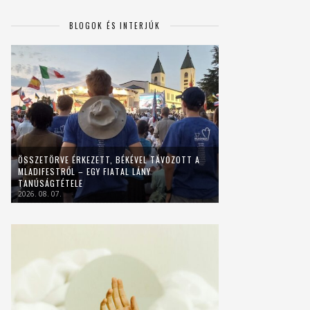
BLOGOK ÉS INTERJÚK
ÖSSZETÖRVE ÉRKEZETT, BÉKÉVEL TÁVOZOTT A
MLADIFESTRŐL – EGY FIATAL LÁNY
TANÚSÁGTÉTELE
2026. 08. 07.