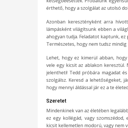
kétségbeesettek. Próbálunk egyensú
érthető, hogy a szolgálat az utolsó do
Azonban keresztényként arra hívott
lámpásként világítsunk ebben a világ
ahogyan tudja. Feladatot kaptunk, ez 
Természetes, hogy nem tudsz mindig u
Lehet, hogy ez kimerül abban, hogy
vele egy kicsit az ablakon keresztül.
jelentheti! Tedd próbára magadat és
szolgálsz. Keresd a lehetőségeket, já
hogy mennyi áldással jár ez a te életed
Szeretet
Mindenkinek van az életében legalább
ez egy kollégád, vagy szomszédod, 
kicsit kellemetlen modorú, vagy nem v