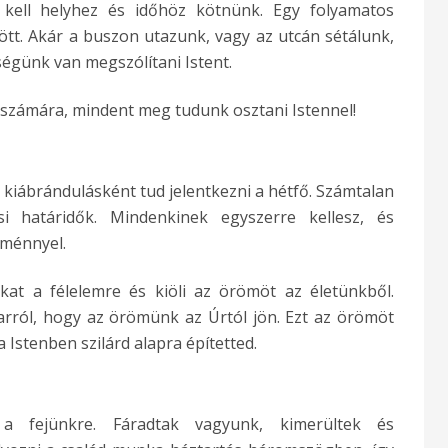
 kell helyhez és időhöz kötnünk. Egy folyamatos
tt. Akár a buszon utazunk, vagy az utcán sétálunk,
ségünk van megszólítani Istent.
 számára, mindent meg tudunk osztani Istennel!
 kiábrándulásként tud jelentkezni a hétfő. Számtalan
si határidők. Mindenkinek egyszerre kellesz, és
tménnyel.
kat a félelemre és kiöli az örömöt az életünkből.
rról, hogy az örömünk az Úrtól jön. Ezt az örömöt
a Istenben szilárd alapra építetted.
 fejünkre. Fáradtak vagyunk, kimerültek és