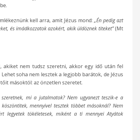
tbe.
mlékeznünk kell arra, amit Jézus mond:
„Én pedig azt
et, és imádkozzatok azokért, akik üldöznek titeket”
(Mt
 akiket nem tudsz szeretni, akkor egy idő után fel
. Lehet soha nem lesztek a legjobb barátok, de Jézus
tőit másoktól: az önzetlen szeretet.
et szeretnek, mi a jutalmatok? Nem ugyanezt teszik-e a
t köszöntitek, mennyivel tesztek többet másoknál? Nem
rt legyetek tökéletesek, miként a ti mennyei Atyátok