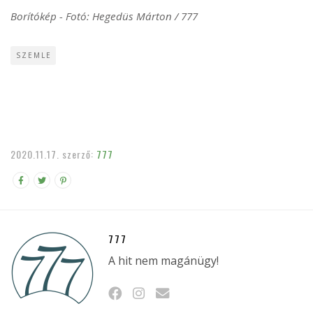
Borítókép - Fotó: Hegedüs Márton / 777
SZEMLE
2020.11.17.
szerző:
777
777
A hit nem magánügy!