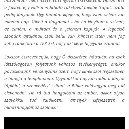
hasonlítani, mert ezzel lehet igazán érzékeltetni. Három éve
a Jóisten egy vállról indítható rakétával mellbe trafált, azóta
pedig lángolok. Úgy tudnám kifejezni, hogy Isten velem van
minden nap, követi a dolgaimat – ha én kinyitom a szívem,
az elmém, a múltam és a jelenem kapuját. A legbelső
szobánk ajtajának csak belül van kilincse: Isten nem fog
soha ránk törni a TEK-kel, hogy azt kérje higgyünk azonnal.
Sokszor észrevehetjük, hogy Ő diszkréten hátralép: ha csak
látszólagosan folytatunk vallásos tevékenységet, amikor
páváskodunk, versenyzünk azért, hogy kinek szól legszebben
a hangja a templomban. Ugyanakkor nagyon tudja a lángot
táplálni, a szenvedélyt szítani: a Biblia valósággal meg tud
elevenedni. Ha rá tud hangolódni az ember, akkor olyan
szavakkal tud találkozni, amelyek kifejezetten a
mindennapjaihoz szólnak.”