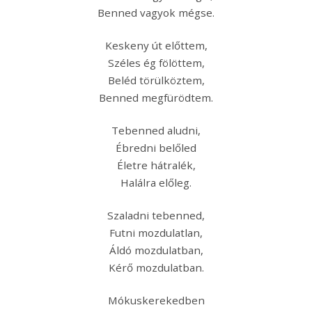
Benned vagyok mégse.
Keskeny út előttem,
Széles ég fölöttem,
Beléd törülköztem,
Benned megfürödtem.
Tebenned aludni,
Ébredni belőled
Életre hátralék,
Halálra előleg.
Szaladni tebenned,
Futni mozdulatlan,
Áldó mozdulatban,
Kérő mozdulatban.
Mókuskerekedben