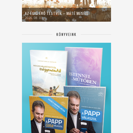
AZ ÉGIG ÉRŐ TESTVÉR – MÁTÉ MESÉJE
2026. 08. 01.
KÖNYVEINK