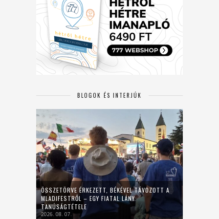
BLOGOK ÉS INTERJÚK
ÖSSZETÖRVE ÉRKEZETT, BÉKÉVEL TÁVOZOTT A
MLADIFESTRŐL – EGY FIATAL LÁNY
TANÚSÁGTÉTELE
2026. 08. 07.