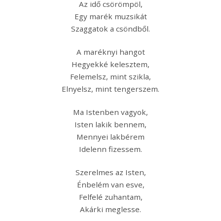
Az idő csörömpöl,
Egy marék muzsikát
Szaggatok a csöndből.
A maréknyi hangot
Hegyekké kelesztem,
Felemelsz, mint szikla,
Elnyelsz, mint tengerszem.
Ma Istenben vagyok,
Isten lakik bennem,
Mennyei lakbérem
Idelenn fizessem.
Szerelmes az Isten,
Énbelém van esve,
Felfelé zuhantam,
Akárki meglesse.