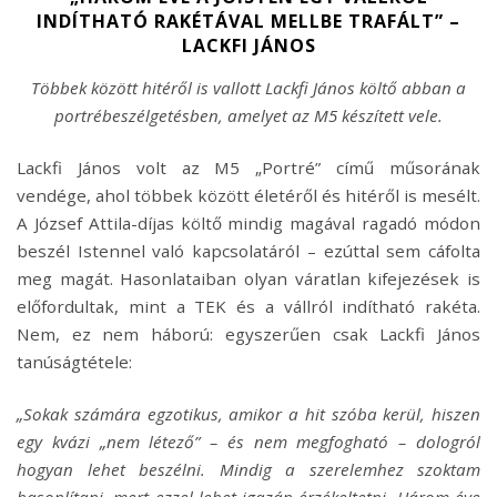
INDÍTHATÓ RAKÉTÁVAL MELLBE TRAFÁLT” –
LACKFI JÁNOS
Többek között hitéről is vallott Lackfi János költő abban a
portrébeszélgetésben, amelyet az M5 készített vele.
Lackfi János volt az M5 „Portré” című műsorának
vendége, ahol többek között életéről és hitéről is mesélt.
A József Attila-díjas költő mindig magával ragadó módon
beszél Istennel való kapcsolatáról – ezúttal sem cáfolta
meg magát. Hasonlataiban olyan váratlan kifejezések is
előfordultak, mint a TEK és a vállról indítható rakéta.
Nem, ez nem háború: egyszerűen csak Lackfi János
tanúságtétele:
„Sokak számára egzotikus, amikor a hit szóba kerül, hiszen
egy kvázi „nem létező” – és nem megfogható – dologról
hogyan lehet beszélni. Mindig a szerelemhez szoktam